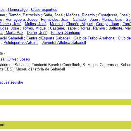
tes
;
Homenatge
;
Clubs esportius
uan
;
Ramón, Patrocinio
;
Saña, José
;
Mañosa, Ricardo
;
Costajussà, José
co
;
Romaguera, Josep
;
Fernández, Juan
;
Cañadell, Juan
;
Muñoz, Luis
;
Sa
Romeu, José
;
Molins, José
;
Morral I
;
Chacón, Miguel
;
Garriga, Juan
;
Farré
Ugas, José
;
Torres, Miguel
;
Castañé, Isabel
;
Torras, Ramón
;
Ballesté, Mar
as, María Paz
;
Durán, José
;
Esteva, Santiago
ació Sabadell
;
Centre d'Esports Sabadell
;
Club de Futbol Arrahona
;
Club de
;
Polideportivo Artextil
;
Joventut Atlètica Sabadell
967
sà i Oliver, Josep
stòric de Sabadell; Fundació Bosch i Cardellach; B. Miquel Carreras de Sabad
ons CES); Museu d'Història de Sabadell
aquest registre
çat