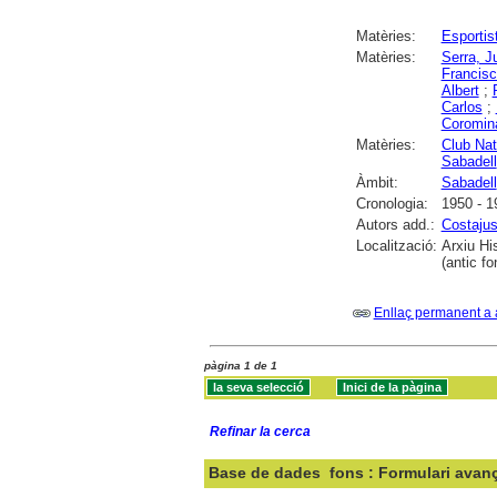
Matèries:
Esportis
Matèries:
Serra, J
Francis
Albert
;
Carlos
;
Coromin
Matèries:
Club Nat
Sabadell
Àmbit:
Sabadell
Cronologia:
1950 - 1
Autors add.:
Costajus
Localització:
Arxiu Hi
(antic f
Enllaç permanent a 
pàgina 1 de 1
Refinar la cerca
Base de dades
fons : Formulari avan