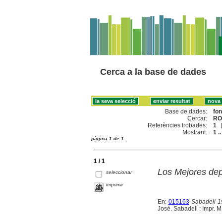
Cerca a la base de dades
Base de dades:
fo
Cercar:
RO
Referències trobades:
1
Mostrant:
1 ..
pàgina 1 de 1
1 / 1
Los Mejores dep
seleccionar
imprimir
En:
015163
Sabadell 1
José. Sabadell : Impr. M