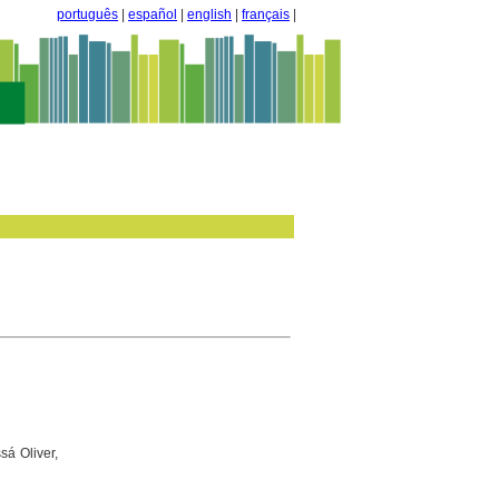
português
|
español
|
english
|
français
|
sá Oliver,