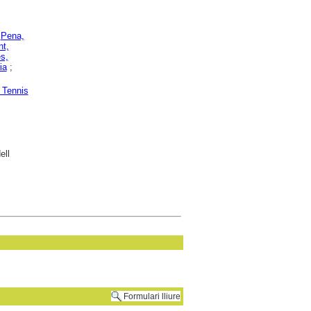
;
Pena,
nt,
s,
ia
;
 Tennis
ell
Formulari lliure