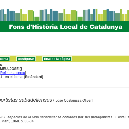
ns
MEU, JOSE []
[
Refinar la cerca
]
 1
en el format [
Estàndard
]
ortistas sabadellenses
/ [José Costajussá Oliver]
967. Aspectos de la vida sabadellense contados por sus protagonistas
; Costajus
. Martí, 1968. p. 33-34