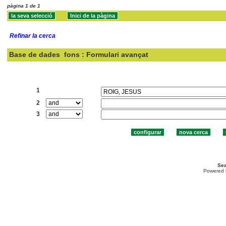
pàgina 1 de 1
Refinar la cerca
Base de dades
fons : Formulari avançat
Cercar:
1
2
3
Sea
Powered