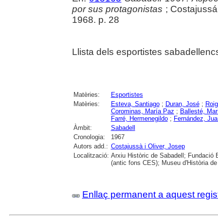
por sus protagonistas
; Costajussá 
1968. p. 28
Llista dels esportistes sabadellenc
Matèries:
Esportistes
Matèries:
Esteva, Santiago
;
Duran, José
;
Roig
Corominas, María Paz
;
Ballesté, Mar
Farré, Hermenegildo
;
Fernández, Jua
Àmbit:
Sabadell
Cronologia:
1967
Autors add.:
Costajussà i Oliver, Josep
Localització:
Arxiu Històric de Sabadell; Fundació 
(antic fons CES); Museu d'Història de
Enllaç permanent a aquest regis