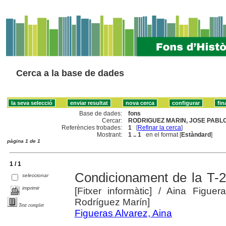
Cerca a la base de dades
Base de dades:
fons
Cercar:
RODRIGUEZ MARIN, JOSE PABLO
Referències trobades:
1
[
Refinar la cerca
]
Mostrant:
1 .. 1
en el format [
Estàndard
]
pàgina 1 de 1
1 / 1
Condicionament de la T-2
seleccionar
imprimir
[Fitxer informàtic]
/ Aina Figuera
Rodríguez Marín]
Text complet
Figueras Alvarez, Aina