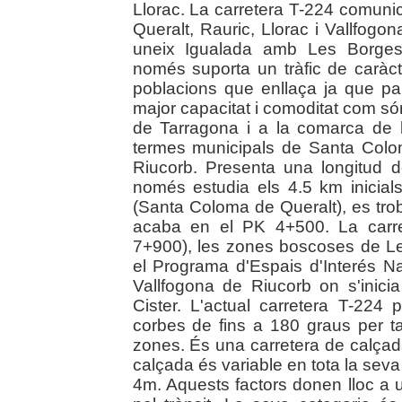
Llorac. La carretera T-224 comun
Queralt, Rauric, Llorac i Vallfogo
uneix Igualada amb Les Borges 
només suporta un tràfic de caràct
poblacions que enllaça ja que par
major capacitat i comoditat com són 
de Tarragona i a la comarca de
termes municipals de Santa Colom
Riucorb. Presenta una longitud d
només estudia els 4.5 km inicials
(Santa Coloma de Queralt), es tro
acaba en el PK 4+500. La carre
7+900), les zones boscoses de L
el Programa d'Espais d'Interés Nat
Vallfogona de Riucorb on s'inici
Cister. L'actual carretera T-224
corbes de fins a 180 graus per tal
zones. És una carretera de calçad
calçada és variable en tota la seva 
4m. Aquests factors donen lloc a un