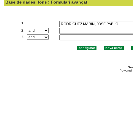
Base de dades
fons : Formulari avançat
Cercar:
1
2
3
Sea
Powered