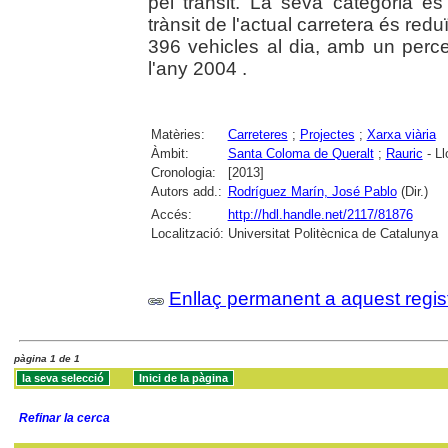
pel trànsit. La seva categoria é
trànsit de l'actual carretera és reduï
396 vehicles al dia, amb un perc
l'any 2004 .
Matèries:
Carreteres
;
Projectes
;
Xarxa viària
Àmbit:
Santa Coloma de Queralt
;
Rauric
- Ll
Cronologia:
[2013]
Autors add.:
Rodríguez Marín, José Pablo
(Dir.)
Accés:
http://hdl.handle.net/2117/81876
Localització:
Universitat Politècnica de Catalunya
Enllaç permanent a aquest regis
pàgina 1 de 1
Refinar la cerca