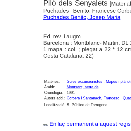
Piló dels Senyalets
[Material
Puchades i Benito, Francesc Cor
Puchades Benito, Josep Maria
Ed. rev. i augm.
Barcelona : Montblanc- Martin, DL
1 mapa : col. ; plegat a 22 * 12 c
Costa Catalana, 22)
Matèries:
Guies excursionistes
;
Mapes i plànol
Àmbit:
Montsant, serra de
Cronologia:
1991
Autors add.:
Corbera i Santanach, Francesc
;
Quad
Localització:
B. Pública de Tarragona
Enllaç permanent a aquest regis