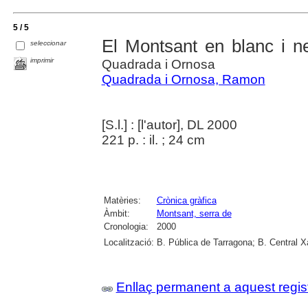
5 / 5
El Montsant en blanc i ne
seleccionar
imprimir
Quadrada i Ornosa
Quadrada i Ornosa, Ramon
[S.l.] : [l'autor], DL 2000
221 p. : il. ; 24 cm
Matèries:
Crònica gràfica
Àmbit:
Montsant, serra de
Cronologia:
2000
Localització:
B. Pública de Tarragona; B. Central 
Enllaç permanent a aquest regis