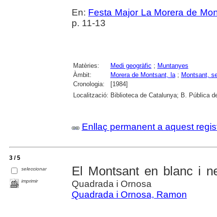
En:
Festa Major La Morera de Mon
p. 11-13
Matèries:
Medi geogràfic
;
Muntanyes
Àmbit:
Morera de Montsant, la
;
Montsant, se
Cronologia:
[1984]
Localització:
Biblioteca de Catalunya; B. Pública 
Enllaç permanent a aquest regis
3 / 5
El Montsant en blanc i ne
seleccionar
imprimir
Quadrada i Ornosa
Quadrada i Ornosa, Ramon