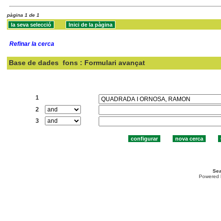
pàgina 1 de 1
Refinar la cerca
Base de dades
fons : Formulari avançat
Cercar:
1
2
3
Sea
Powered