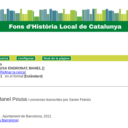
ns
USA ENGRONAT, MANEL []
[
Refinar la cerca
]
 1
en el format [
Estàndard
]
 Manel Pousa
/ converses transcrites per Xavier Febrés
 : Ajuntament de Barcelona, 2011
a Barcelona
)