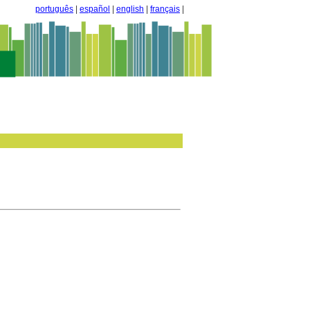
português
|
español
|
english
|
français
|