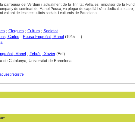
la parròquia del Verdum i actualment de la Trinitat Vella, és l'impulsor de la Fun
company de seminari de Manel Pousa, va plegar de capellà i s'ha dedicat al teatre,
 al voltant de les necessitats socials i culturals de Barcelona.
tes
;
Clergues
;
Cultura
;
Societat
ons, Carles
;
Pousa Engroñat, Manel
(1945-....)
na
ngroñat, Manel
;
Febrés, Xavier
(Ed.)
ca de Catalunya; Universitat de Barcelona
aquest registre
çat
en el camp: