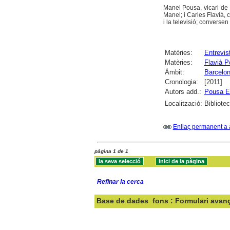
Manel Pousa, vicari de 
Manel; i Carles Flavià, 
i la televisió; conversen
Matèries:
Entrevis
Matèries:
Flavià P
Àmbit:
Barcelo
Cronologia:
[2011]
Autors add.:
Pousa E
Localització:
Bibliote
Enllaç permanent a 
pàgina 1 de 1
Refinar la cerca
Base de dades
fons : Formulari avan
Cercar: