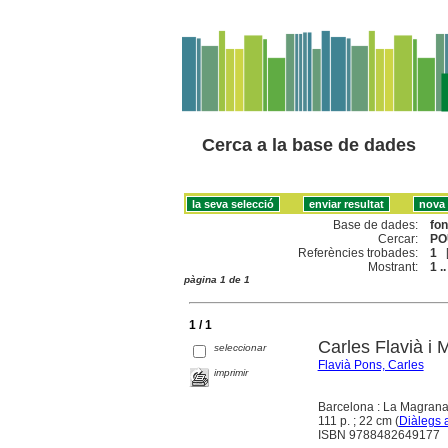
Cerca a la base de dades
Base de dades:
fo
Cercar:
PO
Referències trobades:
1
Mostrant:
1 ..
pàgina 1 de 1
1 / 1
Carles Flavià i
seleccionar
Flavià Pons, Carles
imprimir
Barcelona : La Magrana
111 p. ; 22 cm (
Diàlegs 
ISBN 9788482649177