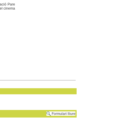
dació Pare
 el cinema
Formulari lliure