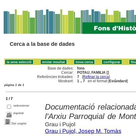
Cerca a la base de dades
Base de dades:
fons
Cercar:
POTAU, FAMILIA []
Referències trobades:
7
[
Refinar la cerca
]
Mostrant:
1 .. 7
en el format [
Estàndard
]
pàgina 1 de 1
1 / 7
Documentació relacionad
seleccionar
imprimir
l'Arxiu Parroquial de Mont
Grau i Pujol
Text complet
Grau i Pujol, Josep M. Tomàs