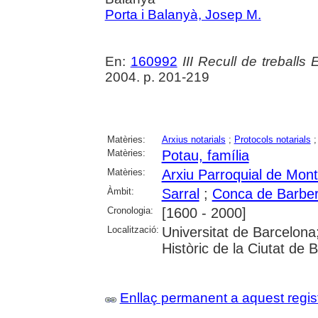
Porta i Balanyà, Josep M.
En:
160992
III Recull de treballs 
2004. p. 201-219
Matèries:
Arxius notarials
;
Protocols notarials
Matèries:
Potau, família
Matèries:
Arxiu Parroquial de Mon
Àmbit:
Sarral
;
Conca de Barbe
Cronologia:
[1600 - 2000]
Localització:
Universitat de Barcelona; 
Històric de la Ciutat de
Enllaç permanent a aquest regis