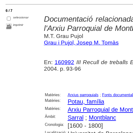
6 / 7
Documentació relacionad
seleccionar
imprimir
l'Arxiu Parroquial de Mont
M.T. Grau Pujol
Grau i Pujol, Josep M. Tomàs
En:
160992
III Recull de treballs 
2004. p. 93-96
Matèries:
Arxius parroquials
;
Fonts documenta
Matèries:
Potau, família
Matèries:
Arxiu Parroquial de Mon
Àmbit:
Sarral
;
Montblanc
Cronologia:
[1600 - 1800]
Localització: