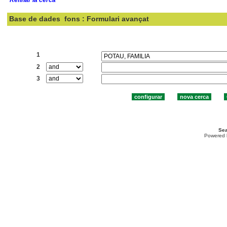
Base de dades
fons : Formulari avançat
Cercar:
1
2
3
Sea
Powered