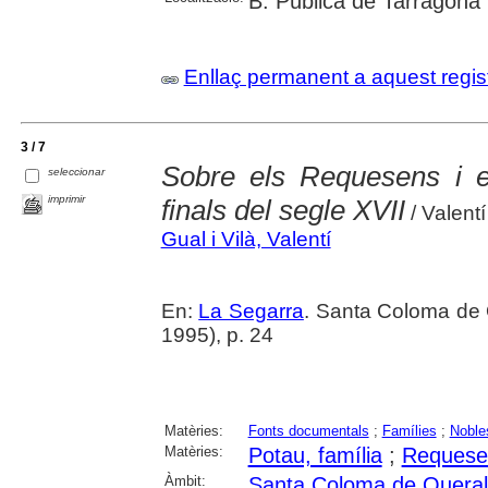
B. Pública de Tarragona
Enllaç permanent a aquest regis
3 / 7
Sobre els Requesens i 
seleccionar
imprimir
finals del segle XVII
/ Valentí
Gual i Vilà, Valentí
En:
La Segarra
. Santa Coloma de 
1995), p. 24
Matèries:
Fonts documentals
;
Famílies
;
Noble
Matèries:
Potau, família
;
Requesen
Àmbit:
Santa Coloma de Queral