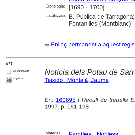
Cronologia:
[1690 - 1700]
Localització:
B. Pública de Tarragona
Fontanilles (Montblanc)
Enllaç permanent a aquest regis
4 / 7
Notícia dels Potau de Sarr
seleccionar
imprimir
Teixidó i Montalà, Jaume
En:
160695
I Recull de treballs E
1997. p. 161-198
Matèries:
Famílies
;
Noblesa