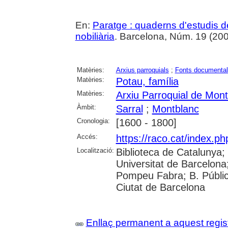
En:
Paratge : quaderns d'estudis de 
nobiliària
. Barcelona, Núm. 19 (200
Matèries:
Arxius parroquials
;
Fonts documenta
Matèries:
Potau, família
Matèries:
Arxiu Parroquial de Mon
Àmbit:
Sarral
;
Montblanc
Cronologia:
[1600 - 1800]
Accés:
https://raco.cat/index.ph
Localització:
Biblioteca de Catalunya;
Universitat de Barcelona;
Pompeu Fabra; B. Pública
Ciutat de Barcelona
Enllaç permanent a aquest regis