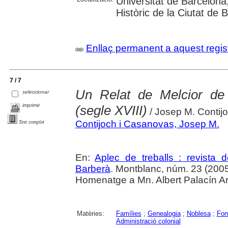
Universitat de Barcelona; 
Històric de la Ciutat de
Enllaç permanent a aquest regis
7 / 7
Un Relat de Melcior de 
seleccionar
imprimir
(segle XVIII)
/ Josep M. Conti
Contijoch i Casanovas, Josep M.
Text complet
En:
Aplec de treballs : revista
Barberà
. Montblanc, núm. 23 (2005) ,
Homenatge a Mn. Albert Palacín Ar
Matèries:
Famílies
;
Genealogia
;
Noblesa
;
Fon
Administració colonial