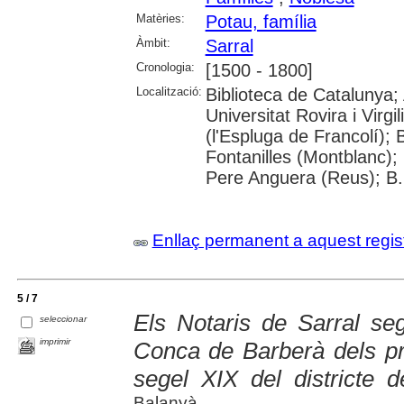
Matèries:
Potau, família
Àmbit:
Sarral
Cronologia:
[1500 - 1800]
Localització:
Biblioteca de Catalunya;
Universitat Rovira i Vir
(l'Espluga de Francolí);
Fontanilles (Montblanc);
Pere Anguera (Reus); B.
Enllaç permanent a aquest regis
5 / 7
Els Notaris de Sarral seg
seleccionar
imprimir
Conca de Barberà dels pro
segel XIX del districte 
Balanyà