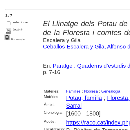
2 / 7
El Llinatge dels Potau de
seleccionar
imprimir
de la Floresta i comtes d
Escalera y Gila
Text complet
Ceballos-Escalera y Gila, Alfonso 
En:
Paratge : Quaderns d'estudis 
p. 7-16
Matèries:
Famílies
;
Noblesa
;
Genealogia
Matèries:
Potau, família
;
Floresta
Àmbit:
Sarral
Cronologia:
[1600 - 1800]
Accés:
https://raco.cat/index.ph
Localització: