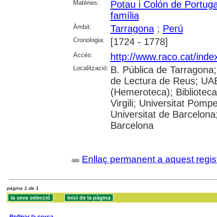
Matèries:
Potau i Colón de Portuga
família
Àmbit:
Tarragona
;
Perú
Cronologia:
[1724 - 1778]
Accés:
http://www.raco.cat/inde
Localització:
B. Pública de Tarragona
de Lectura de Reus; UAB
(Hemeroteca); Biblioteca
Virgili; Universitat Pomp
Universitat de Barcelona;
Barcelona
Enllaç permanent a aquest regis
pàgina 1 de 1
Refinar la cerca