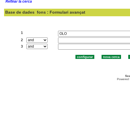
Refinar la cerca
Base de dades
fons : Formulari avançat
Cercar:
1
2
3
Sea
Powered