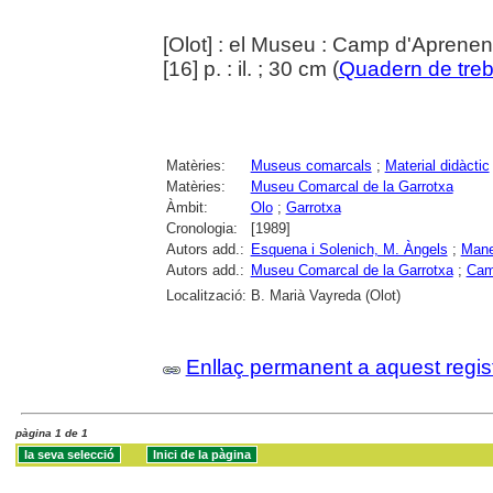
[Olot] : el Museu : Camp d'Aprenen
[16] p. : il. ; 30 cm (
Quadern de treb
Matèries:
Museus comarcals
;
Material didàctic
Matèries:
Museu Comarcal de la Garrotxa
Àmbit:
Olo
;
Garrotxa
Cronologia:
[1989]
Autors add.:
Esquena i Solenich, M. Àngels
;
Manel
Autors add.:
Museu Comarcal de la Garrotxa
;
Cam
Localització:
B. Marià Vayreda (Olot)
Enllaç permanent a aquest regis
pàgina 1 de 1