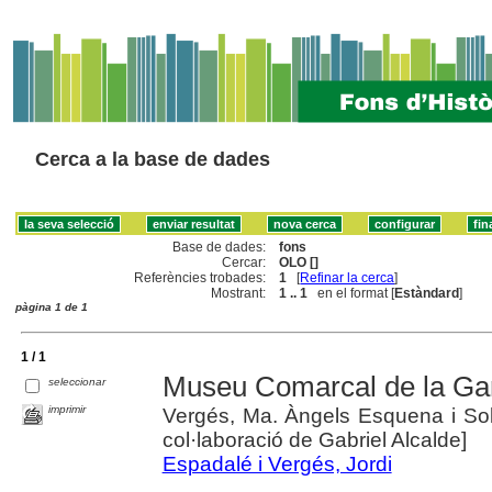
Cerca a la base de dades
Base de dades:
fons
Cercar:
OLO []
Referències trobades:
1
[
Refinar la cerca
]
Mostrant:
1 .. 1
en el format [
Estàndard
]
pàgina 1 de 1
1 / 1
Museu Comarcal de la Ga
seleccionar
imprimir
Vergés, Ma. Àngels Esquena i Sol
col·laboració de Gabriel Alcalde]
Espadalé i Vergés, Jordi