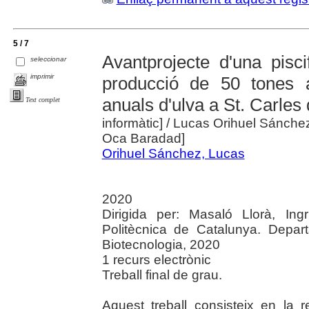
5 / 7
Avantprojecte d'una pisc
seleccionar
imprimir
producció de 50 tones 
anuals d'ulva a St. Carles
Text complet
informàtic]
/ Lucas Orihuel Sánchez ;
Oca Baradad]
Orihuel Sánchez, Lucas
2020
Dirigida per: Masaló Llorà, Ing
Politècnica de Catalunya. Depart
Biotecnologia, 2020
1 recurs electrònic
Treball final de grau.
Aquest treball consisteix en la 