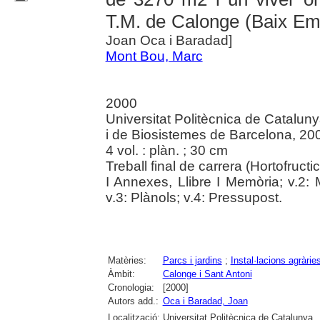
T.M. de Calonge (Baix Em
Joan Oca i Baradad]
Mont Bou, Marc
2000
Universitat Politècnica de Catalun
i de Biosistemes de Barcelona, 20
4 vol. : plàn. ; 30 cm
Treball final de carrera (Hortofructi
I Annexes, Llibre I Memòria; v.2:
v.3: Plànols; v.4: Pressupost.
Matèries:
Parcs i jardins
;
Instal·lacions agràrie
Àmbit:
Calonge i Sant Antoni
Cronologia:
[2000]
Autors add.:
Oca i Baradad, Joan
Localització:
Universitat Politècnica de Catalunya