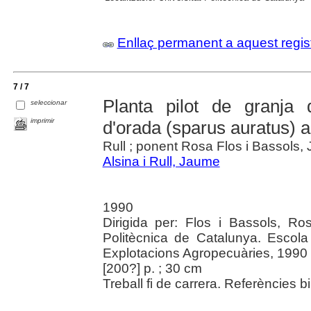
Enllaç permanent a aquest regis
7 / 7
Planta pilot de granja d
seleccionar
imprimir
d'orada (sparus auratus) a
Rull ; ponent Rosa Flos i Bassols,
Alsina i Rull, Jaume
1990
Dirigida per: Flos i Bassols, Ro
Politècnica de Catalunya. Escola
Explotacions Agropecuàries, 1990
[200?] p. ; 30 cm
Treball fi de carrera. Referències bi