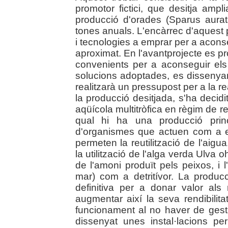
promotor fictici, que desitja amp
producció d'orades (Sparus aurat
tones anuals. L'encàrrec d'aquest pr
i tecnologies a emprar per a aconseg
aproximat. En l'avantprojecte es p
convenients per a aconseguir els 
solucions adoptades, es dissenyar
realitzarà un pressupost per a la re
la producció desitjada, s'ha decidi
aqüícola multitròfica en règim de re
qual hi ha una producció princ
d'organismes que actuen com a 
permeten la reutilització de l'aigu
la utilització de l'alga verda Ulv
de l'amoni produït pels peixos, i
mar) com a detritívor. La produc
definitiva per a donar valor als 
augmentar així la seva rendibilit
funcionament al no haver de gesti
dissenyat unes instal·lacions pe