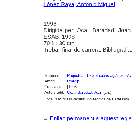
López Raya, Antonio Miguel
1998
Dirigida per: Oca i Baradad, Joan.
ESAB, 1998
70 f. ; 30 cm
Treball final de carrera. Bibliografia
Matèries:
Projectes
;
Explotacions agràries
;
Avi
Àmbit:
Pratdip
Cronologia:
[1998]
Autors add.:
Oca i Baradad, Joan
(Dir.)
Localització:
Universitat Politècnica de Catalunya
Enllaç permanent a aquest regis