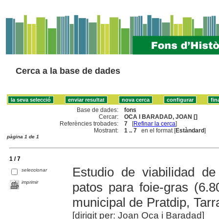
Cerca a la base de dades
Base de dades:
fons
Cercar:
OCA I BARADAD, JOAN []
Referències trobades:
7
[
Refinar la cerca
]
Mostrant:
1 .. 7
en el format [
Estàndard
]
pàgina 1 de 1
1 / 7
Estudio de viabilidad d
seleccionar
imprimir
patos para foie-gras (6.8
municipal de Pratdip, Tar
[dirigit per: Joan Oca i Baradad]