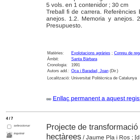
5 vols. en 1 contenidor ; 30 cm
Treball fi de carrera. Referències
anejos. 1.2. Memoria y anejos. 2
Presupuesto.
Matèries:
Explotacions agràries
;
Conreu de reg
Àmbit:
Santa Bàrbara
Cronologia:
1991
Autors add.:
Oca i Baradad, Joan
(Dir.)
Localització:
Universitat Politècnica de Catalunya
Enllaç permanent a aquest regis
4 / 7
Projecte de transformació 
seleccionar
imprimir
hectàrees
/ Jaume Pla i Ros ; [d