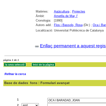
Matèries:
Aqüicultura
;
Projectes
Àmbit:
Ametlla de Mar, l'
Cronologia:
[1990]
Autors add.:
Flos i Bassols, Rosa
(Dir.) ;
Oca i Bar
Localització:
Universitat Politècnica de Catalunya
Enllaç permanent a aquest regis
pàgina 1 de 1
Refinar la cerca
Base de dades
fons : Formulari avançat
Cercar:
1
2