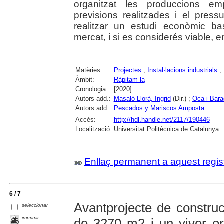
organitzat les produccions e
previsions realitzades i el press
realitzar un estudi econòmic b
mercat, i si es considerés viable, e
Matèries:
Projectes
;
Instal·lacions industrials
;
Àmbit:
Ràpitam la
Cronologia:
[2020]
Autors add.:
Masaló Llorà, Ingrid
(Dir.) ;
Oca i Bara
Autors add.:
Pescados y Mariscos Amposta
Accés:
http://hdl.handle.net/2117/190446
Localització:
Universitat Politècnica de Catalunya
Enllaç permanent a aquest regis
6 / 7
Avantprojecte de construc
seleccionar
imprimir
de 3270 m2 i un viver o