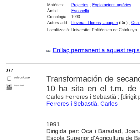
Matèries:
Projectes
;
Explotacions agràries
Àmbit:
Esponellà
Cronologia:
1990
Autors add.:
Llovera i Llorens, Joaquín
(Dir.) ;
Oca 
Localització:
Universitat Politècnica de Catalunya
Enllaç permanent a aquest regis
3 / 7
Transformación de secano
seleccionar
imprimir
10 ha sita en el t.m. de
Carles Ferreres i Sebastià ; [dirigi
Ferreres i Sebastià, Carles
1991
Dirigida per: Oca i Baradad, Joan.
Escola Superior d'Agricultura de B