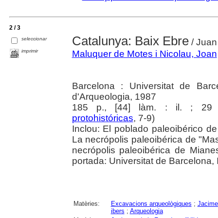
2 / 3
Catalunya: Baix Ebre
seleccionar
/ Juan
imprimir
Maluquer de Motes i Nicolau, Joan
Barcelona : Universitat de Barc
d'Arqueologia, 1987
185 p., [44] làm. : il. ; 2
protohistóricas
, 7-9)
Inclou: El poblado paleoibérico d
La necrópolis paleoibérica de "Ma
necrópolis paleoibérica de Miane
portada: Universitat de Barcelona, I
Matèries:
Excavacions arqueològiques
;
Jacime
ibers
;
Arqueologia