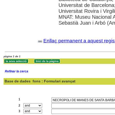
Universitat de Barcelona
Universitat Rovira i Virgi
MNAT: Museu Nacional A
Sebastià Juan i Arbó (A
Enllaç permanent a aquest regis
pàgina 1 de 1
Refinar la cerca
Base de dades
fons : Formulari avançat
Cercar:
1
2
3