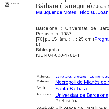
imprimir
Bárbara (Tarragona)
/ Joan 
Maluquer de Motes i Nicolau, Joan
Barcelona : Universitat de Bar
Prehistòria, 1987
[70] p., 15 làm. : il. ; 25 cm (
Progra
9)
Bibliografia.
ISBN 84-600-4781-4
Matèries:
Estructures funeràries
;
Jaciments ar
Matèries:
Necròpoli de Mianès de 
Àmbit:
Santa Bàrbara
Autors add.:
Universitat de Barcelona
Prehistòria
Localització:
Biblioteca de Catalunya;