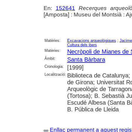
En:
152641
Recerques arqueolò
[Amposta] : Museu del Montsià : A
Matèries:
Excavacions arqueològiques
;
Jacime
Cultura dels ibers
Matèries:
Necròpoli de Mianes de 
Àmbit:
Santa Bàrbara
Cronologia:
[1999]
Localització:
Biblioteca de Catalunya; 
de Girona; Universitat R
Arqueològic de Tarragona
(Tortosa); B. Sebastià J
Escudé Albesa (Santa Bà
B. Pública de Lleida
Enllaç permanent a aquest regis