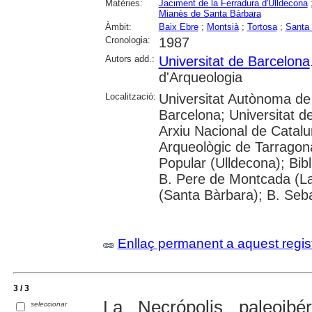
Matèries:
Jaciment de la Ferradura d'Ulldecona
Mianès de Santa Bàrbara
Àmbit:
Baix Ebre
;
Montsià
;
Tortosa
;
Santa 
Cronologia:
1987
Autors add.:
Universitat de Barcelona
d'Arqueologia
Localització:
Universitat Autònoma de 
Barcelona; Universitat de 
Arxiu Nacional de Catal
Arqueològic de Tarragon
Popular (Ulldecona); Bib
B. Pere de Montcada (La
(Santa Bàrbara); B. Seb
Enllaç permanent a aquest regis
3 / 3
La Necrópolis paleoib
seleccionar