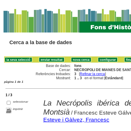
Cerca a la base de dades
Base de dades:
fons
Cercar:
NECROPOLI DE MIANES DE SAN
Referències trobades:
3
[
Refinar la cerca
]
Mostrant:
1 .. 3
en el format [
Estàndard
]
pàgina 1 de 1
1 / 3
La Necrópolis ibérica 
seleccionar
imprimir
Montsià
/ Francesc Esteve Gálv
Esteve i Gàlvez, Francesc