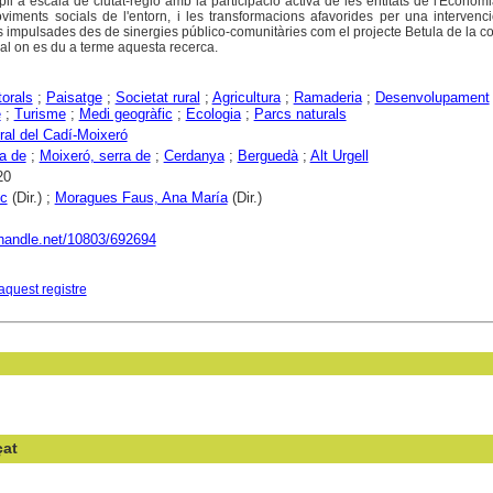
i a escala de ciutat-regió amb la participació activa de les entitats de l'Economi
viments socials de l'entorn, i les transformacions afavorides per una intervenc
impulsades des de sinergies público-comunitàries com el projecte Betula de la c
cial on es du a terme aquesta recerca.
torals
;
Paisatge
;
Societat rural
;
Agricultura
;
Ramaderia
;
Desenvolupament
e
;
Turisme
;
Medi geogràfic
;
Ecologia
;
Parcs naturals
ral del Cadí-Moixeró
ra de
;
Moixeró, serra de
;
Cerdanya
;
Berguedà
;
Alt Urgell
20
ic
(Dir.) ;
Moragues Faus, Ana María
(Dir.)
l.handle.net/10803/692694
aquest registre
çat