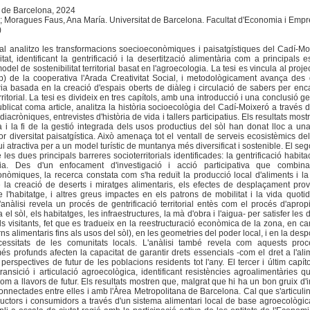
t de Barcelona, 2024
ric; Moragues Faus, Ana María. Universitat de Barcelona. Facultat d'Economia i Emp
)
al analitzo les transformacions soecioeconòmiques i paisatgístiques del Cadí-M
itat, identificant la gentrificació i la desertització alimentària com a principals e
el de sostenibilitat territorial basat en l'agroecologia. La tesi es vincula al proje
p) de la cooperativa l'Arada Creativitat Social, i metodològicament avança des 
ària basada en la creació d'espais oberts de diàleg i circulació de sabers per en
erritorial. La tesi es divideix en tres capítols, amb una introducció i una conclusió g
blicat coma article, analitza la història socioecològia del Cadí-Moixeró a través de
 diacròniques, entrevistes d'història de vida i tallers participatius. Els resultats mos
a i la fi de la gestió integrada dels usos productius del sòl han donat lloc a una
r diversitat paisatgística. Això amenaça tot el ventall de serveis ecosistèmics de
i atractiva per a un model turístic de muntanya més diversificat i sostenible. El seg
 les dues principals barreres socioterritorials identificades: la gentrificació habitac
ària. Des d'un enfocament d'investigació i acció participativa que combina
nòmiques, la recerca constata com s'ha reduït la producció local d'aliments i la
e la creació de deserts i miratges alimentaris, els efectes de desplaçament pro
e l'habitatge, i altres greus impactes en els patrons de mobilitat i la vida quoti
'anàlisi revela un procés de gentrificació territorial entès com el procés d'aprop
 el sòl, els habitatges, les infraestructures, la mà d'obra i l'aigua- per satisfer le
s visitants, fet que es tradueix en la reestructuració econòmica de la zona, en ca
ns alimentaris fins als usos del sòl), en les geometries del poder local, i en la desp
essitats de les comunitats locals. L'anàlisi també revela com aquests pro
l més profunds afecten la capacitat de garantir drets essencials -com el dret a l'ali
s perspectives de futur de les poblacions residents tot l'any. El tercer i últim capíto
nsició i articulació agroecològica, identificant resistències agroalimentàries 
 com a llavors de futur. Els resultats mostren que, malgrat que hi ha un bon gruix d'in
onnectades entre elles i amb l'Àrea Metropolitana de Barcelona. Cal que s'articul
uctors i consumidors a través d'un sistema alimentari local de base agroecològica