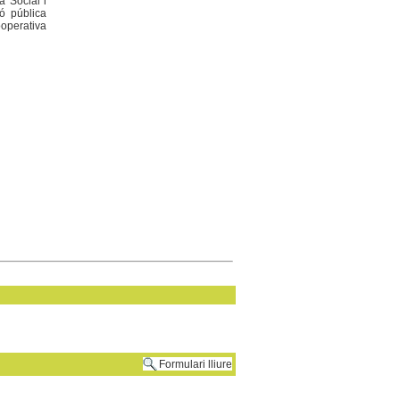
a Social i
ió pública
ooperativa
Formulari lliure