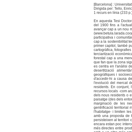
[Barcelona] : Universita
Dirigida per: Tello, En
1 recurs en línia (233 p.
En aquesta Tesi Doctor
del 1900 fins a l'actual
avançar cap a un nou mod
(www.betula.larada.coo
participativa i comunit
cap a la sostenibilitat t
primer capitol, també pu
cartogràfica, fotografies
terciarització econòmic
forestal cap a una meno
que fan que la zona sigu
es centra en l'anàlisi de
desertització aliment
geogràfiques i socioeco
d'accedir-hi a causa d
l'evolució del mercat d
residents. En conjunt, l
recursos locals -com ara
dels nous residents o el
paisatge (des dels entor
marginació de les nec
gentrificació territoria
l'habitatge- i limiten le
amb una proposta de tra
persisteixen al territori
encara estan poc interc
més directes entre prod