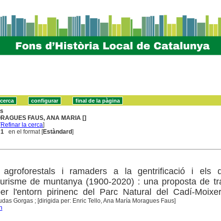
ns
RAGUES FAUS, ANA MARIA []
[
Refinar la cerca
]
 1
en el format [
Estàndard
]
 agroforestals i ramaders a la gentrificació i els d
 turisme de muntanya (1900-2020) : una proposta de tr
er l'entorn pirinenc del Parc Natural del Cadí-Moixe
das Gorgas ; [dirigida per: Enric Tello, Ana María Moragues Faus]
n