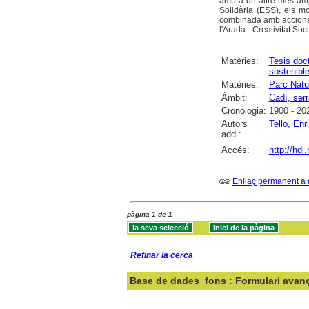
amb a un altre més ampl
Solidària (ESS), els mo
combinada amb accions 
l'Arada - Creativitat So
Matèries:
Tesis doc
sostenibl
Matèries:
Parc Natu
Àmbit:
Cadí, ser
Cronologia:
1900 - 20
Autors
Tello, Enr
add.:
Accés:
http://hd
Enllaç permanent a 
pàgina 1 de 1
Refinar la cerca
Base de dades
fons : Formulari avan