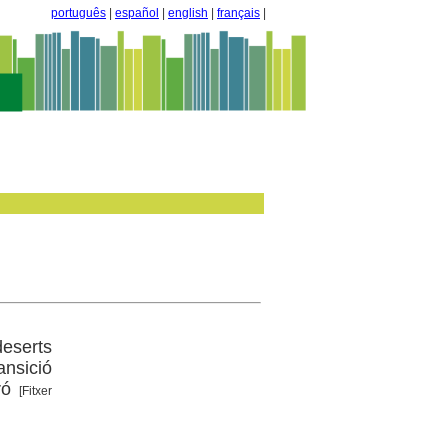
português
|
español
|
english
|
français
|
eserts
ansició
ró
[Fitxer