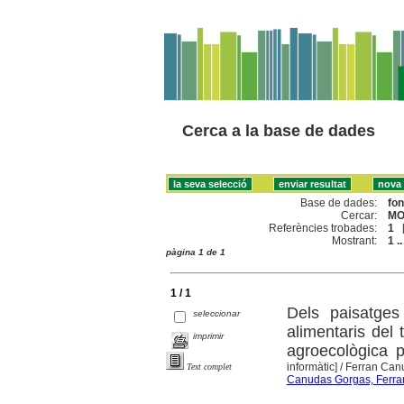
Cerca a la base de dades
Base de dades:
fo
Cercar:
MO
Referències trobades:
1
Mostrant:
1 ..
pàgina 1 de 1
1 / 1
Dels paisatges
seleccionar
alimentaris del
imprimir
agroecològica p
informàtic]
/ Ferran Canu
Text complet
Canudas Gorgas, Ferra