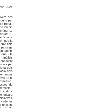
resa, 2024
oixeró des
sculls per
cte Betula
de l'acció
caminar-se
enerals. El
 l'anàlisi
tren que la
 transició
l paisatge
on capítol
ional i la
 anàlisis
 capacitat
vocats per
diana dels
iació dels
s demandes
nvis en el
ossessió i
cessos de
mentació i
l finalitza
que encara
iciatives,
in cadenes
 articulat