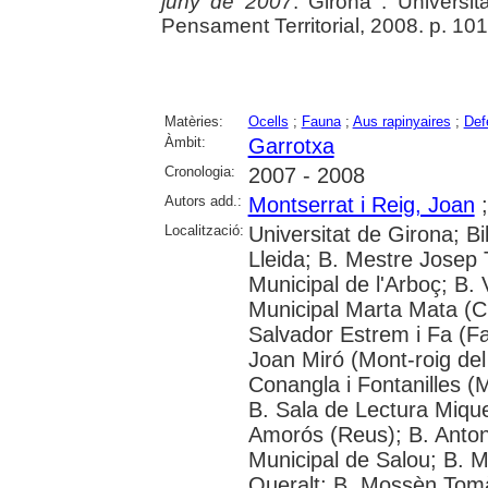
juny de 2007
. Girona : Universi
Pensament Territorial, 2008. p. 10
Matèries:
Ocells
;
Fauna
;
Aus rapinyaires
;
Def
Àmbit:
Garrotxa
Cronologia:
2007 - 2008
Autors add.:
Montserrat i Reig, Joan
Localització:
Universitat de Girona; Bi
Lleida; B. Mestre Josep T
Municipal de l'Arboç; B. 
Municipal Marta Mata (Cu
Salvador Estrem i Fa (Fa
Joan Miró (Mont-roig de
Conangla i Fontanilles (
B. Sala de Lectura Mique
Amorós (Reus); B. Anton
Municipal de Salou; B. 
Queralt; B. Mossèn Tomà