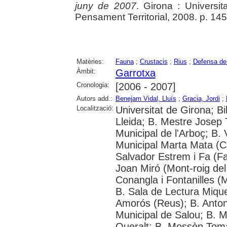
juny de 2007
. Girona : Universi
Pensament Territorial, 2008. p. 14
Matèries:
Fauna
;
Crustacis
;
Rius
;
Defensa de 
Àmbit:
Garrotxa
Cronologia:
[2006 - 2007]
Autors add.:
Benejam Vidal, Lluís
;
Gracia, Jordi
;
Localització:
Universitat de Girona; Bi
Lleida; B. Mestre Josep T
Municipal de l'Arboç; B. 
Municipal Marta Mata (Cu
Salvador Estrem i Fa (Fa
Joan Miró (Mont-roig de
Conangla i Fontanilles (
B. Sala de Lectura Mique
Amorós (Reus); B. Anton
Municipal de Salou; B. 
Queralt; B. Mossèn Tomà