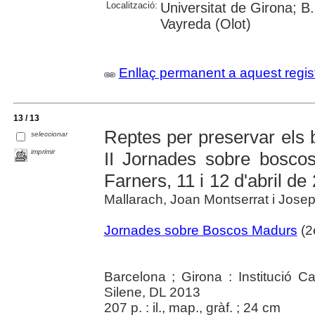
Localització:
Universitat de Girona; B
Vayreda (Olot)
Enllaç permanent a aquest regis
13 / 13
Reptes per preservar els
seleccionar
imprimir
II Jornades sobre bosc
Farners, 11 i 12 d'abril de
Mallarach, Joan Montserrat i Josep 
Jornades sobre Boscos Madurs
(2
Barcelona ; Girona : Institució Ca
Silene, DL 2013
207 p. : il., map., gràf. ; 24 cm