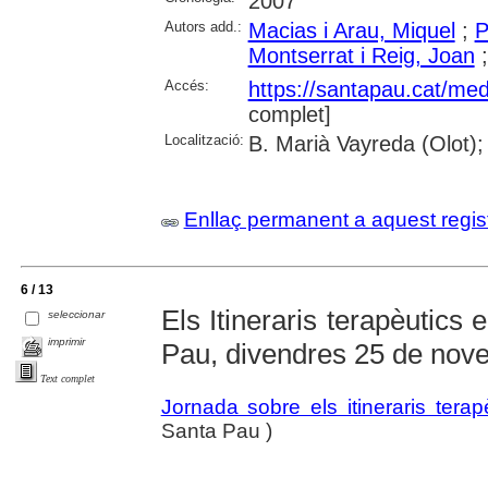
2007
Autors add.:
Macias i Arau, Miquel
;
P
Montserrat i Reig, Joan
Accés:
https://santapau.cat/med
complet]
Localització:
B. Marià Vayreda (Olot);
Enllaç permanent a aquest regis
6 / 13
Els Itineraris terapèutics
seleccionar
imprimir
Pau, divendres 25 de nov
Text complet
Jornada sobre els itineraris ter
Santa Pau )