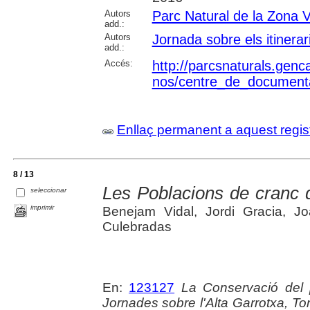
Autors
Parc Natural de la Zona V
add.:
Autors
Jornada sobre els itinera
add.:
Accés:
http://parcsnaturals.gen
nos/centre_de_documenta
Enllaç permanent a aquest regis
8 / 13
Les Poblacions de cranc d
seleccionar
imprimir
Benejam Vidal, Jordi Gracia, Jo
Culebradas
En:
123127
La Conservació del pa
Jornades sobre l'Alta Garrotxa, Tor