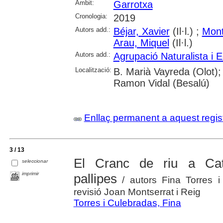
Àmbit:
Garrotxa
Cronologia:
2019
Autors add.:
Béjar, Xavier
(Il·l.) ;
Mont
Arau, Miquel
(Il·l.)
Autors add.:
Agrupació Naturalista i E
Localització:
B. Marià Vayreda (Olot);
Ramon Vidal (Besalú)
Enllaç permanent a aquest regis
3 / 13
El Cranc de riu a Cat
seleccionar
imprimir
pallipes
/ autors Fina Torres i
revisió Joan Montserrat i Reig
Torres i Culebradas, Fina