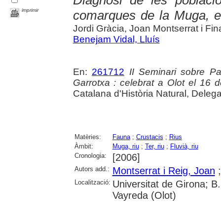
Diagnosi de les poblaci
imprimir
comarques de la Muga, el 
Jordi Gràcia, Joan Montserrat i Fin
Benejam Vidal, Lluís
En:
261712
II Seminari sobre P
Garrotxa : celebrat a Olot el 16
Catalana d'Història Natural, Delega
Matèries:
Fauna
;
Crustacis
;
Rius
Àmbit:
Muga, riu
;
Ter, riu
;
Fluvià, riu
Cronologia:
[2006]
Autors add.:
Montserrat i Reig, Joan
Localització:
Universitat de Girona; B
Vayreda (Olot)