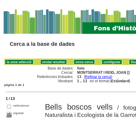
Cerca a la base de dades
Base de dades:
fons
Cercar:
MONTSERRAT I REIG, JOAN []
Referències trobades:
13
[
Refinar la cerca
]
Mostrant:
1 .. 13
en el format [
Estàndard
]
pàgina 1 de 1
1 / 13
Bells boscos vells
seleccionar
/ fotog
imprimir
Naturalista i Ecologista de la Gar