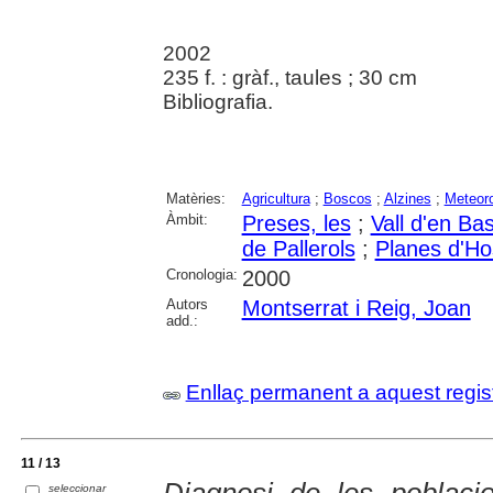
2002
235 f. : gràf., taules ; 30 cm
Bibliografia.
Matèries:
Agricultura
;
Boscos
;
Alzines
;
Meteoro
Àmbit:
Preses, les
;
Vall d'en Bas
de Pallerols
;
Planes d'Hos
Cronologia:
2000
Autors
Montserrat i Reig, Joan
add.:
Enllaç permanent a aquest regis
11 / 13
seleccionar