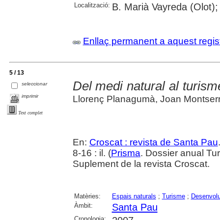
Localització:
B. Marià Vayreda (Olot);
Enllaç permanent a aquest regis
5 / 13
Del medi natural al turism
seleccionar
imprimir
Llorenç Planagumà, Joan Montserrat
Text complet
En:
Croscat : revista de Santa Pau
8-16 : il. (
Prisma
. Dossier anual Tu
Suplement de la revista Croscat.
Matèries:
Espais naturals
;
Turisme
;
Desenvolu
Àmbit:
Santa Pau
Cronologia: