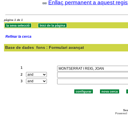
Enllaç permanent a aquest regis
pàgina 1 de 1
Refinar la cerca
Base de dades
fons : Formulari avançat
Cercar:
1
2
3
Sea
Powered