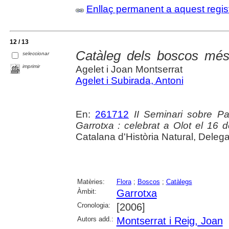
Enllaç permanent a aquest regis
12 / 13
Catàleg dels boscos més 
seleccionar
imprimir
Agelet i Joan Montserrat
Agelet i Subirada, Antoni
En:
261712
II Seminari sobre P
Garrotxa : celebrat a Olot el 16
Catalana d'Història Natural, Delega
Matèries:
Flora
;
Boscos
;
Catàlegs
Àmbit:
Garrotxa
Cronologia:
[2006]
Autors add.:
Montserrat i Reig, Joan