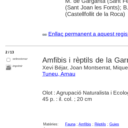
M. de Garganta (Sant Fel
(Sant Joan les Fonts); 
(Castellfollit de la Roca)
Enllaç permanent a aquest regis
2 / 13
Amfibis i rèptils de la Gar
seleccionar
imprimir
Xevi Béjar, Joan Montserrat, Mique
Tuneu, Arnau
Olot : Agrupació Naturalista i Ecol
45 p. : il. col. ; 20 cm
Matèries:
Fauna
;
Amfibis
;
Rèptils
;
Guies