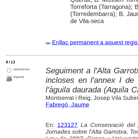
Torreforta (Tarragona); 
(Torredembarra); B. Jaum
de Vila-seca
Enllaç permanent a aquest regis
9 / 13
Seguiment a l'Alta Garrot
seleccionar
imprimir
incloses en l'annex I de 
l'àguila daurada (Aquila 
Montserrat i Reig, Josep Vila Subir
Fabregó, Jaume
En:
123127
La Conservació del pa
Jornades sobre l'Alta Garrotxa, Tor