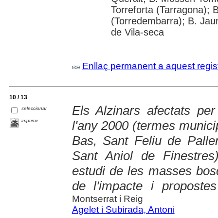
Torreforta (Tarragona); 
(Torredembarra); B. Jaum
de Vila-seca
Enllaç permanent a aquest regis
10 / 13
Els Alzinars afectats per
seleccionar
imprimir
l'any 2000 (termes municip
Bas, Sant Feliu de Paller
Sant Aniol de Finestres)
estudi de les masses bos
de l'impacte i propostes
Montserrat i Reig
Agelet i Subirada, Antoni