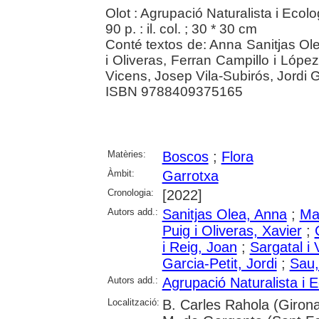
Olot : Agrupació Naturalista i Ecolo
90 p. : il. col. ; 30 * 30 cm
Conté textos de: Anna Sanitjas Ol
i Oliveras, Ferran Campillo i Lópe
Vicens, Josep Vila-Subirós, Jordi G
ISBN 9788409375165
Matèries:
Boscos
;
Flora
Àmbit:
Garrotxa
Cronologia:
[2022]
Autors add.:
Sanitjas Olea, Anna
;
Mal
Puig i Oliveras, Xavier
;
i Reig, Joan
;
Sargatal i 
Garcia-Petit, Jordi
;
Sau,
Autors add.:
Agrupació Naturalista i E
Localització:
B. Carles Rahola (Girona