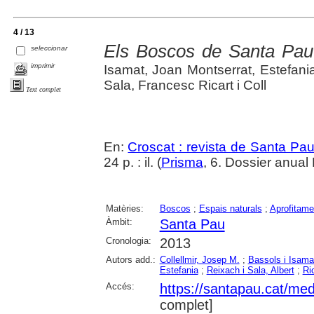
4 / 13
Els Boscos de Santa Pau
seleccionar
imprimir
Isamat, Joan Montserrat, Estefan
Sala, Francesc Ricart i Coll
Text complet
En:
Croscat : revista de Santa Pa
24 p. : il. (
Prisma
, 6. Dossier anual
Matèries:
Boscos
;
Espais naturals
;
Aprofitame
Àmbit:
Santa Pau
Cronologia:
2013
Autors add.:
Collellmir, Josep M.
;
Bassols i Isamat
Estefania
;
Reixach i Sala, Albert
;
Ri
Accés:
https://santapau.cat/med
complet]