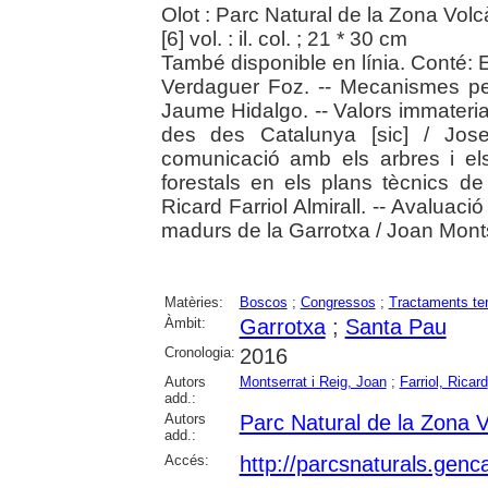
Olot : Parc Natural de la Zona Vol
[6] vol. : il. col. ; 21 * 30 cm
També disponible en línia. Conté: E
Verdaguer Foz. -- Mecanismes per
Jaume Hidalgo. -- Valors immateri
des des Catalunya [sic] / Jose
comunicació amb els arbres i el
forestals en els plans tècnics de
Ricard Farriol Almirall. -- Avaluac
madurs de la Garrotxa / Joan Monts
Matèries:
Boscos
;
Congressos
;
Tractaments te
Àmbit:
Garrotxa
;
Santa Pau
Cronologia:
2016
Autors
Montserrat i Reig, Joan
;
Farriol, Ricard
add.:
Autors
Parc Natural de la Zona V
add.:
Accés:
http://parcsnaturals.genc