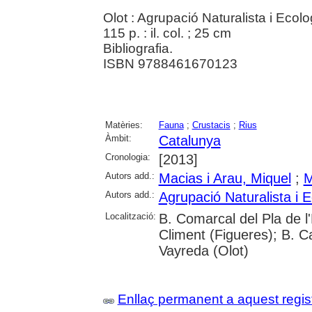
Olot : Agrupació Naturalista i Ecolo
115 p. : il. col. ; 25 cm
Bibliografia.
ISBN 9788461670123
Matèries:
Fauna
;
Crustacis
;
Rius
Àmbit:
Catalunya
Cronologia:
[2013]
Autors add.:
Macias i Arau, Miquel
;
M
Autors add.:
Agrupació Naturalista i E
Localització:
B. Comarcal del Pla de l
Climent (Figueres); B. C
Vayreda (Olot)
Enllaç permanent a aquest regis