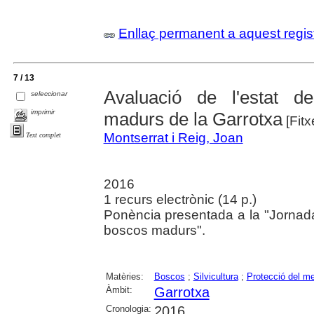
Enllaç permanent a aquest regis
7 / 13
Avaluació de l'estat d
seleccionar
imprimir
madurs de la Garrotxa
[Fitx
Montserrat i Reig, Joan
Text complet
2016
1 recurs electrònic (14 p.)
Ponència presentada a la "Jornada 
boscos madurs".
Matèries:
Boscos
;
Silvicultura
;
Protecció del m
Àmbit:
Garrotxa
Cronologia:
2016