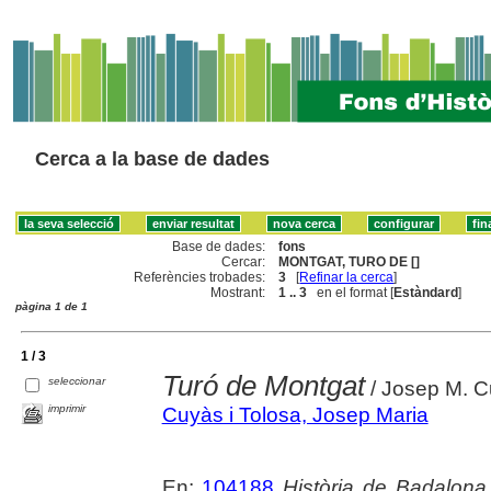
Cerca a la base de dades
Base de dades:
fons
Cercar:
MONTGAT, TURO DE []
Referències trobades:
3
[
Refinar la cerca
]
Mostrant:
1 .. 3
en el format [
Estàndard
]
pàgina 1 de 1
1 / 3
Turó de Montgat
seleccionar
/ Josep M. C
imprimir
Cuyàs i Tolosa, Josep Maria
En:
104188
Història de Badalona 