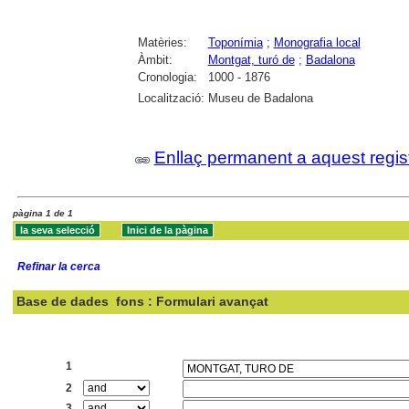
Matèries:
Toponímia
;
Monografia local
Àmbit:
Montgat, turó de
;
Badalona
Cronologia:
1000 - 1876
Localització:
Museu de Badalona
Enllaç permanent a aquest regis
pàgina 1 de 1
Refinar la cerca
Base de dades
fons : Formulari avançat
Cercar:
1
2
3