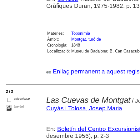
Gràfiques Duran, 1975-1982. p. 1
Matèries:
Toponímia
Àmbit:
Montgat, turó de
Cronologia:
1848
Localització:
Museu de Badalona; B. Can Casacube
Enllaç permanent a aquest regis
2 / 3
Las Cuevas de Montgat
seleccionar
/ J
imprimir
Cuyàs i Tolosa, Josep Maria
En:
Boletín del Centro Excursioni
desembre 1956), p. 2-3