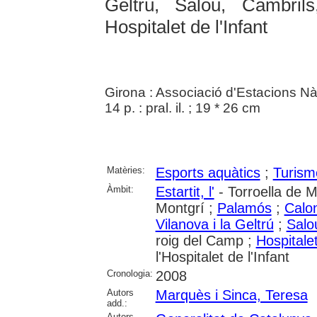
Geltrú, Salou, Cambrils
Hospitalet de l'Infant
Girona : Associació d'Estacions N
14 p. : pral. il. ; 19 * 26 cm
Matèries:
Esports aquàtics
;
Turism
Àmbit:
Estartit, l'
- Torroella de M
Montgrí ;
Palamós
;
Calon
Vilanova i la Geltrú
;
Salo
roig del Camp ;
Hospitalet 
l'Hospitalet de l'Infant
Cronologia:
2008
Autors
Marquès i Sinca, Teresa
add.:
Autors