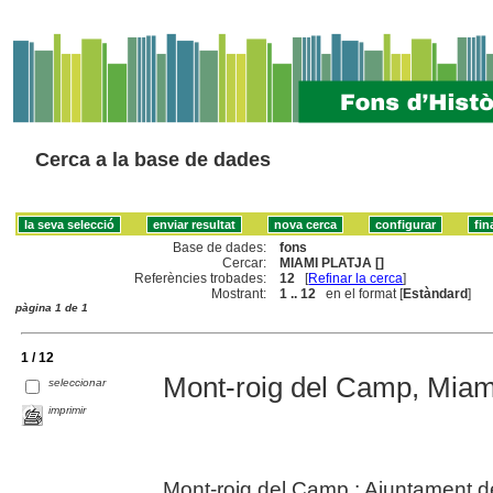
Cerca a la base de dades
Base de dades:
fons
Cercar:
MIAMI PLATJA []
Referències trobades:
12
[
Refinar la cerca
]
Mostrant:
1 .. 12
en el format [
Estàndard
]
pàgina 1 de 1
1 / 12
Mont-roig del Camp, Miami
seleccionar
imprimir
Mont-roig del Camp : Ajuntament d