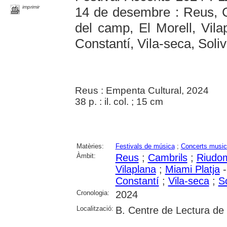
imprimir
14 de desembre : Reus, 
del camp, El Morell, Vilap
Constantí, Vila-seca, Soliv
Reus : Empenta Cultural, 2024
38 p. : il. col. ; 15 cm
Matèries:
Festivals de música
;
Concerts music
Àmbit:
Reus
;
Cambrils
;
Riudo
Vilaplana
;
Miami Platja
-
Constantí
;
Vila-seca
;
So
Cronologia:
2024
Localització:
B. Centre de Lectura de