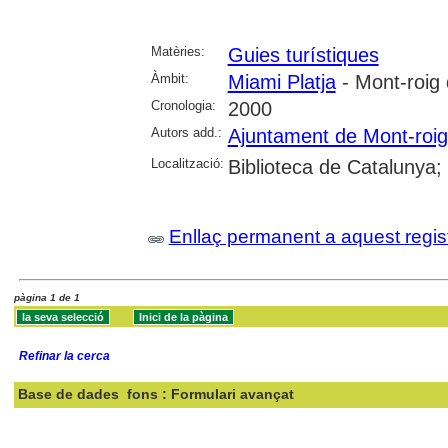
Matèries:
Guies turístiques
Àmbit:
Miami Platja
- Mont-roig
Cronologia:
2000
Autors add.:
Ajuntament de Mont-roi
Localització:
Biblioteca de Catalunya;
Enllaç permanent a aquest regis
pàgina 1 de 1
Refinar la cerca
Base de dades
fons : Formulari avançat
Cercar: