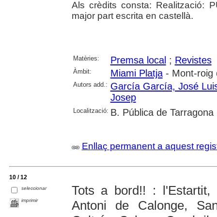
Als crèdits consta: Realització:
major part escrita en castellà.
Matèries:
Premsa local
;
Revistes
Àmbit:
Miami Platja
- Mont-roig
Autors add.:
García García, José Lui
Josep
Localització:
B. Pública de Tarragona
Enllaç permanent a aquest regis
10 / 12
Tots a bord!! : l'Estarti
seleccionar
imprimir
Antoni de Calonge, San