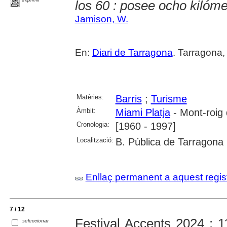
los 60 : posee ocho kilóme
Jamison, W.
En:
Diari de Tarragona
. Tarragona,
Matèries:
Barris
;
Turisme
Àmbit:
Miami Platja
- Mont-roig
Cronologia:
[1960 - 1997]
Localització:
B. Pública de Tarragona
Enllaç permanent a aquest regis
7 / 12
Festival Accents 2024 : 11
seleccionar