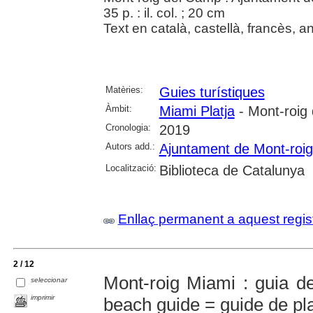
35 p. : il. col. ; 20 cm
Text en català, castellà, francès, a
Matèries:
Guies turístiques
Àmbit:
Miami Platja
- Mont-roig
Cronologia:
2019
Autors add.:
Ajuntament de Mont-roi
Localització:
Biblioteca de Catalunya
Enllaç permanent a aquest regis
2 / 12
Mont-roig Miami : guia d
seleccionar
imprimir
beach guide = guide de pl