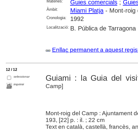
Matèries:
Guies comercials
;
Guies
Àmbit:
Miami Platja
- Mont-roig
Cronologia:
1992
Localització:
B. Pública de Tarragona
Enllaç permanent a aquest regis
12 / 12
Guiami : la Guia del visi
seleccionar
imprimir
Camp]
Mont-roig del Camp : Ajuntament 
193, [22] p. : il. ; 22 cm
Text en català, castellà, francès, a