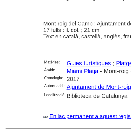
Mont-roig del Camp : Ajuntament d
17 fulls : il. col. ; 21 cm
Text en català, castellà, anglès, fr
Matèries:
Guies turístiques
;
Platg
Àmbit:
Miami Platja
- Mont-roig
Cronologia:
2017
Autors add.:
Ajuntament de Mont-roi
Localització:
Biblioteca de Catalunya
Enllaç permanent a aquest regis