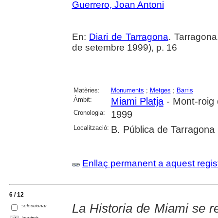
Guerrero, Joan Antoni
En:
Diari de Tarragona
. Tarragon
de setembre 1999), p. 16
Matèries:
Monuments
;
Metges
;
Barris
Àmbit:
Miami Platja
- Mont-roig
Cronologia:
1999
Localització:
B. Pública de Tarragona
Enllaç permanent a aquest regis
6 / 12
La Historia de Miami se r
seleccionar
imprimir