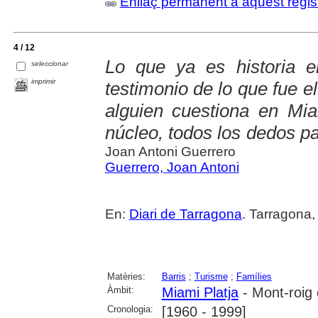
Enllaç permanent a aquest regis
4 / 12
Lo que ya es historia 
seleccionar
imprimir
testimonio de lo que fue el 
alguien cuestiona en Miam
núcleo, todos los dedos pa
Joan Antoni Guerrero
Guerrero, Joan Antoni
En:
Diari de Tarragona
. Tarragona,
Matèries:
Barris
;
Turisme
;
Famílies
Àmbit:
Miami Platja
- Mont-roig
Cronologia:
[1960 - 1999]