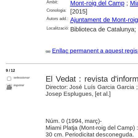
Àmbit:
Mont-roig del Camp
;
Mi
Cronologia:
[2015]
Autors add.:
Ajuntament de Mont-roi
Localització:
Biblioteca de Catalunya;
Enllaç permanent a aquest regis
9 / 12
El Vedat : revista d'infor
seleccionar
imprimir
Director: José Luís Garcia Garcia
Josep Esplugues, [et al.]
Núm. 0 (1994, març)-
Miami Platja (Mont-roig del Camp) : 
30 cm. Periodicitat desconeguda.