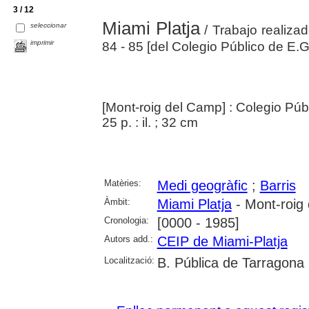
3 / 12
Miami Platja
seleccionar
/ Trabajo realiza
imprimir
84 - 85 [del Colegio Público de E.
[Mont-roig del Camp] : Colegio Púb
25 p. : il. ; 32 cm
Matèries:
Medi geogràfic
;
Barris
Àmbit:
Miami Platja
- Mont-roig
Cronologia:
[0000 - 1985]
Autors add.:
CEIP de Miami-Platja
Localització:
B. Pública de Tarragona