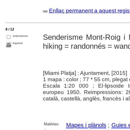
Enllaç permanent a aquest regis
8 / 12
Senderisme Mont-Roig i 
seleccionar
imprimir
hiking = randonnés = wan
[Miami Platja] : Ajuntament, [2015]
1 mapa : color ; 77 * 55 cm, plegat
Escala 1:20 000 ; El·lipsoide 
europeu 1950. Reimpressions: 2
català, castellà, anglès, francès i 
Matèries:
Mapes i plànols
;
Guies e