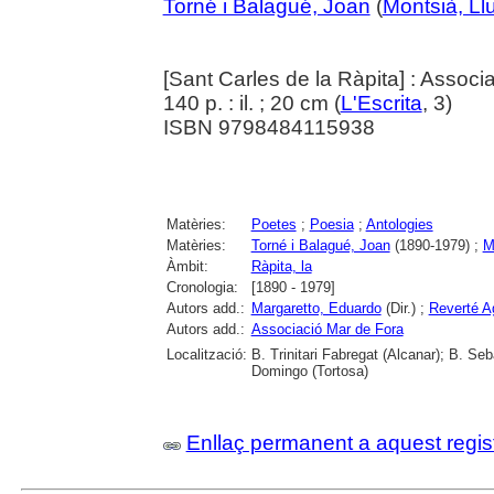
Torné i Balagué, Joan
(
Montsià, Ll
[Sant Carles de la Ràpita] : Assoc
140 p. : il. ; 20 cm (
L'Escrita
, 3)
ISBN 9798484115938
Matèries:
Poetes
;
Poesia
;
Antologies
Matèries:
Torné i Balagué, Joan
(1890-1979) ;
M
Àmbit:
Ràpita, la
Cronologia:
[1890 - 1979]
Autors add.:
Margaretto, Eduardo
(Dir.) ;
Reverté Ag
Autors add.:
Associació Mar de Fora
Localització:
B. Trinitari Fabregat (Alcanar); B. Seb
Domingo (Tortosa)
Enllaç permanent a aquest regis