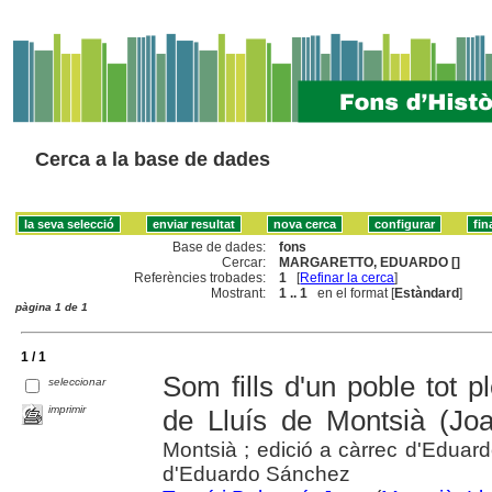
Cerca a la base de dades
Base de dades:
fons
Cercar:
MARGARETTO, EDUARDO []
Referències trobades:
1
[
Refinar la cerca
]
Mostrant:
1 .. 1
en el format [
Estàndard
]
pàgina 1 de 1
1 / 1
Som fills d'un poble tot p
seleccionar
imprimir
de Lluís de Montsià (Jo
Montsià ; edició a càrrec d'Eduard
d'Eduardo Sánchez