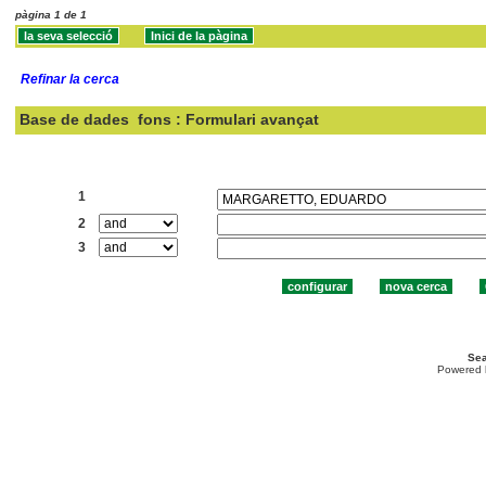
pàgina 1 de 1
Refinar la cerca
Base de dades
fons : Formulari avançat
Cercar:
1
2
3
Sea
Powered