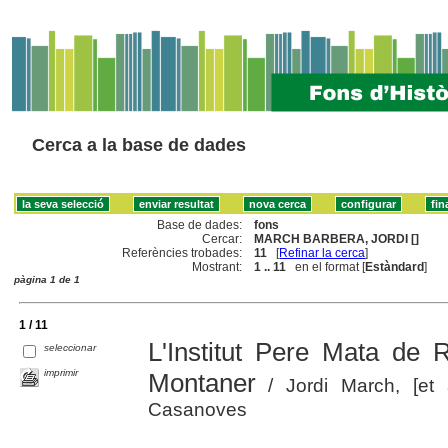
Cerca a la base de dades
Base de dades:
fons
Cercar:
MARCH BARBERA, JORDI []
Referències trobades:
11
[
Refinar la cerca
]
Mostrant:
1 .. 11
en el format [
Estàndard
]
pàgina 1 de 1
1 / 11
L'Institut Pere Mata de
seleccionar
imprimir
Montaner
/ Jordi March, [et 
Casanoves