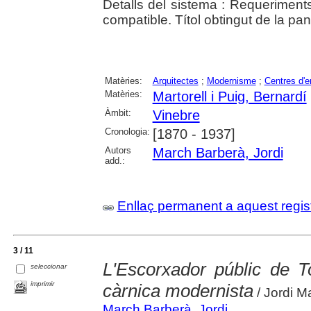
Detalls del sistema : Requeriment
compatible. Títol obtingut de la panta
Matèries:
Arquitectes
;
Modernisme
;
Centres d'
Matèries:
Martorell i Puig, Bernardí
Àmbit:
Vinebre
Cronologia:
[1870 - 1937]
Autors
March Barberà, Jordi
add.:
Enllaç permanent a aquest regis
3 / 11
L'Escorxador públic de T
seleccionar
imprimir
càrnica modernista
/ Jordi M
March Barberà, Jordi