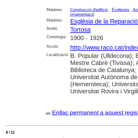
Matèries:
Construcció d'edificis
;
Esglésies
;
Arq
ornamentació
Matèries:
Església de la Reparació
Àmbit:
Tortosa
Cronologia:
1900 - 1926
Accés:
http://www.raco.cat/ind
Localització:
B. Popular (Ulldecona); 
Mestre Cabré (Tivissa); A
Biblioteca de Catalunya;
Universitat Autònoma de
(Hemeroteca); Universit
Universitat Rovira i Virgil
Enllaç permanent a aquest regis
8 / 11