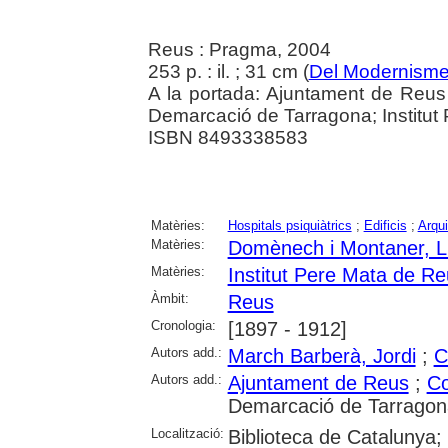
Reus : Pragma, 2004
253 p. : il. ; 31 cm (
Del Modernisme
A la portada: Ajuntament de Reus 
Demarcació de Tarragona; Institut
ISBN 8493338583
Matèries:
Hospitals psiquiàtrics
;
Edificis
;
Arqui
Matèries:
Domènech i Montaner, L
Matèries:
Institut Pere Mata de R
Àmbit:
Reus
Cronologia:
[1897 - 1912]
Autors add.:
March Barberà, Jordi
;
C
Autors add.:
Ajuntament de Reus
;
Co
Demarcació de Tarragon
Localització:
Biblioteca de Catalunya; 