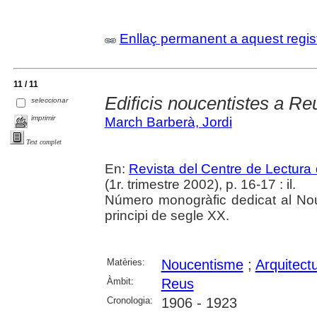
Enllaç permanent a aquest regis
11 / 11
Edificis noucentistes a Re
seleccionar
imprimir
March Barberà, Jordi
Text complet
En:
Revista del Centre de Lectura
(1r. trimestre 2002), p. 16-17 : il.
Número monogràfic dedicat al Nouc
principi de segle XX.
Matèries:
Noucentisme
;
Arquitectu
Àmbit:
Reus
Cronologia:
1906 - 1923