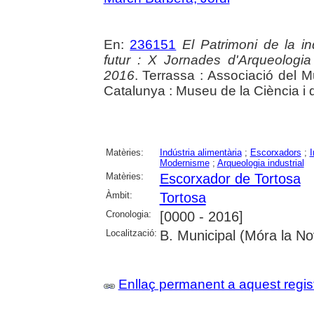
En:
236151
El Patrimoni de la in
futur : X Jornades d'Arqueologia
2016
. Terrassa : Associació del 
Catalunya : Museu de la Ciència i 
Matèries:
Indústria alimentària
;
Escorxadors
;
I
Modernisme
;
Arqueologia industrial
Matèries:
Escorxador de Tortosa
Àmbit:
Tortosa
Cronologia:
[0000 - 2016]
Localització:
B. Municipal (Móra la No
Enllaç permanent a aquest regis