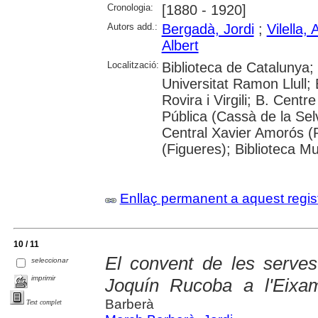
Cronologia:
[1880 - 1920]
Autors add.:
Bergadà, Jordi
;
Vilella, 
Albert
Localització:
Biblioteca de Catalunya;
Universitat Ramon Llull;
Rovira i Virgili; B. Cent
Pública (Cassà de la Sel
Central Xavier Amorós (
(Figueres); Biblioteca M
Enllaç permanent a aquest regis
10 / 11
El convent de les serve
seleccionar
imprimir
Joquín Rucoba a l'Eixa
Barberà
Text complet