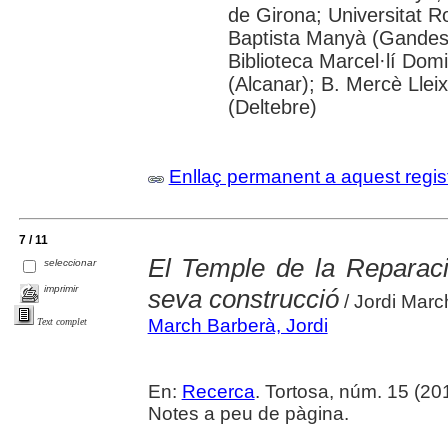
de Girona; Universitat Rov
Baptista Manyà (Gandesa
Biblioteca Marcel·lí Domi
(Alcanar); B. Mercè Llei
(Deltebre)
Enllaç permanent a aquest regis
7 / 11
El Temple de la Reparaci
seleccionar
imprimir
seva construcció
/ Jordi Marc
March Barberà, Jordi
Text complet
En:
Recerca
. Tortosa, núm. 15 (201
Notes a peu de pàgina.