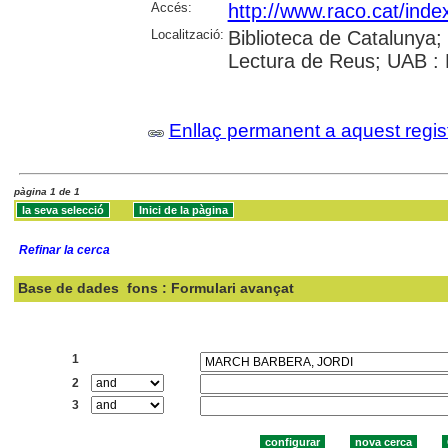
Accés:
http://www.raco.cat/ind
Localització:
Biblioteca de Catalunya;
Lectura de Reus; UAB :
Enllaç permanent a aquest regis
pàgina 1 de 1
Refinar la cerca
Base de dades
fons : Formulari avançat
Cercar:
1
2
3