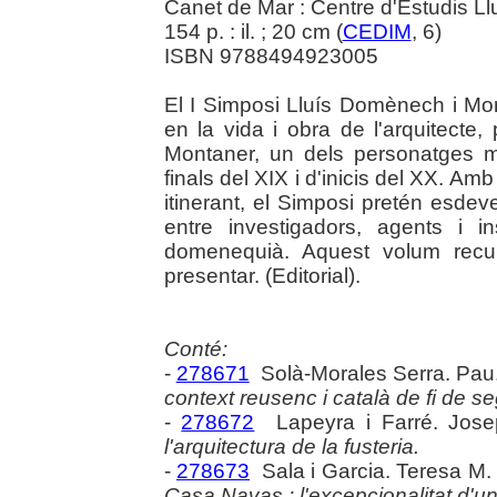
Canet de Mar : Centre d'Estudis L
154 p. : il. ; 20 cm (
CEDIM
, 6)
ISBN 9788494923005
El I Simposi Lluís Domènech i Mon
en la vida i obra de l'arquitecte, 
Montaner, un dels personatges 
finals del XIX i d'inicis del XX. Am
itinerant, el Simposi pretén esde
entre investigadors, agents i in
domenequià. Aquest volum recul
presentar. (Editorial).
Conté:
-
278671
Solà-Morales Serra. Pau
context reusenc i català de fi de se
-
278672
Lapeyra i Farré. Jos
l'arquitectura de la fusteria.
-
278673
Sala i Garcia. Teresa M
Casa Navas : l'excepcionalitat d'un