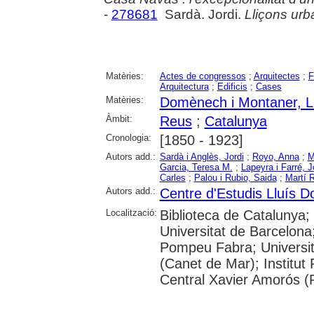
-
278681
Sardà. Jordi.
Lliçons ur
Matèries:
Actes de congressos
;
Arquitectes
;
F
Arquitectura
;
Edificis
;
Cases
Matèries:
Domènech i Montaner, L
Àmbit:
Reus
;
Catalunya
Cronologia:
[1850 - 1923]
Autors add.:
Sardà i Anglès, Jordi
;
Royo, Anna
;
M
Garcia, Teresa M.
;
Lapeyra i Farré, 
Carles
;
Palou i Rubio, Saida
;
Martí 
Autors add.:
Centre d'Estudis Lluís 
Localització:
Biblioteca de Catalunya;
Universitat de Barcelona;
Pompeu Fabra; Universitat
(Canet de Mar); Institut
Central Xavier Amorós (