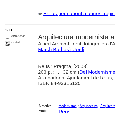
Enllaç permanent a aquest regis
9 / 11
Arquitectura modernista 
seleccionar
imprimir
Albert Arnavat ; amb fotografies d'A
March Barberà, Jordi
Reus : Pragma, [2003]
203 p. : il. ; 32 cm (
Del Modernisme
A la portada: Ajuntament de Reus, 
ISBN 84-93315125
Matèries:
Modernisme
;
Arquitectura
;
Arquitect
Àmbit:
Reus