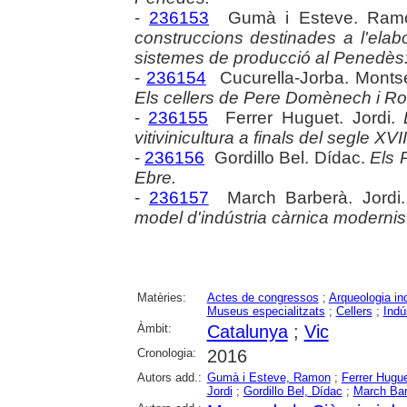
-
236153
Gumà i Esteve. Ram
construccions destinades a l'elabo
sistemes de producció al Penedès: f
-
236154
Cucurella-Jorba. Montse
Els cellers de Pere Domènech i Ro
-
236155
Ferrer Huguet. Jordi.
vitivinicultura a finals del segle XVII
-
236156
Gordillo Bel. Dídac.
Els 
Ebre.
-
236157
March Barberà. Jordi
model d'indústria càrnica modernis
Matèries:
Actes de congressos
;
Arqueologia ind
Museus especialitzats
;
Cellers
;
Indú
Àmbit:
Catalunya
;
Vic
Cronologia:
2016
Autors add.:
Gumà i Esteve, Ramon
;
Ferrer Hugue
Jordi
;
Gordillo Bel, Dídac
;
March Bar