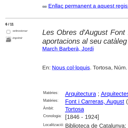
Enllaç permanent a aquest regis
6 / 11
Les Obres d'August Font 
seleccionar
imprimir
aportacions al seu catàleg
March Barberà, Jordi
En:
Nous col·loquis
. Tortosa, Núm.
Matèries:
Arquitectura
;
Arquitecte
Matèries:
Font i Carreras, August
(
Àmbit:
Tortosa
Cronologia:
[1846 - 1924]
Localització:
Biblioteca de Catalunya; 