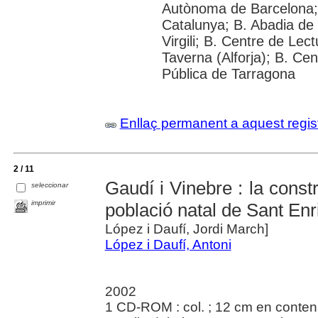
Autònoma de Barcelona; U
Catalunya; B. Abadia de 
Virgili; B. Centre de Le
Taverna (Alforja); B. Ce
Pública de Tarragona
Enllaç permanent a aquest regis
2 / 11
Gaudí i Vinebre : la constr
seleccionar
imprimir
població natal de Sant Enr
López i Daufí, Jordi March]
López i Daufí, Antoni
2002
1 CD-ROM : col. ; 12 cm en conten