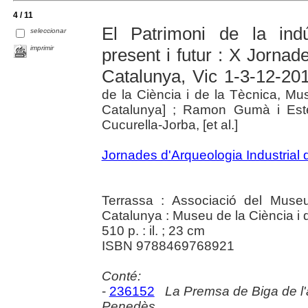
4 / 11
El Patrimoni de la indú
seleccionar
imprimir
present i futur : X Jornad
Catalunya, Vic 1-3-12-20
de la Ciència i de la Tècnica, Mu
Catalunya] ; Ramon Gumà i Este
Cucurella-Jorba, [et al.]
Jornades d'Arqueologia Industrial
Terrassa : Associació del Muse
Catalunya : Museu de la Ciència i 
510 p. : il. ; 23 cm
ISBN 9788469768921
Conté:
-
236152
La Premsa de Biga de l'
Penedès.