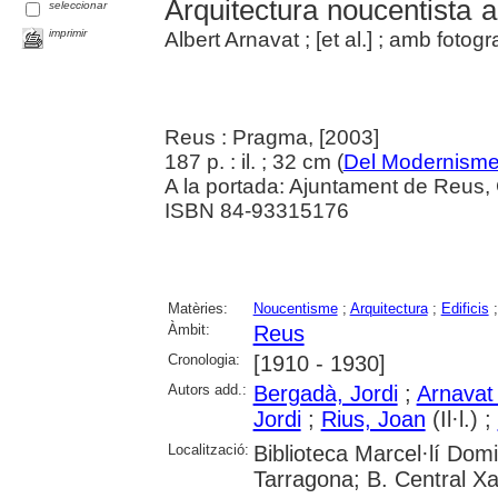
Arquitectura noucentista 
seleccionar
imprimir
Albert Arnavat ; [et al.] ; amb fotog
Reus : Pragma, [2003]
187 p. : il. ; 32 cm (
Del Modernisme
A la portada: Ajuntament de Reus, 
ISBN 84-93315176
Matèries:
Noucentisme
;
Arquitectura
;
Edificis
Àmbit:
Reus
Cronologia:
[1910 - 1930]
Autors add.:
Bergadà, Jordi
;
Arnavat 
Jordi
;
Rius, Joan
(Il·l.) ;
Localització:
Biblioteca Marcel·lí Dom
Tarragona; B. Central X