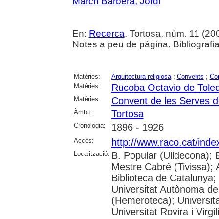
March Barberà, Jordi
En:
Recerca
. Tortosa, núm. 11 (2007
Notes a peu de pàgina. Bibliografia
Matèries:
Arquitectura religiosa
;
Convents
;
Con
Matèries:
Rucoba Octavio de Tole
Matèries:
Convent de les Serves d
Àmbit:
Tortosa
Cronologia:
1896 - 1926
Accés:
http://www.raco.cat/ind
Localització:
B. Popular (Ulldecona); 
Mestre Cabré (Tivissa); A
Biblioteca de Catalunya;
Universitat Autònoma de
(Hemeroteca); Universit
Universitat Rovira i Virgil