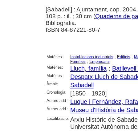
[Sabadell] : Ajuntament, cop. 2004
108 p. : il. ; 30 cm (
Quaderns de pa
Bibliografia.
ISBN 84-87221-80-7
Matèries:
Instal·lacions industrials
;
Edificis
;
M
Famílies
;
Empresaris
Matèries:
Lluch, família
;
Batllevell
Matèries:
Despatx Lluch de Sabade
Àmbit:
Sabadell
Cronologia:
[1850 - 1920]
Autors add.:
Luque i Fernández, Rafa
Autors add.:
Museu d'Història de Sab
Localització:
Arxiu Històric de Sabadel
Universitat Autònoma de