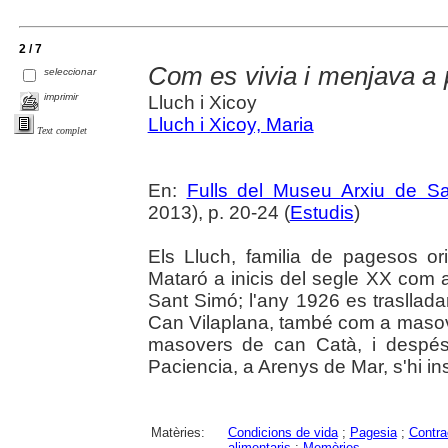
2 / 7
Com es vivia i menjava a
seleccionar
imprimir
Lluch i Xicoy
Lluch i Xicoy, Maria
Text complet
En:
Fulls del Museu Arxiu de S
2013), p. 20-24 (
Estudis
)
Els Lluch, familia de pagesos ori
Mataró a inicis del segle XX com 
Sant Simó; l'any 1926 es trasllad
Can Vilaplana, també com a masov
masovers de can Catà, i despés
Paciencia, a Arenys de Mar, s'hi ins
Matèries:
Condicions de vida
;
Pagesia
;
Contra
alimentaris
;
Memòries