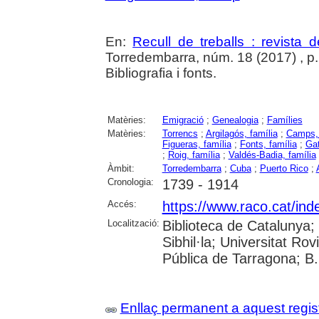
En:
Recull de treballs : revista 
Torredembarra, núm. 18 (2017) , p. 3
Bibliografia i fonts.
Matèries:
Emigració
;
Genealogia
;
Famílies
Matèries:
Torrencs
;
Argilagós, família
;
Camps, 
Figueras, família
;
Fonts, família
;
Gat
;
Roig, família
;
Valdés-Badia, família
Àmbit:
Torredembarra
;
Cuba
;
Puerto Rico
;
Cronologia:
1739 - 1914
Accés:
https://www.raco.cat/ind
Localització:
Biblioteca de Catalunya
Sibhil·la; Universitat Rov
Pública de Tarragona; B
Enllaç permanent a aquest regis