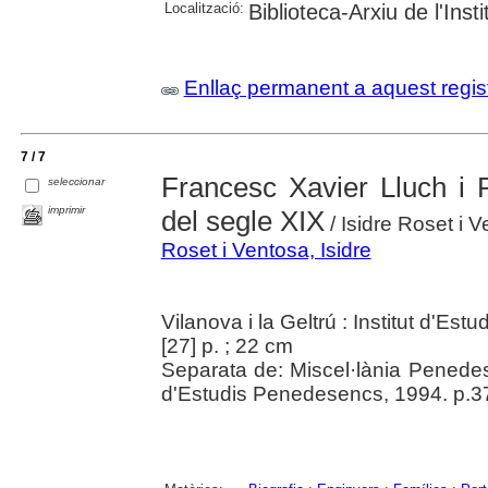
Localització:
Biblioteca-Arxiu de l'Ins
Enllaç permanent a aquest regis
7 / 7
Francesc Xavier Lluch i 
seleccionar
imprimir
del segle XIX
/ Isidre Roset i V
Roset i Ventosa, Isidre
Vilanova i la Geltrú : Institut d'E
[27] p. ; 22 cm
Separata de: Miscel·lània Penedese
d'Estudis Penedesencs, 1994. p.37