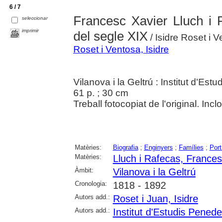
6 / 7
Francesc Xavier Lluch i 
seleccionar
imprimir
del segle XIX
/ Isidre Roset i V
Roset i Ventosa, Isidre
Vilanova i la Geltrú : Institut d'E
61 p. ; 30 cm
Treball fotocopiat de l'original. Incl
Matèries:
Biografia
;
Enginyers
;
Famílies
;
Port
Matèries:
Lluch i Rafecas, Frances
Àmbit:
Vilanova i la Geltrú
Cronologia:
1818 - 1892
Autors add.:
Roset i Juan, Isidre
Autors add.:
Institut d'Estudis Pened