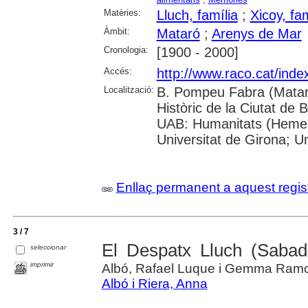
Matèries:
Lluch, família
;
Xicoy, fam
Àmbit:
Mataró
;
Arenys de Mar
Cronologia:
[1900 - 2000]
Accés:
http://www.raco.cat/ind
Localització:
B. Pompeu Fabra (Mataró
Històric de la Ciutat de 
UAB: Humanitats (Hemero
Universitat de Girona; 
Enllaç permanent a aquest regis
3 / 7
El Despatx Lluch (Sabade
seleccionar
imprimir
Albó, Rafael Luque i Gemma Ram
Albó i Riera, Anna