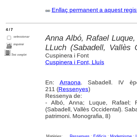
Enllaç permanent a aquest regis
4 / 7
Anna Albó, Rafael Luqu
seleccionar
imprimir
LLuch (Sabadell, Vallès 
Cuspinera i Font
Text complet
Cuspinera i Font, Lluís
En:
Arraona
. Sabadell. IV è
211 (
Ressenyes
)
Ressenya de:
- Albó, Anna; Luque, Rafael;
(Sabadell, Vallès Occidental). Sa
patrimoni. Monografia, 8)
Matèries:
Ressenyes
;
Edificis
;
Modernisme
;
I