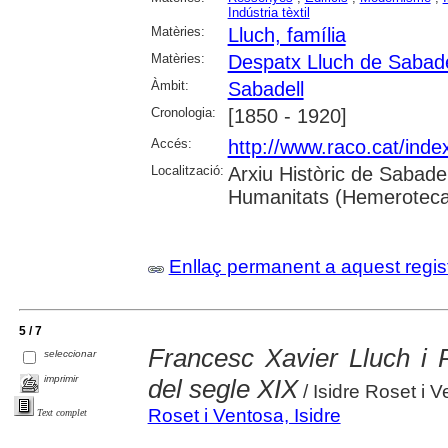
Indústria tèxtil
Matèries:
Lluch, família
Matèries:
Despatx Lluch de Sabade
Àmbit:
Sabadell
Cronologia:
[1850 - 1920]
Accés:
http://www.raco.cat/ind
Localització:
Arxiu Històric de Sabade
Humanitats (Hemeroteca
Enllaç permanent a aquest regis
5 / 7
Francesc Xavier Lluch i 
seleccionar
imprimir
del segle XIX
/ Isidre Roset i V
Roset i Ventosa, Isidre
Text complet