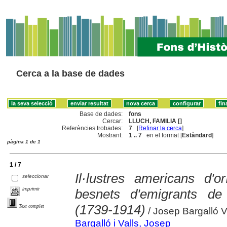
Cerca a la base de dades
Base de dades:
fons
Cercar:
LLUCH, FAMILIA []
Referències trobades:
7
[
Refinar la cerca
]
Mostrant:
1 .. 7
en el format [
Estàndard
]
pàgina 1 de 1
1 / 7
Il·lustres americans d'or
seleccionar
imprimir
besnets d'emigrants d
(1739-1914)
Text complet
/ Josep Bargalló V
Bargalló i Valls, Josep