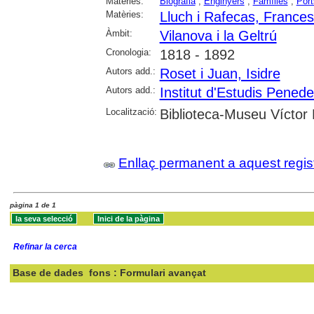
Matèries:
Biografia
;
Enginyers
;
Famílies
;
Port
Matèries:
Lluch i Rafecas, Frances
Àmbit:
Vilanova i la Geltrú
Cronologia:
1818 - 1892
Autors add.:
Roset i Juan, Isidre
Autors add.:
Institut d'Estudis Pened
Localització:
Biblioteca-Museu Víctor B
Enllaç permanent a aquest regis
pàgina 1 de 1
Refinar la cerca
Base de dades
fons : Formulari avançat
Cercar: