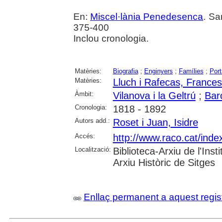
En:
Miscel·lània Penedesenca
. Sa
375-400
Inclou cronologia.
Matèries:
Biografia
;
Enginyers
;
Famílies
;
Port
Matèries:
Lluch i Rafecas, Frances
Àmbit:
Vilanova i la Geltrú
;
Bar
Cronologia:
1818 - 1892
Autors add.:
Roset i Juan, Isidre
Accés:
http://www.raco.cat/ind
Localització:
Biblioteca-Arxiu de l'In
Arxiu Històric de Sitges
Enllaç permanent a aquest regis