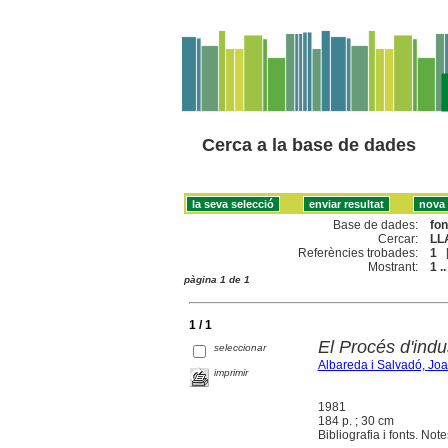
Cerca a la base de dades
Base de dades:
fo
Cercar:
LL
Referències trobades:
1
Mostrant:
1 ..
pàgina 1 de 1
1 / 1
El Procés d'indu
seleccionar
Albareda i Salvadó, Jo
imprimir
1981
184 p. ; 30 cm
Bibliografia i fonts. Not