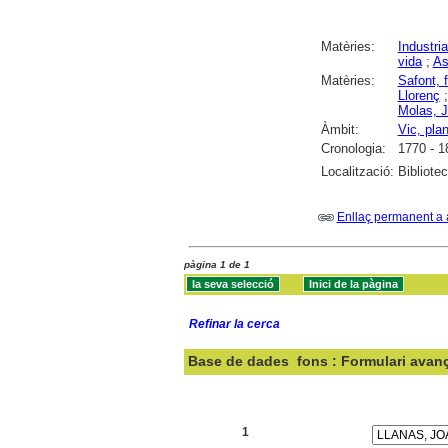
Matèries:
Industria
vida
;
As
Matèries:
Safont, 
Llorenç
Molas, 
Àmbit:
Vic, pla
Cronologia:
1770 - 1
Localització:
Bibliote
Enllaç permanent a 
pàgina 1 de 1
Refinar la cerca
Base de dades
fons : Formulari avan
Cercar:
1