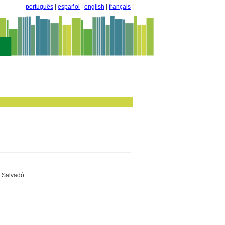
português
|
español
|
english
|
français
|
i Salvadó