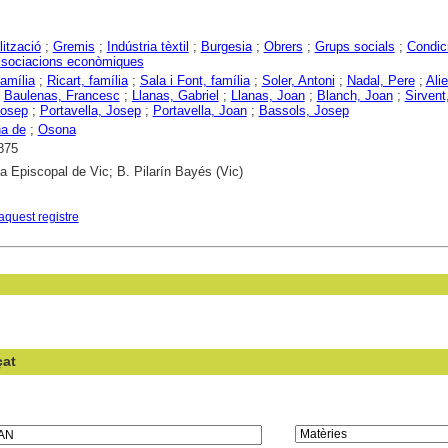
lització
;
Gremis
;
Indústria tèxtil
;
Burgesia
;
Obrers
;
Grups socials
;
Condic
sociacions econòmiques
família
;
Ricart, família
;
Sala i Font, família
;
Soler, Antoni
;
Nadal, Pere
;
Alie
;
Baulenas, Francesc
;
Llanas, Gabriel
;
Llanas, Joan
;
Blanch, Joan
;
Sirvent
Josep
;
Portavella, Josep
;
Portavella, Joan
;
Bassols, Josep
na de
;
Osona
875
ca Episcopal de Vic; B. Pilarín Bayés (Vic)
aquest registre
çat
en el camp: