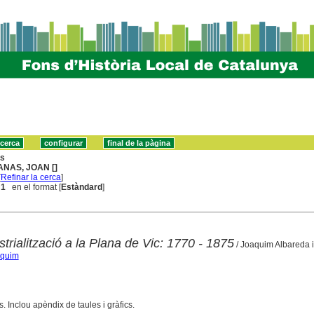
ns
ANAS, JOAN []
[
Refinar la cerca
]
 1
en el format [
Estàndard
]
strialització a la Plana de Vic: 1770 - 1875
/ Joaquim Albareda 
aquim
es. Inclou apèndix de taules i gràfics.