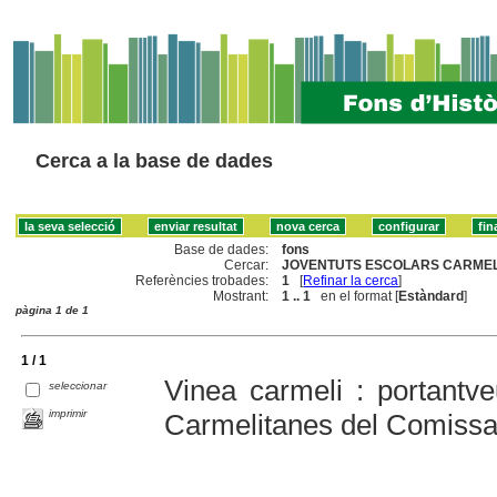
Cerca a la base de dades
Base de dades:
fons
Cercar:
JOVENTUTS ESCOLARS CARMELI
Referències trobades:
1
[
Refinar la cerca
]
Mostrant:
1 .. 1
en el format [
Estàndard
]
pàgina 1 de 1
1 / 1
Vinea carmeli : portantv
seleccionar
imprimir
Carmelitanes del Comissa