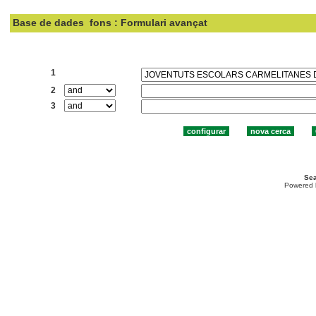
Base de dades
fons : Formulari avançat
Cercar:
1
2
3
Sea
Powered