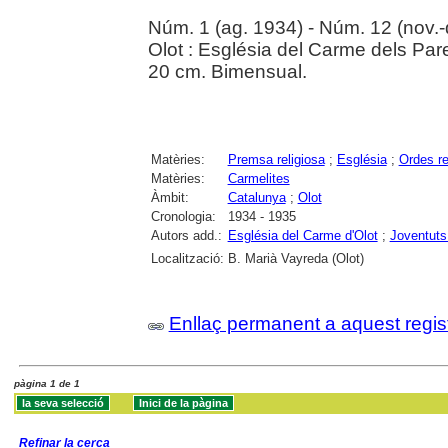
Núm. 1 (ag. 1934) - Núm. 12 (nov.
Olot : Església del Carme dels Pa
20 cm. Bimensual.
Matèries:
Premsa religiosa
;
Església
;
Ordes re
Matèries:
Carmelites
Àmbit:
Catalunya
;
Olot
Cronologia:
1934 - 1935
Autors add.:
Església del Carme d'Olot
;
Joventuts
Localització:
B. Marià Vayreda (Olot)
Enllaç permanent a aquest regis
pàgina 1 de 1
Refinar la cerca