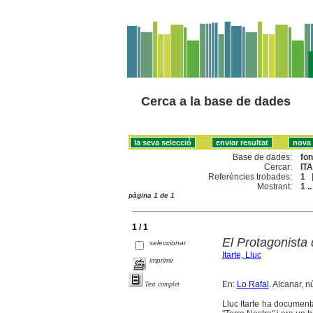
Cerca a la base de dades
Base de dades:
fo
Cercar:
IT
Referències trobades:
1
Mostrant:
1 ..
pàgina 1 de 1
1 / 1
El Protagonista 
seleccionar
Itarte, Lluc
imprimir
En:
Lo Rafal
. Alcanar, n
Text complet
Lluc Itarte ha documenta