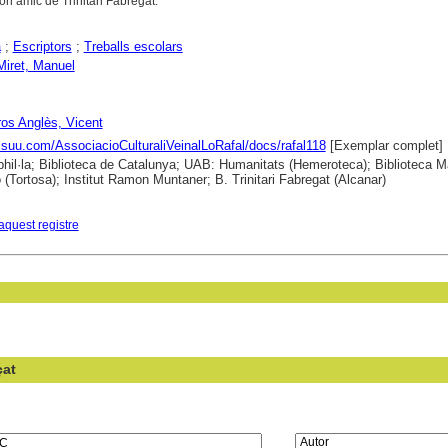
bon amic de Trinitari Fabregat.
a
;
Escriptors
;
Treballs escolars
 Miret, Manuel
os Anglès, Vicent
issuu.com/AssociacioCulturaliVeinalLoRafal/docs/rafal118
[Exemplar complet]
hil·la; Biblioteca de Catalunya; UAB: Humanitats (Hemeroteca); Biblioteca Ma
(Tortosa); Institut Ramon Muntaner; B. Trinitari Fabregat (Alcanar)
aquest registre
çat
en el camp: