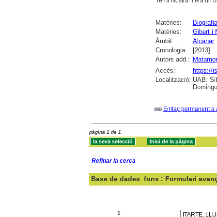
"Terra Nostra" i era un 
Matèries:
Biografi
Matèries:
Gibert i
Àmbit:
Alcanar
Cronologia:
[2013]
Autors add.:
Matamor
Accés:
https://
Localització:
UAB: Sib
Domingo 
Enllaç permanent a 
pàgina 1 de 1
Refinar la cerca
Base de dades
fons : Formulari avan
Cercar:
1