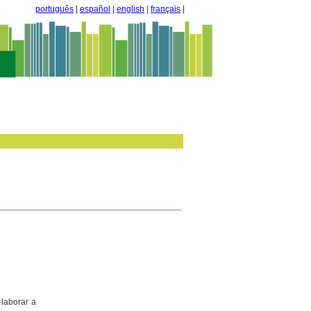
português
|
español
|
english
|
français
|
·laborar a