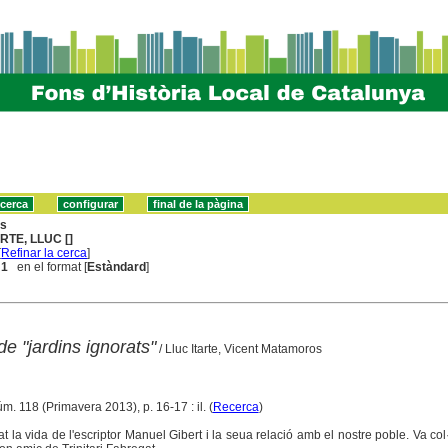
ns
ARTE, LLUC []
[
Refinar la cerca
]
 1
en el format [
Estàndard
]
de "jardins ignorats"
/ Lluc Itarte, Vicent Matamoros
úm. 118 (Primavera 2013), p. 16-17 : il. (
Recerca
)
t la vida de l'escriptor Manuel Gibert i la seua relació amb el nostre poble. Va col