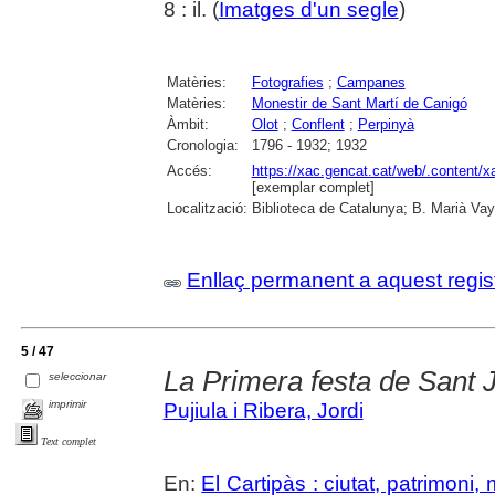
8 : il. (
Imatges d'un segle
)
Matèries:
Fotografies
;
Campanes
Matèries:
Monestir de Sant Martí de Canigó
Àmbit:
Olot
;
Conflent
;
Perpinyà
Cronologia:
1796 - 1932; 1932
Accés:
https://xac.gencat.cat/web/.content/
[exemplar complet]
Localització:
Biblioteca de Catalunya; B. Marià Vay
Enllaç permanent a aquest regis
5 / 47
La Primera festa de Sant J
seleccionar
imprimir
Pujiula i Ribera, Jordi
Text complet
En:
El Cartipàs : ciutat, patrimoni