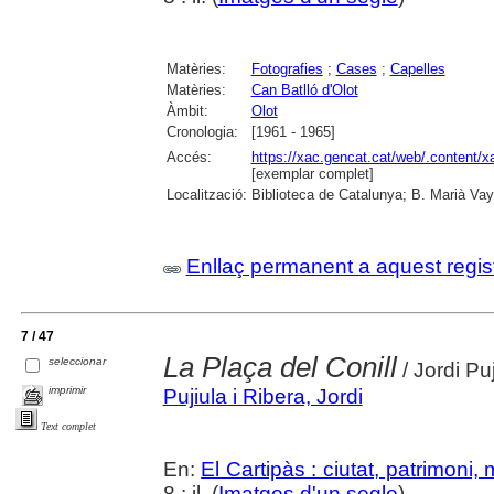
Matèries:
Fotografies
;
Cases
;
Capelles
Matèries:
Can Batlló d'Olot
Àmbit:
Olot
Cronologia:
[1961 - 1965]
Accés:
https://xac.gencat.cat/web/.content/
[exemplar complet]
Localització:
Biblioteca de Catalunya; B. Marià Vay
Enllaç permanent a aquest regis
7 / 47
La Plaça del Conill
seleccionar
/ Jordi Puj
imprimir
Pujiula i Ribera, Jordi
Text complet
En:
El Cartipàs : ciutat, patrimoni,
8 : il. (
Imatges d'un segle
)