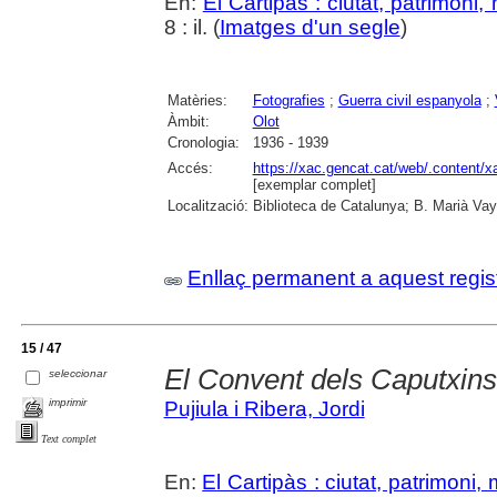
En:
El Cartipàs : ciutat, patrimoni
8 : il. (
Imatges d'un segle
)
Matèries:
Fotografies
;
Guerra civil espanyola
;
Àmbit:
Olot
Cronologia:
1936 - 1939
Accés:
https://xac.gencat.cat/web/.content/
[exemplar complet]
Localització:
Biblioteca de Catalunya; B. Marià Vay
Enllaç permanent a aquest regis
15 / 47
El Convent dels Caputxins
seleccionar
imprimir
Pujiula i Ribera, Jordi
Text complet
En:
El Cartipàs : ciutat, patrimoni