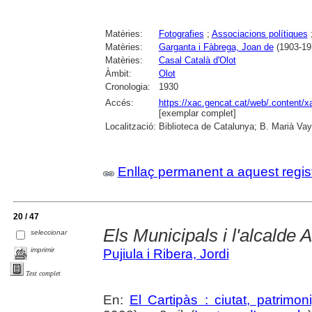
Matèries:
Fotografies
;
Associacions polítiques
Matèries:
Garganta i Fàbrega, Joan de
(1903-19
Matèries:
Casal Català d'Olot
Àmbit:
Olot
Cronologia:
1930
Accés:
https://xac.gencat.cat/web/.content/
[exemplar complet]
Localització:
Biblioteca de Catalunya; B. Marià Vay
Enllaç permanent a aquest regis
20 / 47
Els Municipals i l'alcalde
seleccionar
imprimir
Pujiula i Ribera, Jordi
Text complet
En:
El Cartipàs : ciutat, patrimo