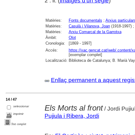
2 : il. (
Imatges d'un segle
)
Matèries:
Fonts documentals
;
Arxius particular
Matèries:
Casulà i Vilanova, Joan
(1918-1997) 
Matèries:
Arxiu Comarcal de la Garrotxa
Àmbit:
Olot
Cronologia:
[1869 - 1997]
Accés:
https://xac.gencat.cat/web/.content/
[exemplar complet]
Localització:
Biblioteca de Catalunya; B. Marià Vay
Enllaç permanent a aquest regis
14 / 47
Els Morts al front
seleccionar
/ Jordi Pujiu
imprimir
Pujiula i Ribera, Jordi
Text complet