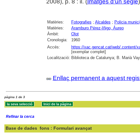
2008), p. 8 : il. (
Imatges d'un segle
Matèries:
Fotografies
;
Alcaldes
;
Policia munici
Matèries:
Aramburo Pérez-Iñigo, Áureo
Àmbit:
Olot
Cronologia:
1960
Accés:
https://xac.gencat.cat/web/.content/
[exemplar complet]
Localització:
Biblioteca de Catalunya; B. Marià Vay
Enllaç permanent a aquest regis
pàgina 1 de 3
Refinar la cerca
Base de dades
fons : Formulari avançat