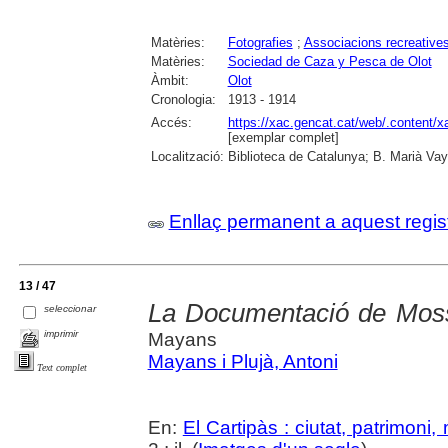
Matèries:
Fotografies
;
Associacions recreative
Matèries:
Sociedad de Caza y Pesca de Olot
Àmbit:
Olot
Cronologia:
1913 - 1914
Accés:
https://xac.gencat.cat/web/.content/
[exemplar complet]
Localització:
Biblioteca de Catalunya; B. Marià Vay
Enllaç permanent a aquest regis
13 / 47
La Documentació de Mos
seleccionar
imprimir
Mayans
Mayans i Plujà, Antoni
Text complet
En:
El Cartipàs : ciutat, patrimoni