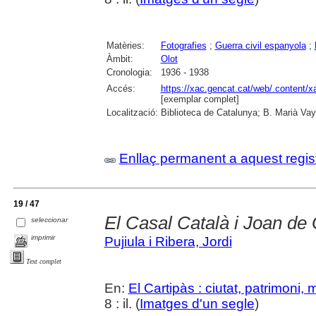
Matèries:
Fotografies
;
Guerra civil espanyola
;
Àmbit:
Olot
Cronologia:
1936 - 1938
Accés:
https://xac.gencat.cat/web/.content/
[exemplar complet]
Localització:
Biblioteca de Catalunya; B. Marià Vay
Enllaç permanent a aquest regis
19 / 47
El Casal Català i Joan de
seleccionar
imprimir
Pujiula i Ribera, Jordi
Text complet
En:
El Cartipàs : ciutat, patrimoni,
8 : il. (
Imatges d'un segle
)