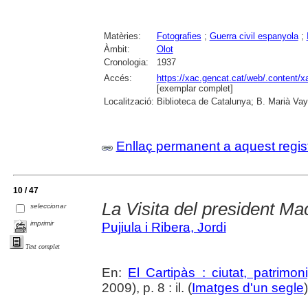
Matèries:
Fotografies
;
Guerra civil espanyola
;
Àmbit:
Olot
Cronologia:
1937
Accés:
https://xac.gencat.cat/web/.content/
[exemplar complet]
Localització:
Biblioteca de Catalunya; B. Marià Vay
Enllaç permanent a aquest regis
10 / 47
La Visita del president Ma
seleccionar
imprimir
Pujiula i Ribera, Jordi
Text complet
En:
El Cartipàs : ciutat, patrimo
2009), p. 8 : il. (
Imatges d'un segle