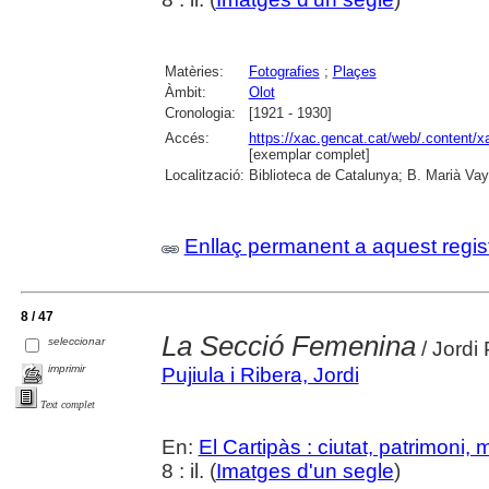
Matèries:
Fotografies
;
Plaçes
Àmbit:
Olot
Cronologia:
[1921 - 1930]
Accés:
https://xac.gencat.cat/web/.content/
[exemplar complet]
Localització:
Biblioteca de Catalunya; B. Marià Vay
Enllaç permanent a aquest regis
8 / 47
La Secció Femenina
seleccionar
/ Jordi 
imprimir
Pujiula i Ribera, Jordi
Text complet
En:
El Cartipàs : ciutat, patrimoni,
8 : il. (
Imatges d'un segle
)