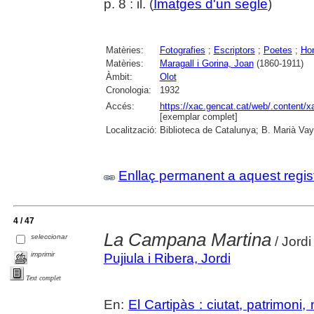
p. 8 : il. (
Imatges d'un segle
)
Matèries:
Fotografies
;
Escriptors
;
Poetes
;
Ho
Matèries:
Maragall i Gorina, Joan
(1860-1911)
Àmbit:
Olot
Cronologia:
1932
Accés:
https://xac.gencat.cat/web/.content/
[exemplar complet]
Localització:
Biblioteca de Catalunya; B. Marià Vay
Enllaç permanent a aquest regis
4 / 47
La Campana Martina
seleccionar
/ Jordi
imprimir
Pujiula i Ribera, Jordi
Text complet
En:
El Cartipàs : ciutat, patrimoni