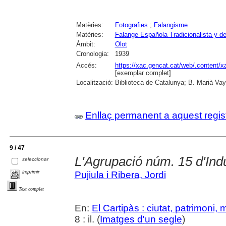
Matèries:
Fotografies
;
Falangisme
Matèries:
Falange Española Tradicionalista y 
Àmbit:
Olot
Cronologia:
1939
Accés:
https://xac.gencat.cat/web/.content/
[exemplar complet]
Localització:
Biblioteca de Catalunya; B. Marià Vay
Enllaç permanent a aquest regis
9 / 47
L'Agrupació núm. 15 d'Ind
seleccionar
imprimir
Pujiula i Ribera, Jordi
Text complet
En:
El Cartipàs : ciutat, patrimoni,
8 : il. (
Imatges d'un segle
)