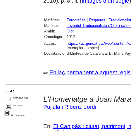
2010), p. 8 : il. (
Imatges d'un segle
Matèries:
Fotografies
;
Requetès
;
Tradicionali
Matèries:
Joventut Tradicionalista d'Olot i sa c
Àmbit:
Olot
Cronologia:
1912
Accés:
https://xac.gencat.cat/web/.content/
[exemplar complet]
Localització:
Biblioteca de Catalunya; B. Marià Vay
Enllaç permanent a aquest regis
3 / 47
L'Homenatge a Joan Mara
seleccionar
imprimir
Pujiula i Ribera, Jordi
Text complet
En:
El Cartipàs : ciutat, patrimoni,