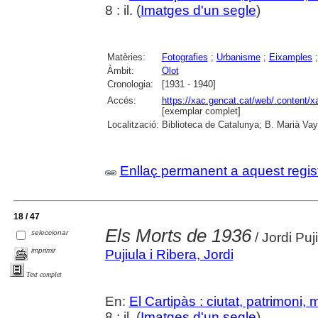
8 : il. (
Imatges d'un segle
)
Matèries:
Fotografies
;
Urbanisme
;
Eixamples
Àmbit:
Olot
Cronologia:
[1931 - 1940]
Accés:
https://xac.gencat.cat/web/.content/
[exemplar complet]
Localització:
Biblioteca de Catalunya; B. Marià Vay
Enllaç permanent a aquest regis
18 / 47
Els Morts de 1936
seleccionar
/ Jordi Puj
imprimir
Pujiula i Ribera, Jordi
Text complet
En:
El Cartipàs : ciutat, patrimoni,
8 : il. (
Imatges d'un segle
)