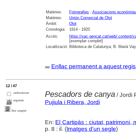
Matèries:
Fotografies
;
Associacions econòmiq
Matèries:
Unión Comercial de Olot
Àmbit:
Olot
Cronologia:
1914 - 1920
Accés:
https://xac.gencat.cat/web/.content/
[exemplar complet]
Localització:
Biblioteca de Catalunya; B. Marià Vay
Enllaç permanent a aquest regis
12 / 47
Pescadors de canya
seleccionar
/ Jordi 
imprimir
Pujiula i Ribera, Jordi
Text complet
En:
El Cartipàs : ciutat, patrimoni,
p. 8 : il. (
Imatges d'un segle
)