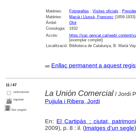
Matèries:
Fotografies
;
Visites oficials
;
Presiden
Matèries:
Macià i Llussà, Francesc
(1859-1933)
Àmbit:
Olot
Cronologia:
1932
Accés:
https://xac.gencat.cat/web/.content/
[exemplar complet]
Localització:
Biblioteca de Catalunya; B. Marià Vay
Enllaç permanent a aquest regis
11 / 47
La Unión Comercial
seleccionar
/ Jordi P
imprimir
Pujiula i Ribera, Jordi
Text complet
En:
El Cartipàs : ciutat, patrimo
2009), p. 8 : il. (
Imatges d'un segle