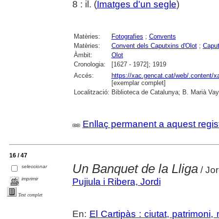
8 : il. (
Imatges d'un segle
)
Matèries:
Fotografies
;
Convents
Matèries:
Convent dels Caputxins d'Olot
;
Caput
Àmbit:
Olot
Cronologia:
[1627 - 1972]; 1919
Accés:
https://xac.gencat.cat/web/.content/
[exemplar complet]
Localització:
Biblioteca de Catalunya; B. Marià Vay
Enllaç permanent a aquest regis
16 / 47
Un Banquet de la Lliga
seleccionar
/ Jor
imprimir
Pujiula i Ribera, Jordi
Text complet
En:
El Cartipàs : ciutat, patrimoni