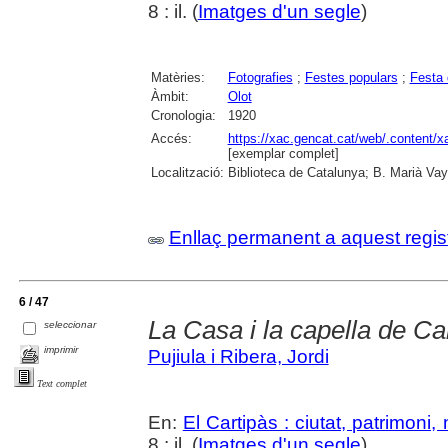
8 : il. (
Imatges d'un segle
)
Matèries:
Fotografies
;
Festes populars
;
Festa 
Àmbit:
Olot
Cronologia:
1920
Accés:
https://xac.gencat.cat/web/.content/
[exemplar complet]
Localització:
Biblioteca de Catalunya; B. Marià Vay
Enllaç permanent a aquest regis
6 / 47
La Casa i la capella de Ca
seleccionar
imprimir
Pujiula i Ribera, Jordi
Text complet
En:
El Cartipàs : ciutat, patrimoni
8 : il. (
Imatges d'un segle
)