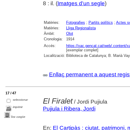
8 : il. (
Imatges d'un segle
)
Matèries:
Fotografies
;
Partits polítics
;
Actes so
Matèries:
Lliga Regionalista
Àmbit:
Olot
Cronologia:
1914
Accés:
https://xac.gencat.cat/web/.content/
[exemplar complet]
Localització:
Biblioteca de Catalunya; B. Marià Vay
Enllaç permanent a aquest regis
17 / 47
El Firalet
seleccionar
/ Jordi Pujiula
imprimir
Pujiula i Ribera, Jordi
Text complet
En:
El Cartipàs : ciutat, patrimoni,