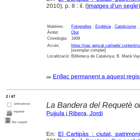
2010), p. 8 : il. (
Imatges d'un segle
Matèries:
Fotografies
;
Església
;
Catolicisme
;
Àmbit:
Olot
Cronologia:
1908
Accés:
https://xac.gencat.cat/web/.content/
[exemplar complet]
Localització:
Biblioteca de Catalunya; B. Marià Vay
Enllaç permanent a aquest regis
2 / 47
La Bandera del Requetè ol
seleccionar
imprimir
Pujiula i Ribera, Jordi
Text complet
En:
El Cartipàs : ciutat, patrimo