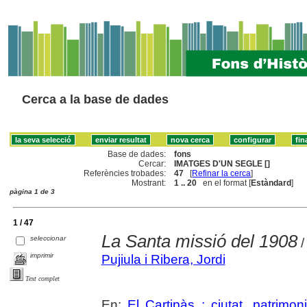
Cerca a la base de dades
Base de dades:
fons
Cercar:
IMATGES D'UN SEGLE []
Referències trobades:
47
[
Refinar la cerca
]
Mostrant:
1 .. 20
en el format [
Estàndard
]
pàgina 1 de 3
1 / 47
La Santa missió del 1908
seleccionar
/
imprimir
Pujiula i Ribera, Jordi
Text complet
En:
El Cartipàs : ciutat, patrimo