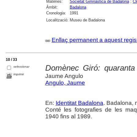
Matèries:
Societat Gimnàstica de Badalona
;
Cl
Àmbit:
Badalona
Cronologia:
1991
Localització:
Museu de Badalona
Enllaç permanent a aquest regis
10 / 33
Domènec Giró: quaranta 
seleccionar
imprimir
Jaume Angulo
Angulo, Jaume
En:
Identitat Badalona
. Badalona, 
Conté les fotografies de les maq
1940 fins al 1989.