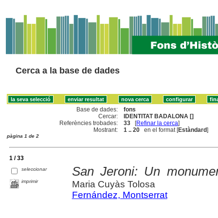
Cerca a la base de dades
Base de dades:
fons
Cercar:
IDENTITAT BADALONA []
Referències trobades:
33
[
Refinar la cerca
]
Mostrant:
1 .. 20
en el format [
Estàndard
]
pàgina 1 de 2
1 / 33
San Jeroni: Un monument
seleccionar
imprimir
Maria Cuyàs Tolosa
Fernández, Montserrat