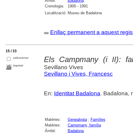
Àmbit:
Badalona
Cronologia:
1900 - 1991
Localització:
Museu de Badalona
Enllaç permanent a aquest regis
15 / 33
Els Campmany (i II): fa
seleccionar
imprimir
Sevillano Vives
Sevillano i Vives, Francesc
En:
Identitat Badalona
. Badalona, 
Matèries:
Genealogia
;
Famílies
Matèries:
Campmany, família
Àmbit:
Badalona