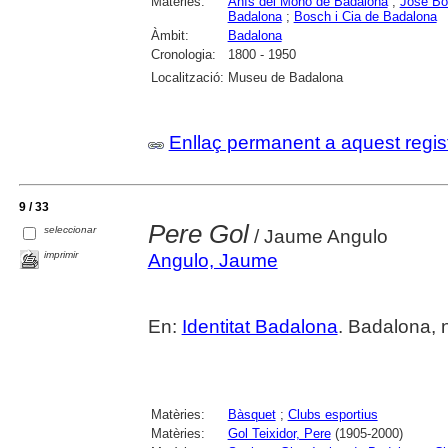
Matèries:
Anís del Mono de Badalona
;
José Bo
Badalona
;
Bosch i Cia de Badalona
Àmbit:
Badalona
Cronologia:
1800 - 1950
Localització:
Museu de Badalona
Enllaç permanent a aquest regis
9 / 33
Pere Gol
seleccionar
/ Jaume Angulo
imprimir
Angulo, Jaume
En:
Identitat Badalona
. Badalona, 
Matèries:
Bàsquet
;
Clubs esportius
Matèries:
Gol Teixidor, Pere
(1905-2000)