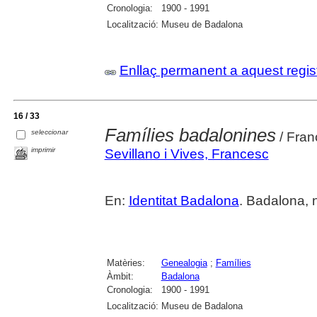
Cronologia:
1900 - 1991
Localització:
Museu de Badalona
Enllaç permanent a aquest regis
16 / 33
Famílies badalonines
seleccionar
/ Fran
imprimir
Sevillano i Vives, Francesc
En:
Identitat Badalona
. Badalona, 
Matèries:
Genealogia
;
Famílies
Àmbit:
Badalona
Cronologia:
1900 - 1991
Localització:
Museu de Badalona