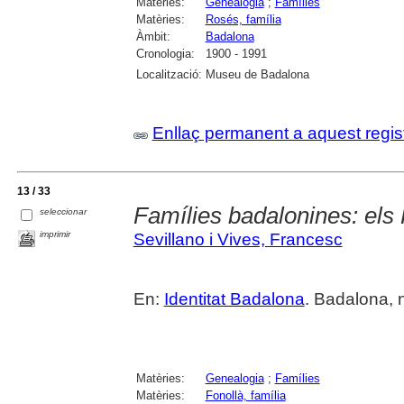
Matèries:
Genealogia
;
Famílies
Matèries:
Rosés, família
Àmbit:
Badalona
Cronologia:
1900 - 1991
Localització:
Museu de Badalona
Enllaç permanent a aquest regis
13 / 33
Famílies badalonines: els 
seleccionar
imprimir
Sevillano i Vives, Francesc
En:
Identitat Badalona
. Badalona, 
Matèries:
Genealogia
;
Famílies
Matèries:
Fonollà, família