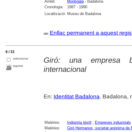
Àmbit:
Montigalà
- Badalona
Cronologia:
1987 - 1990
Localització:
Museu de Badalona
Enllaç permanent a aquest regis
6 / 33
Giró: una empresa ba
seleccionar
imprimir
internacional
En:
Identitat Badalona
. Badalona, 
Matèries:
Indústria tèxtil
;
Empreses industrials
Matèries:
Giró Hermanos, societat anònima de 