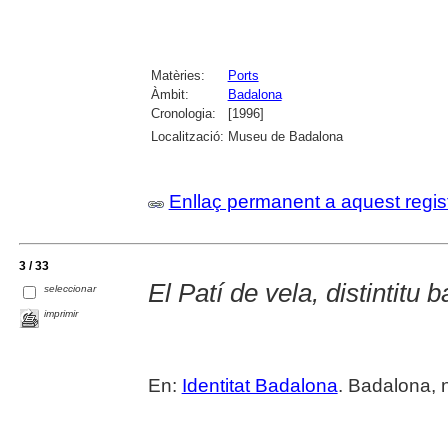
Matèries:
Ports
Àmbit:
Badalona
Cronologia:
[1996]
Localització:
Museu de Badalona
Enllaç permanent a aquest regis
3 / 33
El Patí de vela, distintitu 
seleccionar
imprimir
En:
Identitat Badalona
. Badalona, 