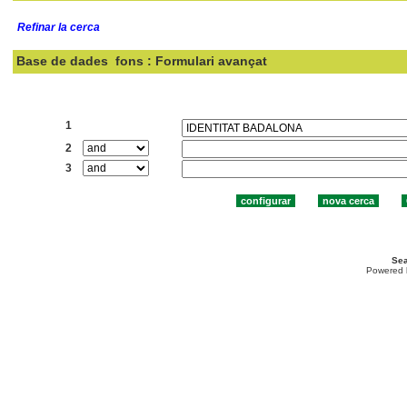
Refinar la cerca
Base de dades
fons : Formulari avançat
Cercar:
1
2
3
Sea
Powered