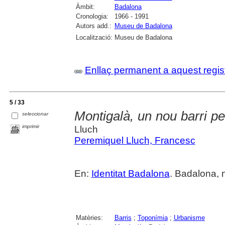
Àmbit:
Badalona
Cronologia:
1966 - 1991
Autors add.:
Museu de Badalona
Localització:
Museu de Badalona
Enllaç permanent a aquest regis
5 / 33
Montigalà, un nou barri per
seleccionar
imprimir
Lluch
Peremiquel Lluch, Francesc
En:
Identitat Badalona
. Badalona, 
Matèries:
Barris
;
Toponímia
;
Urbanisme