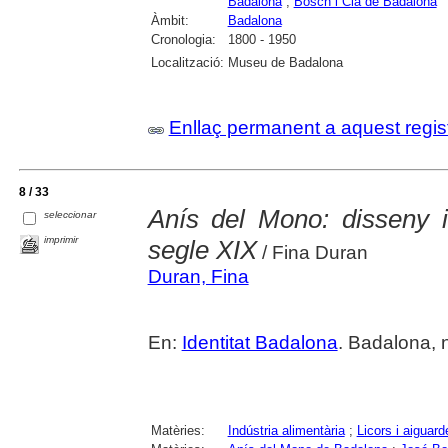
Badalona
;
Bosch i Cia de Badalona
Àmbit:
Badalona
Cronologia:
1800 - 1950
Localització:
Museu de Badalona
Enllaç permanent a aquest regis
8 / 33
Anís del Mono: disseny i
seleccionar
imprimir
segle XIX
/ Fina Duran
Duran, Fina
En:
Identitat Badalona
. Badalona, n
Matèries:
Indústria alimentària
;
Licors i aiguard