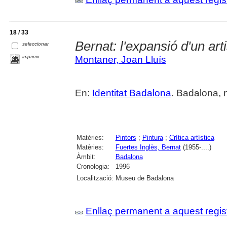
18 / 33
Bernat: l'expansió d'un art
seleccionar
imprimir
Montaner, Joan Lluís
En:
Identitat Badalona
. Badalona, n
Matèries:
Pintors
;
Pintura
;
Crítica artística
Matèries:
Fuertes Inglès, Bernat
(1955-....)
Àmbit:
Badalona
Cronologia:
1996
Localització:
Museu de Badalona
Enllaç permanent a aquest regis