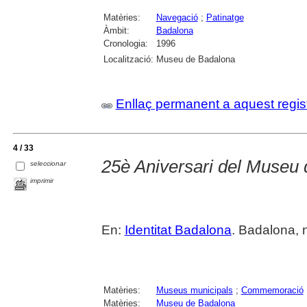
Matèries:
Navegació
;
Patinatge
Àmbit:
Badalona
Cronologia:
1996
Localització:
Museu de Badalona
Enllaç permanent a aquest regis
4 / 33
25è Aniversari del Museu
seleccionar
imprimir
En:
Identitat Badalona
. Badalona, 
Matèries:
Museus municipals
;
Commemoració
Matèries:
Museu de Badalona