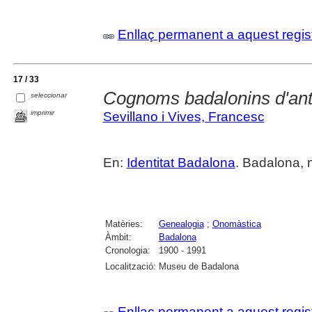
Enllaç permanent a aquest regis
17 / 33
Cognoms badalonins d'an
seleccionar
imprimir
Sevillano i Vives, Francesc
En:
Identitat Badalona
. Badalona, 
Matèries:
Genealogia
;
Onomàstica
Àmbit:
Badalona
Cronologia:
1900 - 1991
Localització:
Museu de Badalona
Enllaç permanent a aquest regis