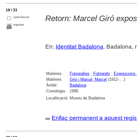
19 / 33
Retorn: Marcel Giró expo
seleccionar
imprimir
En:
Identitat Badalona
. Badalona, 
Matèries:
Fotografies
;
Fotògrafs
;
Exposicions 
Matèries:
Giró i Marsal, Marcel
(1912-....)
Àmbit:
Badalona
Cronologia:
1995
Localització:
Museu de Badalona
Enllaç permanent a aquest regis