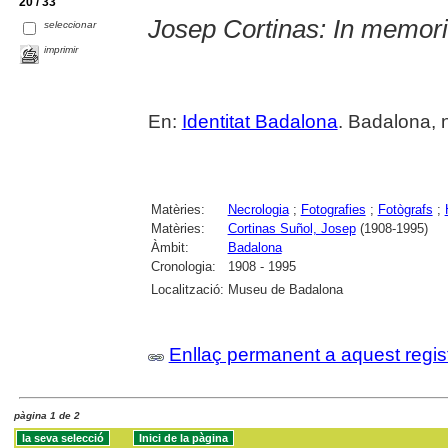
20 / 33
Josep Cortinas: In memor
seleccionar
imprimir
En:
Identitat Badalona
. Badalona, n
Matèries:
Necrologia
;
Fotografies
;
Fotògrafs
;
Matèries:
Cortinas Suñol, Josep
(1908-1995)
Àmbit:
Badalona
Cronologia:
1908 - 1995
Localització:
Museu de Badalona
Enllaç permanent a aquest regis
pàgina 1 de 2