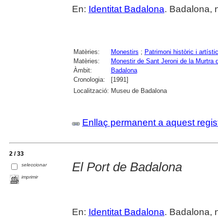
En:
Identitat Badalona
. Badalona, 
Matèries:
Monestirs
;
Patrimoni històric i artísti
Matèries:
Monestir de Sant Jeroni de la Murtra
Àmbit:
Badalona
Cronologia:
[1991]
Localització:
Museu de Badalona
Enllaç permanent a aquest regis
2 / 33
El Port de Badalona
seleccionar
imprimir
En:
Identitat Badalona
. Badalona, 