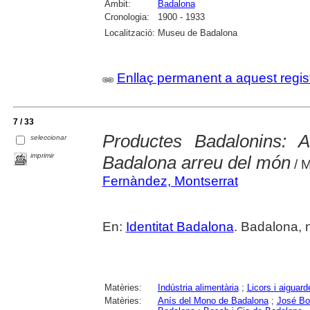
Àmbit:
Badalona
Cronologia:
1900 - 1933
Localització:
Museu de Badalona
Enllaç permanent a aquest regis
7 / 33
Productes Badalonins:
seleccionar
imprimir
Badalona arreu del món
/ M
Fernàndez, Montserrat
En:
Identitat Badalona
. Badalona, 
Matèries:
Indústria alimentària
;
Licors i aiguard
Matèries:
Anís del Mono de Badalona
;
José Bo