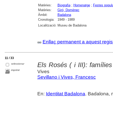
Matèries:
Biografia
;
Homenatge
;
Festes popul
Matèries:
Giró, Domènec
Àmbit:
Badalona
Cronologia:
1949 - 1989
Localització:
Museu de Badalona
Enllaç permanent a aquest regis
11 / 33
Els Rosés ( i III): famílie
seleccionar
imprimir
Vives
Sevillano i Vives, Francesc
En:
Identitat Badalona
. Badalona, n