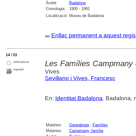
Àmbit:
Badalona
Cronologia:
1900 - 1991
Localització:
Museu de Badalona
Enllaç permanent a aquest regis
14 / 33
Les Famílies Campmany 
seleccionar
imprimir
Vives
Sevillano i Vives, Francesc
En:
Identitat Badalona
. Badalona, 
Matèries:
Genealogia
;
Famílies
Matèries:
Campmany, família