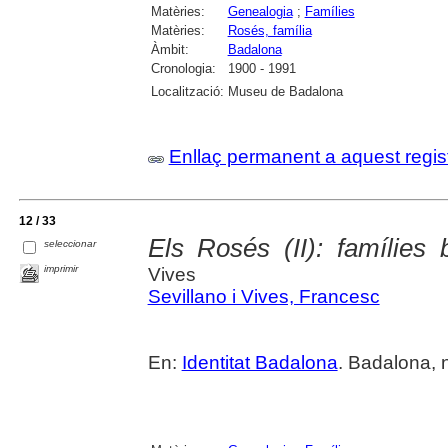
Matèries:
Genealogia
;
Famílies
Matèries:
Rosés, família
Àmbit:
Badalona
Cronologia:
1900 - 1991
Localització:
Museu de Badalona
Enllaç permanent a aquest regis
12 / 33
Els Rosés (II): famílies 
seleccionar
imprimir
Vives
Sevillano i Vives, Francesc
En:
Identitat Badalona
. Badalona, 