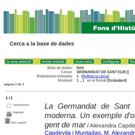
Cerca a la base de dades
Base de dades:
fons
Cercar:
GERMANDAT DE SANT ELM []
Referències trobades:
1
[
Refinar la cerca
]
Mostrant:
1 .. 1
en el format [
Estàndard
]
pàgina 1 de 1
1 / 1
La Germandat de Sant 
seleccionar
imprimir
moderna. Un exemple d'org
gent de mar
Text complet
/ Alexandra Capde
Capdevila i Muntadas, M. Alexand