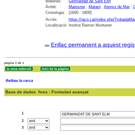
Matèries:
Germandat de Sant Elm
Àmbit:
Maresme
;
Mataró
;
Arenys de Mar
;
Cronologia:
[1600 - 1800]
Accés:
https://raco.cat/index.php/TrobadaMa
Localització:
Institut Ramon Muntaner
Enllaç permanent a aquest regis
pàgina 1 de 1
Refinar la cerca
Base de dades
fons : Formulari avançat
Cercar:
1
2
3