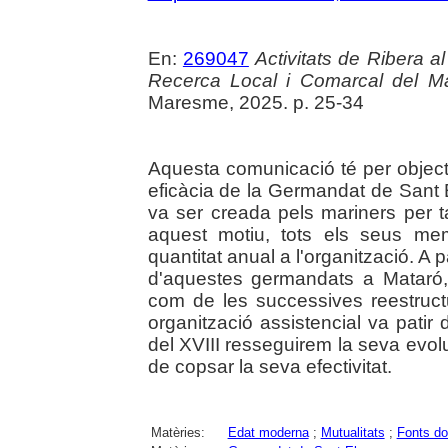
En:
269047
Activitats de Ribera a
Recerca Local i Comarcal del 
Maresme, 2025. p. 25-34
Aquesta comunicació té per objectiu
eficàcia de la Germandat de Sant
va ser creada pels mariners per ta
aquest motiu, tots els seus mem
quantitat anual a l'organització. A p
d'aquestes germandats a Mataró,
com de les successives reestruct
organització assistencial va patir 
del XVIII resseguirem la seva evoluc
de copsar la seva efectivitat.
Matèries:
Edat moderna
;
Mutualitats
;
Fonts d