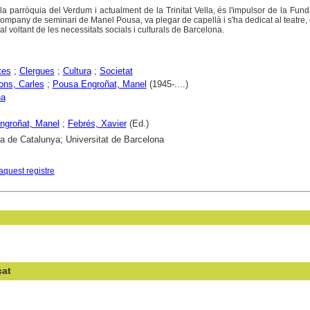
la parròquia del Verdum i actualment de la Trinitat Vella, és l'impulsor de la Fun
company de seminari de Manel Pousa, va plegar de capellà i s'ha dedicat al teatre,
 al voltant de les necessitats socials i culturals de Barcelona.
tes
;
Clergues
;
Cultura
;
Societat
ons, Carles
;
Pousa Engroñat, Manel
(1945-....)
na
ngroñat, Manel
;
Febrés, Xavier
(Ed.)
ca de Catalunya; Universitat de Barcelona
aquest registre
çat
en el camp: