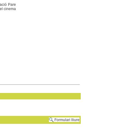
dació Pare
 el cinema
Formulari lliure