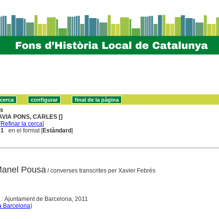
ns
AVIA PONS, CARLES []
[
Refinar la cerca
]
 1
en el format [
Estàndard
]
 Manel Pousa
/ converses transcrites per Xavier Febrés
 : Ajuntament de Barcelona, 2011
a Barcelona
)