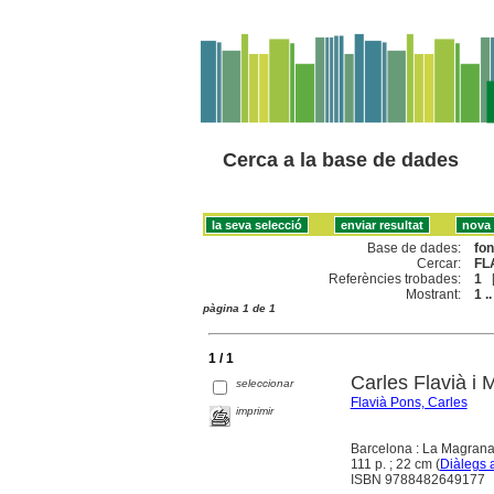
Cerca a la base de dades
Base de dades:
fo
Cercar:
FL
Referències trobades:
1
Mostrant:
1 ..
pàgina 1 de 1
1 / 1
Carles Flavià i
seleccionar
Flavià Pons, Carles
imprimir
Barcelona : La Magrana
111 p. ; 22 cm (
Diàlegs 
ISBN 9788482649177