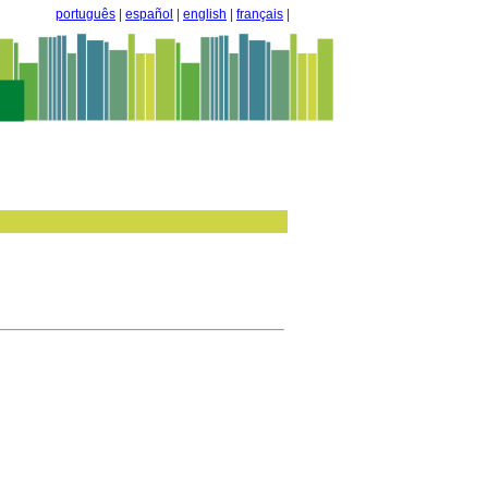
português
|
español
|
english
|
français
|