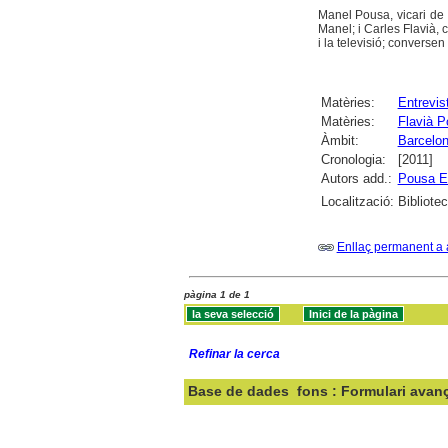
Manel Pousa, vicari de 
Manel; i Carles Flavià, 
i la televisió; conversen
Matèries:
Entrevis
Matèries:
Flavià P
Àmbit:
Barcelo
Cronologia:
[2011]
Autors add.:
Pousa E
Localització:
Bibliote
Enllaç permanent a 
pàgina 1 de 1
Refinar la cerca
Base de dades
fons : Formulari avan
Cercar: