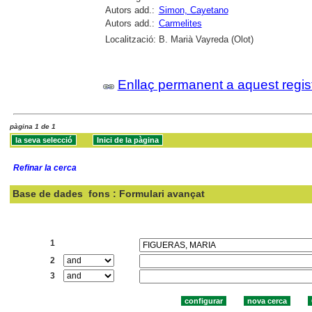
Autors add.:
Simon, Cayetano
Autors add.:
Carmelites
Localització:
B. Marià Vayreda (Olot)
Enllaç permanent a aquest regis
pàgina 1 de 1
Refinar la cerca
Base de dades
fons : Formulari avançat
Cercar:
1
2
3