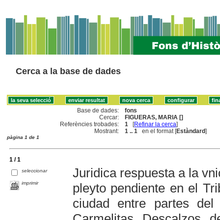
Cerca a la base de dades
Base de dades:
fons
Cercar:
FIGUERAS, MARIA []
Referències trobades:
1
[
Refinar la cerca
]
Mostrant:
1 .. 1
en el format [
Estàndard
]
pàgina 1 de 1
1 / 1
Juridica respuesta a la vn
seleccionar
imprimir
pleyto pendiente en el Tr
ciudad entre partes del
Carmelitas Descalzos d