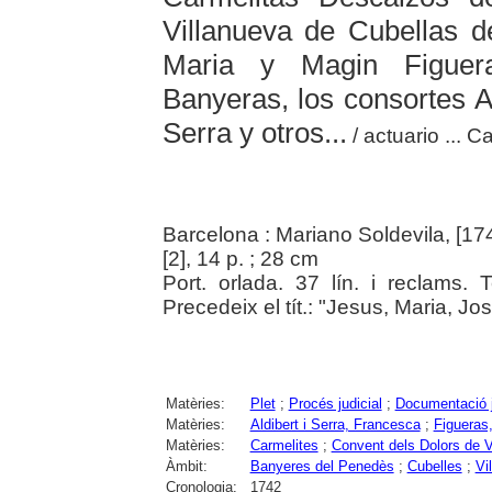
Villanueva de Cubellas 
Maria y Magin Figuer
Banyeras, los consortes A
Serra y otros...
/ actuario ... 
Barcelona : Mariano Soldevila, [174
[2], 14 p. ; 28 cm
Port. orlada. 37 lín. i reclams.
Precedeix el tít.: "Jesus, Maria, Jo
Matèries:
Plet
;
Procés judicial
;
Documentació j
Matèries:
Aldibert i Serra, Francesca
;
Figueras
Matèries:
Carmelites
;
Convent dels Dolors de Vi
Àmbit:
Banyeres del Penedès
;
Cubelles
;
Vi
Cronologia:
1742