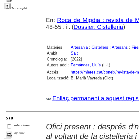
Text complet
En:
Roca de Migdia : revista de M
48-55 : il. (
Dossier: Cistelleria
)
Matèries:
Artesania
;
Cistellers
;
Artesans
;
Fire
Àmbit:
Salt
Cronologia:
[2022]
Autors add.:
Fernández, Lluís
(Il·l.)
Accés:
https://mieres.cat/coneix/revista-de-m
Localització:
B. Marià Vayreda (Olot)
Enllaç permanent a aquest regis
5 / 8
Ofici present : després d
seleccionar
imprimir
al voltant de la cistelleria 