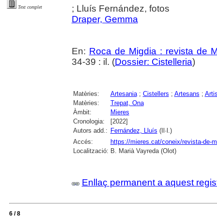
; Lluís Fernández, fotos
Text complet
Draper, Gemma
En:
Roca de Migdia : revista de M
34-39 : il. (
Dossier: Cistelleria
)
Matèries:
Artesania
;
Cistellers
;
Artesans
;
Arti
Matèries:
Trepat, Ona
Àmbit:
Mieres
Cronologia:
[2022]
Autors add.:
Fernández, Lluís
(Il·l.)
Accés:
https://mieres.cat/coneix/revista-de-m
Localització:
B. Marià Vayreda (Olot)
Enllaç permanent a aquest regis
6 / 8