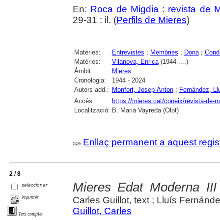
En:
Roca de Migdia : revista de 
29-31 : il. (
Perfils de Mieres
)
Matèries:
Entrevistes
;
Memòries
;
Dona
;
Condi
Matèries:
Vilanova, Enrica
(1944-....)
Àmbit:
Mieres
Cronologia:
1944 - 2024
Autors add.:
Monfort, Josep-Anton
;
Fernández, Ll
Accés:
https://mieres.cat/coneix/revista-de-m
Localització:
B. Marià Vayreda (Olot)
Enllaç permanent a aquest regis
2 / 8
Mieres Edat Moderna III
seleccionar
imprimir
Carles Guillot, text ; Lluís Fernánde
Guillot, Carles
Text complet