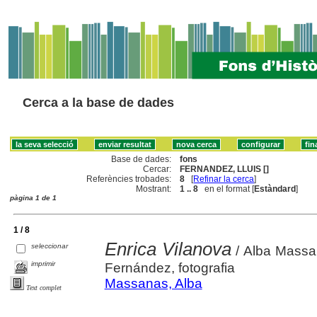
Cerca a la base de dades
Base de dades:
fons
Cercar:
FERNANDEZ, LLUIS []
Referències trobades:
8
[
Refinar la cerca
]
Mostrant:
1 .. 8
en el format [
Estàndard
]
pàgina 1 de 1
1 / 8
Enrica Vilanova
seleccionar
/ Alba Massan
imprimir
Fernández, fotografia
Massanas, Alba
Text complet