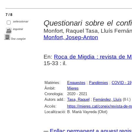
7 / 8
Questionari sobre el con
seleccionar
imprimir
Monfort, Raquel Tasa, Lluís Fernán
Monfort, Josep-Anton
Text complet
En:
Roca de Migdia : revista de M
15-33 : il.
Matèries:
Enquestes
;
Pandèmies
;
COVID - 19
Àmbit:
Mieres
Cronologia:
2020 - 2021
Autors add.:
Tasa, Raquel
;
Fernández, Lluís
(Il·l.)
Accés:
https://mieres.cat/coneix/revista-de-m
Localització:
B. Marià Vayreda (Olot)
Enllaç permanent a aquest regis