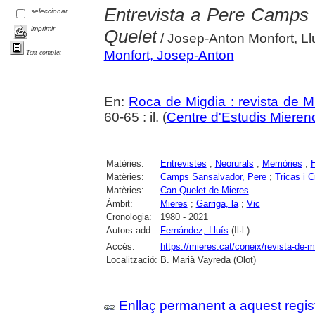
Entrevista a Pere Camps (
seleccionar
imprimir
Quelet
/ Josep-Anton Monfort, Llu
Monfort, Josep-Anton
Text complet
En:
Roca de Migdia : revista de M
60-65 : il. (
Centre d'Estudis Mieren
Matèries:
Entrevistes
;
Neorurals
;
Memòries
;
H
Matèries:
Camps Sansalvador, Pere
;
Tricas i C
Matèries:
Can Quelet de Mieres
Àmbit:
Mieres
;
Garriga, la
;
Vic
Cronologia:
1980 - 2021
Autors add.:
Fernández, Lluís
(Il·l.)
Accés:
https://mieres.cat/coneix/revista-de-m
Localització:
B. Marià Vayreda (Olot)
Enllaç permanent a aquest regis