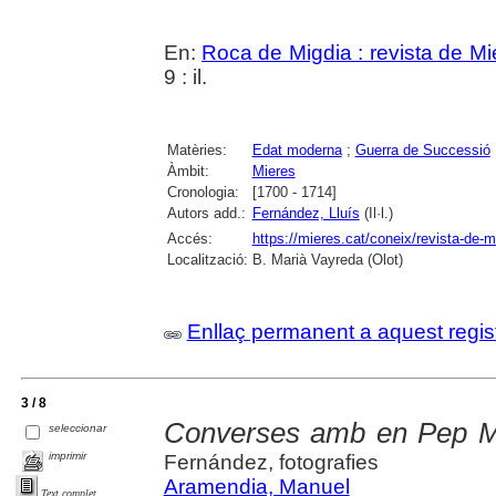
En:
Roca de Migdia : revista de Mi
9 : il.
Matèries:
Edat moderna
;
Guerra de Successió
Àmbit:
Mieres
Cronologia:
[1700 - 1714]
Autors add.:
Fernández, Lluís
(Il·l.)
Accés:
https://mieres.cat/coneix/revista-de-m
Localització:
B. Marià Vayreda (Olot)
Enllaç permanent a aquest regis
3 / 8
Converses amb en Pep M
seleccionar
imprimir
Fernández, fotografies
Aramendia, Manuel
Text complet