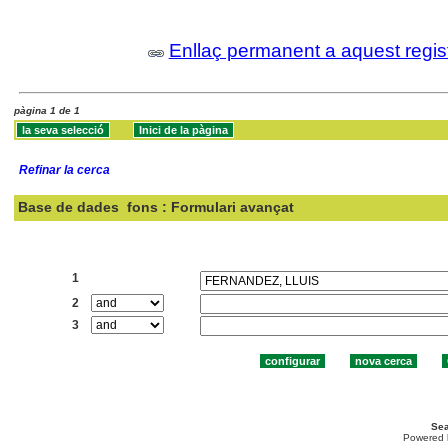
Enllaç permanent a aquest regis
pàgina 1 de 1
Refinar la cerca
Base de dades
fons : Formulari avançat
Cercar:
1
2
3
Sea
Powered