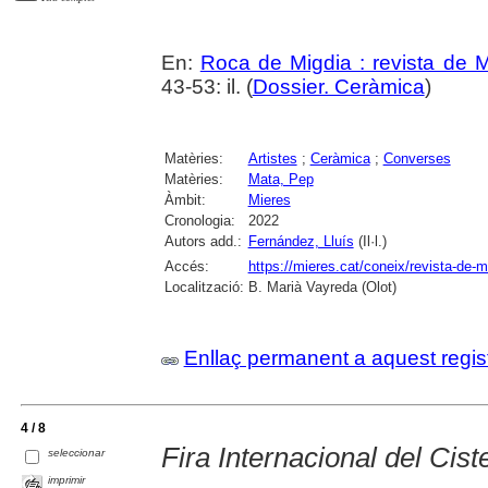
En:
Roca de Migdia : revista de 
43-53: il. (
Dossier. Ceràmica
)
Matèries:
Artistes
;
Ceràmica
;
Converses
Matèries:
Mata, Pep
Àmbit:
Mieres
Cronologia:
2022
Autors add.:
Fernández, Lluís
(Il·l.)
Accés:
https://mieres.cat/coneix/revista-de-m
Localització:
B. Marià Vayreda (Olot)
Enllaç permanent a aquest regis
4 / 8
Fira Internacional del Ciste
seleccionar
imprimir