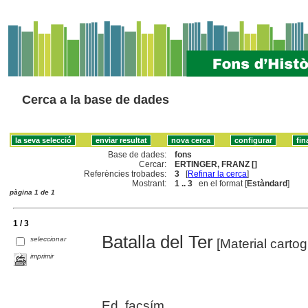
Cerca a la base de dades
Base de dades:
fons
Cercar:
ERTINGER, FRANZ []
Referències trobades:
3
[
Refinar la cerca
]
Mostrant:
1 .. 3
en el format [
Estàndard
]
pàgina 1 de 1
1 / 3
Batalla del Ter
seleccionar
[Material cartog
imprimir
Ed. facsím.