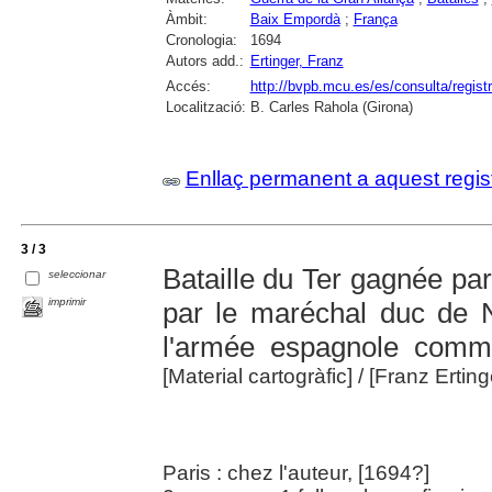
Àmbit:
Baix Empordà
;
França
Cronologia:
1694
Autors add.:
Ertinger, Franz
Accés:
http://bvpb.mcu.es/es/consulta/regis
Localització:
B. Carles Rahola (Girona)
Enllaç permanent a aquest regis
3 / 3
Bataille du Ter gagnée p
seleccionar
imprimir
par le maréchal duc de 
l'armée espagnole comm
[Material cartogràfic]
/ [Franz Erting
Paris : chez l'auteur, [1694?]