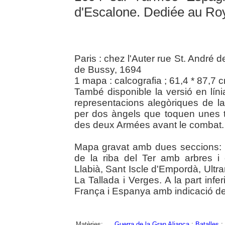
d'Escalone. Dediée au Ro
Paris : chez l'Auter rue St. André des
de Bussy, 1694
1 mapa : calcografia ; 61,4 * 87,7 
També disponible la versió en líni
representacions alegòriques de la
per dos àngels que toquen unes tro
des deux Armées avant le combat.
Mapa gravat amb dues seccions: a 
de la riba del Ter amb arbres i 
Llabià, Sant Iscle d'Empordà, Ultra
La Tallada i Verges. A la part infer
França i Espanya amb indicació d
Matèries:
Guerra de la Gran Aliança
;
Batalles
;