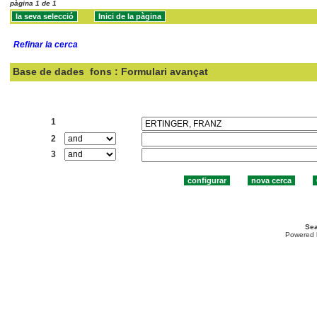
pàgina 1 de 1
Refinar la cerca
Base de dades
fons : Formulari avançat
Cercar:
1
2
3
Sea
Powered