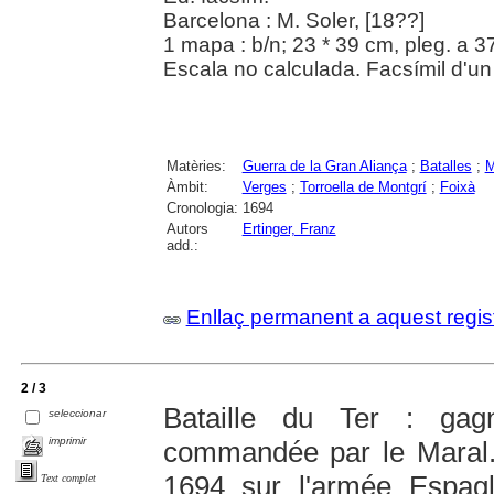
Barcelona : M. Soler, [18??]
1 mapa : b/n; 23 * 39 cm, pleg. a 3
Escala no calculada. Facsímil d'un
Matèries:
Guerra de la Gran Aliança
;
Batalles
;
M
Àmbit:
Verges
;
Torroella de Montgrí
;
Foixà
Cronologia:
1694
Autors
Ertinger, Franz
add.:
Enllaç permanent a aquest regis
2 / 3
Bataille du Ter : ga
seleccionar
imprimir
commandée par le Maral.
1694 sur l'armée Espa
Text complet