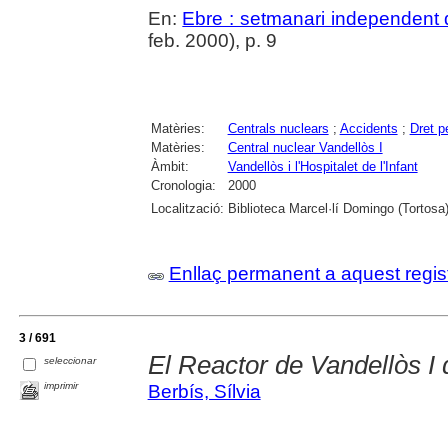
En:
Ebre : setmanari independent d
feb. 2000), p. 9
Matèries:
Centrals nuclears
;
Accidents
;
Dret p
Matèries:
Central nuclear Vandellòs I
Àmbit:
Vandellòs i l'Hospitalet de l'Infant
Cronologia:
2000
Localització:
Biblioteca Marcel·lí Domingo (Tortosa
Enllaç permanent a aquest regis
3 / 691
El Reactor de Vandellòs I 
seleccionar
imprimir
Berbís, Sílvia