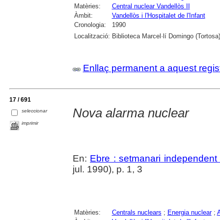
Matèries:
Central nuclear Vandellòs II
Àmbit:
Vandellòs i l'Hospitalet de l'Infant
Cronologia:
1990
Localització:
Biblioteca Marcel·lí Domingo (Tortosa
Enllaç permanent a aquest regis
17 / 691
Nova alarma nuclear
seleccionar
imprimir
En:
Ebre : setmanari independent 
jul. 1990), p. 1, 3
Matèries:
Centrals nuclears
;
Energia nuclear
;