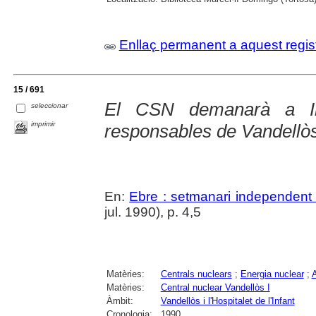
Enllaç permanent a aquest regis
15 / 691
El CSN demanarà a In
seleccionar
imprimir
responsables de Vandellò
En:
Ebre : setmanari independent 
jul. 1990), p. 4,5
Matèries:
Centrals nuclears
;
Energia nuclear
;
Matèries:
Central nuclear Vandellòs I
Àmbit:
Vandellòs i l'Hospitalet de l'Infant
Cronologia:
1990