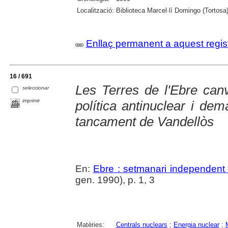
Localització:
Biblioteca Marcel·lí Domingo (Tortosa
Enllaç permanent a aquest regis
16 / 691
Les Terres de l'Ebre canv
seleccionar
imprimir
política antinuclear i dem
tancament de Vandellòs
En:
Ebre : setmanari independent 
gen. 1990), p. 1, 3
Matèries:
Centrals nuclears
;
Energia nuclear
;