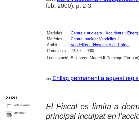
feb. 2000), p. 2-3
Matèries:
Centrals nuclears
;
Accidents
;
Energi
Matèries:
Central nuclear Vandellòs I
Àmbit:
Vandellòs i l'Hospitalet de l'Infant
Cronologia:
[1989 - 2000]
Localització:
Biblioteca Marcel·lí Domingo (Tortosa
Enllaç permanent a aquest regis
2 / 691
El Fiscal es limita a dem
seleccionar
imprimir
principal inculpat en l'acc