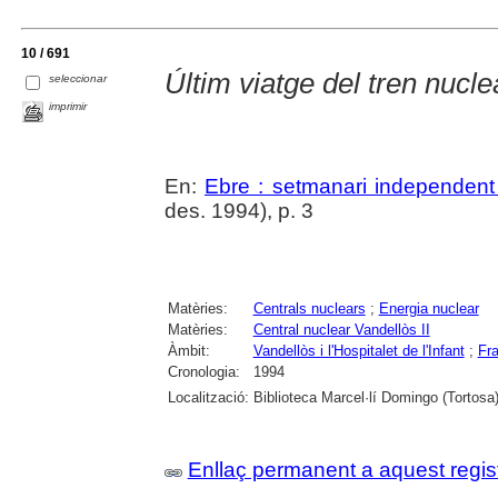
10 / 691
Últim viatge del tren nucl
seleccionar
imprimir
En:
Ebre : setmanari independent 
des. 1994), p. 3
Matèries:
Centrals nuclears
;
Energia nuclear
Matèries:
Central nuclear Vandellòs II
Àmbit:
Vandellòs i l'Hospitalet de l'Infant
;
Fr
Cronologia:
1994
Localització:
Biblioteca Marcel·lí Domingo (Tortosa
Enllaç permanent a aquest regis