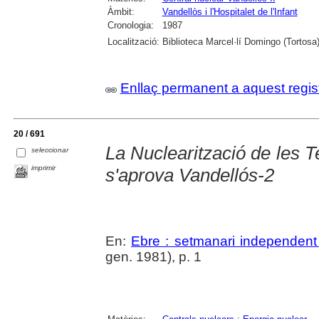
Àmbit:
Vandellòs i l'Hospitalet de l'Infant
Cronologia:
1987
Localització:
Biblioteca Marcel·lí Domingo (Tortosa
Enllaç permanent a aquest regis
20 / 691
La Nuclearització de les Te
seleccionar
imprimir
s'aprova Vandellós-2
En:
Ebre : setmanari independent 
gen. 1981), p. 1