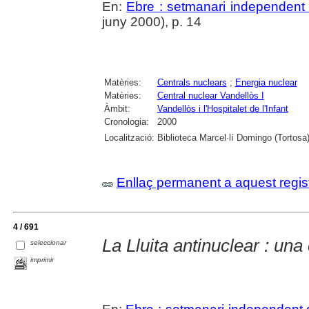
En:
Ebre : setmanari independent 
juny 2000), p. 14
Matèries:
Centrals nuclears
;
Energia nuclear
Matèries:
Central nuclear Vandellòs I
Àmbit:
Vandellòs i l'Hospitalet de l'Infant
Cronologia:
2000
Localització:
Biblioteca Marcel·lí Domingo (Tortosa
Enllaç permanent a aquest regis
4 / 691
La Lluita antinuclear : una
seleccionar
imprimir