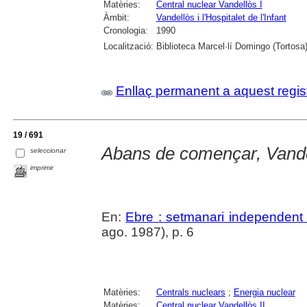
Matèries:
Central nuclear Vandellòs I
Àmbit:
Vandellòs i l'Hospitalet de l'Infant
Cronologia:
1990
Localització:
Biblioteca Marcel·lí Domingo (Tortosa
Enllaç permanent a aquest regis
19 / 691
Abans de començar, Vande
seleccionar
imprimir
En:
Ebre : setmanari independent 
ago. 1987), p. 6
Matèries:
Centrals nuclears
;
Energia nuclear
Matèries:
Central nuclear Vandellòs II