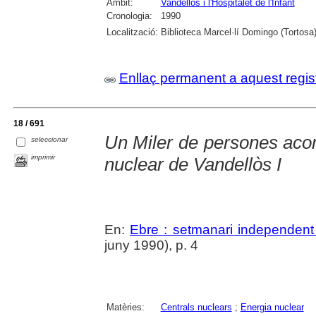
Àmbit:
Vandellòs i l'Hospitalet de l'Infant
Cronologia:
1990
Localització:
Biblioteca Marcel·lí Domingo (Tortosa
Enllaç permanent a aquest regis
18 / 691
Un Miler de persones acom
seleccionar
imprimir
nuclear de Vandellòs I
En:
Ebre : setmanari independent 
juny 1990), p. 4
Matèries:
Centrals nuclears
;
Energia nuclear