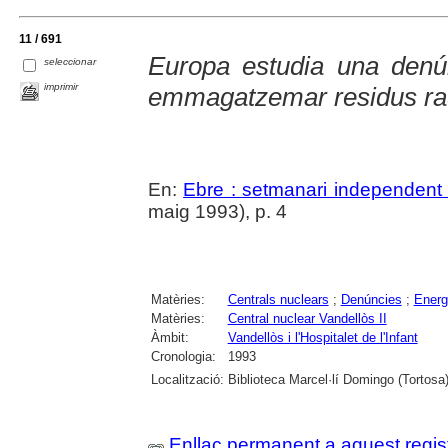
11 / 691
Europa estudia una denún
seleccionar
imprimir
emmagatzemar residus rad
En:
Ebre : setmanari independent 
maig 1993), p. 4
Matèries:
Centrals nuclears
;
Denúncies
;
Energ
Matèries:
Central nuclear Vandellòs II
Àmbit:
Vandellòs i l'Hospitalet de l'Infant
Cronologia:
1993
Localització:
Biblioteca Marcel·lí Domingo (Tortosa
Enllaç permanent a aquest regis