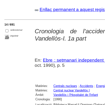
Enllaç permanent a aquest regis
14 / 691
Cronologia de l'accid
seleccionar
imprimir
Vandellòs-I. 1a part
En:
Ebre : setmanari independent 
oct. 1990), p. 5
Matèries:
Centrals nuclears
;
Accidents
;
Energi
Matèries:
Central nuclear Vandellòs I
Àmbit:
Vandellòs i l'Hospitalet de l'Infant
Cronologia:
[1990]
Localització:
Biblioteca Marcel·lí Domingo (Tortosa