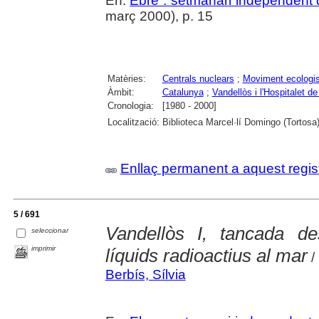
En:
Ebre : setmanari independent d
març 2000), p. 15
Matèries:
Centrals nuclears
;
Moviment ecologis
Àmbit:
Catalunya
;
Vandellòs i l'Hospitalet de 
Cronologia:
[1980 - 2000]
Localització:
Biblioteca Marcel·lí Domingo (Tortosa
Enllaç permanent a aquest regis
5 / 691
Vandellòs I, tancada d
seleccionar
imprimir
líquids radioactius al mar
/ 
Berbís, Sílvia