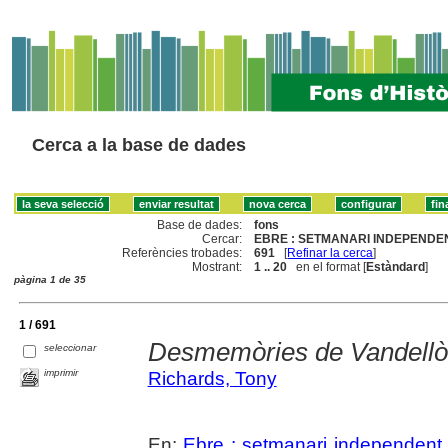
Cerca a la base de dades
Base de dades:
fons
Cercar:
EBRE : SETMANARI INDEPENDEN
Referències trobades:
691
[
Refinar la cerca
]
Mostrant:
1 .. 20
en el format [
Estàndard
]
pàgina 1 de 35
1 / 691
Desmemòries de Vandellò
seleccionar
imprimir
Richards, Tony
En:
Ebre : setmanari independent 