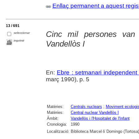
Enllaç permanent a aquest regis
13 / 691
Cinc mil persones van
seleccionar
imprimir
Vandellòs I
En:
Ebre : setmanari independent 
març 1990), p. 5
Matèries:
Centrals nuclears
;
Moviment ecologis
Matèries:
Central nuclear Vandellòs I
Àmbit:
Vandellòs i l'Hospitalet de l'Infant
Cronologia:
1990
Localització:
Biblioteca Marcel·lí Domingo (Tortosa