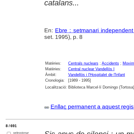
catalans...
En:
Ebre : setmanari independent 
set. 1995), p. 8
Matèries:
Centrals nuclears
;
Accidents
;
Movime
Matèries:
Central nuclear Vandellòs I
Àmbit:
Vandellòs i l'Hospitalet de l'Infant
Cronologia:
[1989 - 1995]
Localització:
Biblioteca Marcel·lí Domingo (Tortosa
Enllaç permanent a aquest regis
8 / 691
Sis anys de silenci : un m
seleccionar