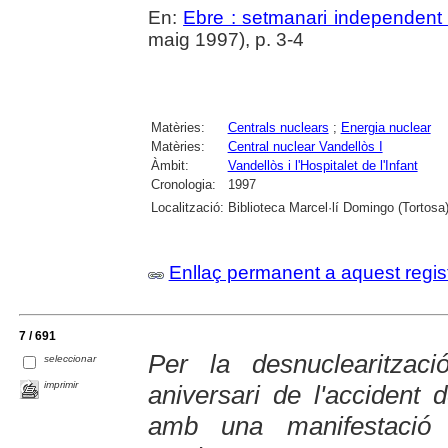
En:
Ebre : setmanari independent 
maig 1997), p. 3-4
Matèries:
Centrals nuclears
;
Energia nuclear
Matèries:
Central nuclear Vandellòs I
Àmbit:
Vandellòs i l'Hospitalet de l'Infant
Cronologia:
1997
Localització:
Biblioteca Marcel·lí Domingo (Tortosa
Enllaç permanent a aquest regis
7 / 691
Per la desnuclearitzac
seleccionar
imprimir
aniversari de l'accident 
amb una manifestació 