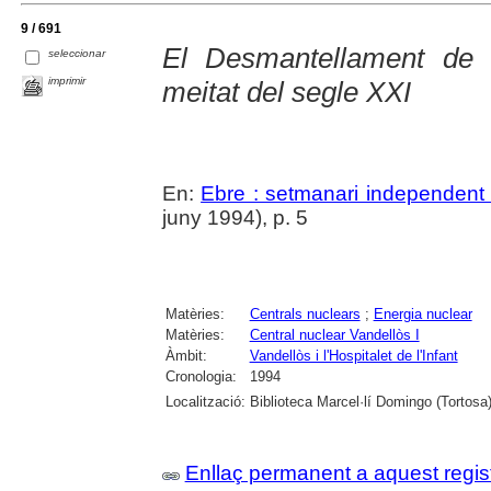
9 / 691
El Desmantellament de 
seleccionar
imprimir
meitat del segle XXI
En:
Ebre : setmanari independent 
juny 1994), p. 5
Matèries:
Centrals nuclears
;
Energia nuclear
Matèries:
Central nuclear Vandellòs I
Àmbit:
Vandellòs i l'Hospitalet de l'Infant
Cronologia:
1994
Localització:
Biblioteca Marcel·lí Domingo (Tortosa
Enllaç permanent a aquest regis