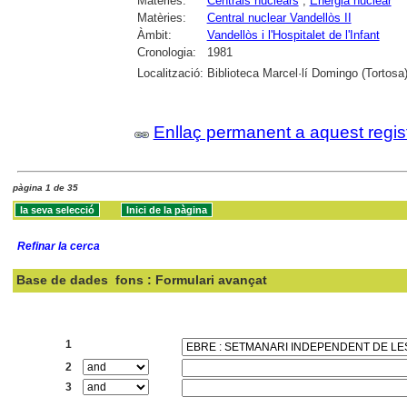
Matèries:
Centrals nuclears
;
Energia nuclear
Matèries:
Central nuclear Vandellòs II
Àmbit:
Vandellòs i l'Hospitalet de l'Infant
Cronologia:
1981
Localització:
Biblioteca Marcel·lí Domingo (Tortosa
Enllaç permanent a aquest regis
pàgina 1 de 35
Refinar la cerca
Base de dades
fons : Formulari avançat
Cercar:
1
2
3