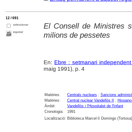
12 / 691
El Consell de Ministre
seleccionar
imprimir
milions de pessetes
En:
Ebre : setmanari independent 
maig 1991), p. 4
Matèries:
Centrals nuclears
;
Sancions administ
Matèries:
Central nuclear Vandellòs II
;
Hispano-
Àmbit:
Vandellòs i l'Hospitalet de l'Infant
Cronologia:
1991
Localització:
Biblioteca Marcel·lí Domingo (Tortosa