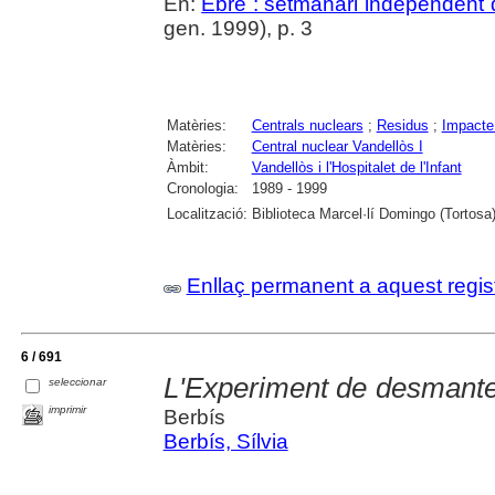
En:
Ebre : setmanari independent d
gen. 1999), p. 3
Matèries:
Centrals nuclears
;
Residus
;
Impacte
Matèries:
Central nuclear Vandellòs I
Àmbit:
Vandellòs i l'Hospitalet de l'Infant
Cronologia:
1989 - 1999
Localització:
Biblioteca Marcel·lí Domingo (Tortosa
Enllaç permanent a aquest regis
6 / 691
L'Experiment de desmantel
seleccionar
imprimir
Berbís
Berbís, Sílvia