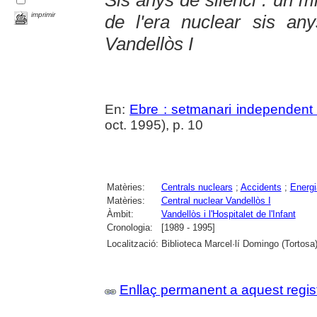
imprimir
de l'era nuclear sis an
Vandellòs I
En:
Ebre : setmanari independent 
oct. 1995), p. 10
Matèries:
Centrals nuclears
;
Accidents
;
Energi
Matèries:
Central nuclear Vandellòs I
Àmbit:
Vandellòs i l'Hospitalet de l'Infant
Cronologia:
[1989 - 1995]
Localització:
Biblioteca Marcel·lí Domingo (Tortosa
Enllaç permanent a aquest regis