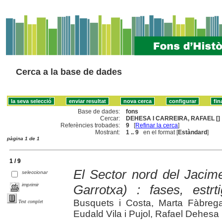
Cerca a la base de dades
Base de dades:
fons
Cercar:
DEHESA I CARREIRA, RAFAEL []
Referències trobades:
9
[
Refinar la cerca
]
Mostrant:
1 .. 9
en el format [
Estàndard
]
pàgina 1 de 1
1 / 9
El Sector nord del Jacim
seleccionar
imprimir
Garrotxa) : fases, estrti
Busquets i Costa, Marta Fàbrega
Text complet
Eudald Vila i Pujol, Rafael Dehesa 