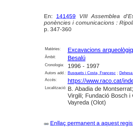
En:
141459
VIII Assemblea d'E
ponències i comunicacions : Ripol
p. 347-360
Matèries:
Excavacions arqueològi
Àmbit:
Besalú
Cronologia:
1996 - 1997
Autors add.:
Busquets i Costa, Francesc
;
Dehesa i
Accés:
https://www.raco.cat/in
Localització:
B. Abadia de Montserrat; 
Virgili; Fundació Bosch 
Vayreda (Olot)
Enllaç permanent a aquest regis