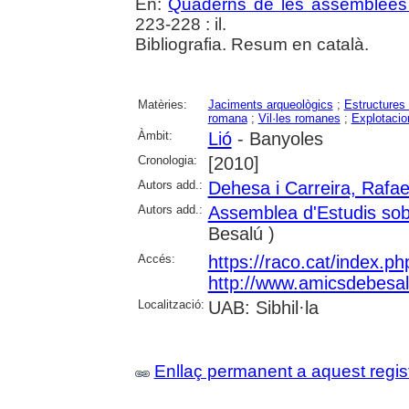
En:
Quaderns de les assemblees 
223-228 : il.
Bibliografia. Resum en català.
Matèries:
Jaciments arqueològics
;
Estructures
romana
;
Vil·les romanes
;
Explotacio
Àmbit:
Lió
- Banyoles
Cronologia:
[2010]
Autors add.:
Dehesa i Carreira, Rafae
Autors add.:
Assemblea d'Estudis sob
Besalú )
Accés:
https://raco.cat/index.p
http://www.amicsdebesal
Localització:
UAB: Sibhil·la
Enllaç permanent a aquest regis