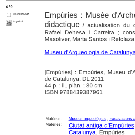
4 / 9
Empúries : Musée d'Arché
seleccionar
imprimir
didactique
/ actualisation du 
Rafael Dehesa i Carreira ; conse
Masoliver, Marta Santos i Retolaza
Museu d'Arqueologia de Cataluny
[Empúries] : Empúries, Museu d'A
de Catalunya, DL 2011
44 p. : il., plàn. ; 30 cm
ISBN 9788439387961
Matèries:
Museus arqueològics
;
Excavacions a
Matèries:
Ciutat antiga d'Empúries
Catalunya
. Empúries