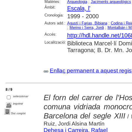
Matèries:
Arqueologia
;
Jaciments arqueològics
Àmbit:
Escala, l'
Cronologia:
1999 - 2000
Autors add.:
Agustí i Farjas, Bibiana
;
Codina i Rei
;
Merino i Serra, Jordi
;
Montalbán i M
Accés:
http://hdl.handle.net/10
Localització:
Biblioteca Marcel·lí Dom
Tarragona; B. Dr. Mn. J
Enllaç permanent a aquest regis
8 / 9
El forn del carrer de l'Ho
seleccionar
imprimir
comuna vidriada monocro
Barcelona del segle XIII
Text complet
/ 
Ruiz, Jordi Alsina Martín
Dehesa i Carreira, Rafael