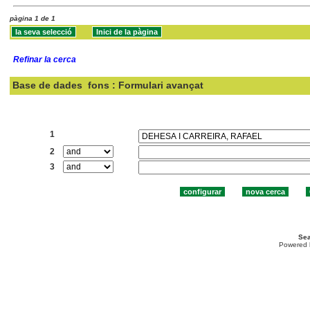
pàgina 1 de 1
Refinar la cerca
Base de dades
fons : Formulari avançat
Cercar:
1
2
3
Sea
Powered