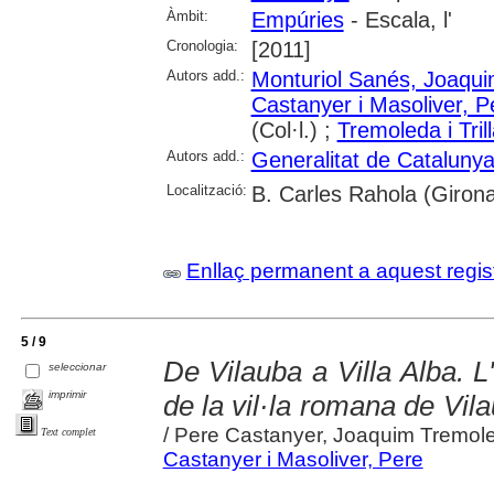
Àmbit:
Empúries
- Escala, l'
Cronologia:
[2011]
Autors add.:
Monturiol Sanés, Joaqu
Castanyer i Masoliver, P
(Col·l.) ;
Tremoleda i Tril
Autors add.:
Generalitat de Cataluny
Localització:
B. Carles Rahola (Giron
Enllaç permanent a aquest regis
5 / 9
De Vilauba a Villa Alba. L
seleccionar
imprimir
de la vil·la romana de Vil
/ Pere Castanyer, Joaquim Tremol
Text complet
Castanyer i Masoliver, Pere