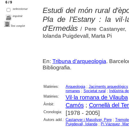
6 / 9
Estudi del món rural d'è
seleccionar
imprimir
Pla de l'Estany : la vil·l
d'Ermedàs
Text complet
/ Pere Castanyer,
Iolanda Puigdevall, Marta Pi
En:
Tribuna d'arqueologia
. Barcelo
Bibliografia.
Matèries:
Arqueologia
;
Jaciments arqueològics
romanes
;
Societat rural
;
Indústria d
Matèries:
Vil·la romana de Vilauba
Àmbit:
Camós
;
Cornellà del Ter
Cronologia:
[1978 - 2005]
Autors add.:
Castanyer i Masoliver, Pere
;
Tremoled
Puigdevall, Iolanda
;
Pi Vázquez, Mar