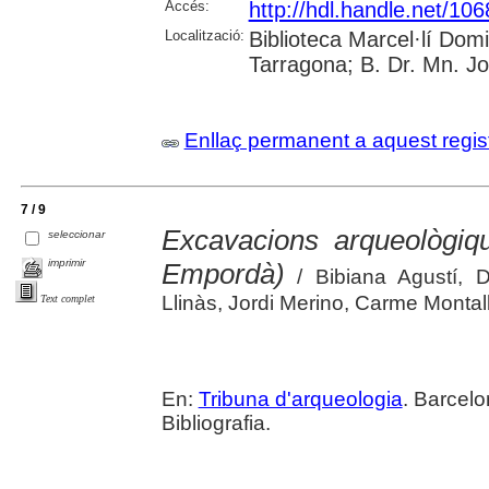
Accés:
http://hdl.handle.net/10
Localització:
Biblioteca Marcel·lí Dom
Tarragona; B. Dr. Mn. J
Enllaç permanent a aquest regis
7 / 9
Excavacions arqueològiqu
seleccionar
imprimir
Empordà)
/ Bibiana Agustí, 
Llinàs, Jordi Merino, Carme Monta
Text complet
En:
Tribuna d'arqueologia
. Barcelo
Bibliografia.