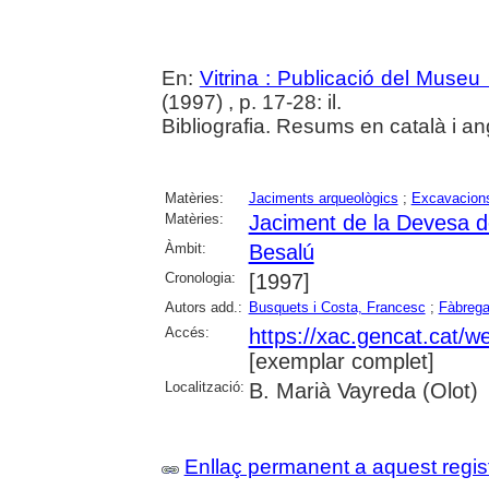
En:
Vitrina : Publicació del Museu
(1997) , p. 17-28: il.
Bibliografia. Resums en català i an
Matèries:
Jaciments arqueològics
;
Excavacions
Matèries:
Jaciment de la Devesa d
Àmbit:
Besalú
Cronologia:
[1997]
Autors add.:
Busquets i Costa, Francesc
;
Fàbrega
Accés:
https://xac.gencat.cat/
[exemplar complet]
Localització:
B. Marià Vayreda (Olot)
Enllaç permanent a aquest regis