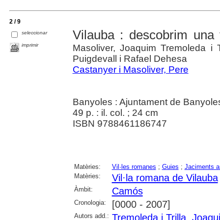
2 / 9
Vilauba : descobrim una 
seleccionar
imprimir
Masoliver, Joaquim Tremoleda i T
Puigdevall i Rafael Dehesa
Castanyer i Masoliver, Pere
Banyoles : Ajuntament de Banyoles 
49 p. : il. col. ; 24 cm
ISBN 9788461186747
Matèries:
Vil·les romanes
;
Guies
;
Jaciments a
Matèries:
Vil·la romana de Vilauba
Àmbit:
Camós
Cronologia:
[0000 - 2007]
Autors add.:
Tremoleda i Trilla, Joaqu