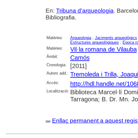
En:
Tribuna d'arqueologia
. Barcelo
Bibliografia.
Matèries:
Arqueologia
;
Jaciments arqueològics
Estructures arqueològiques
;
Epoca r
Matèries:
Vil·la romana de Vilauba
Àmbit:
Camós
Cronologia:
[2011]
Autors add.:
Tremoleda i Trilla, Joaqu
Accés:
http://hdl.handle.net/10
Localització:
Biblioteca Marcel·lí Dom
Tarragona; B. Dr. Mn. J
Enllaç permanent a aquest regis