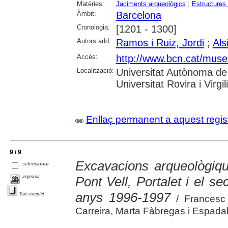
Matèries:
Jaciments arqueològics
;
Estructures
Àmbit:
Barcelona
Cronologia:
[1201 - 1300]
Autors add.:
Ramos i Ruiz, Jordi
;
Als
Accés:
http://www.bcn.cat/muse
Localització:
Universitat Autònoma de 
Universitat Rovira i Virgil
Enllaç permanent a aquest regis
9 / 9
Excavacions arqueològiqu
seleccionar
imprimir
Pont Vell, Portalet i el s
anys 1996-1997
Text complet
/ Francesc 
Carreira, Marta Fàbregas i Espadaler