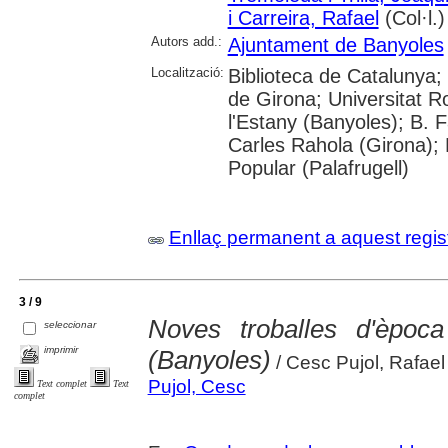
i Carreira, Rafael
(Col·l.)
Autors add.:
Ajuntament de Banyoles
Localització:
Biblioteca de Catalunya; 
de Girona; Universitat Ro
l'Estany (Banyoles); B. 
Carles Rahola (Girona); 
Popular (Palafrugell)
Enllaç permanent a aquest regis
3 / 9
Noves troballes d'èpoc
seleccionar
imprimir
(Banyoles)
/ Cesc Pujol, Rafae
Pujol, Cesc
Text complet
Text
complet