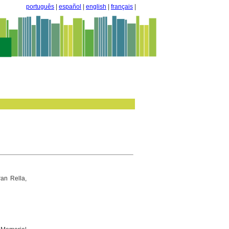
português
|
español
|
english
|
français
|
ran Rella,