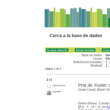
Cerca a la base de dades
Base de dades:
fo
Cercar:
DA
Referències trobades:
1
Mostrant:
1 ..
pàgina 1 de 1
1 / 1
Prat de Fuster d
seleccionar
Josep Calvet, Manel Gime
imprimir
Esterri d'Àneu : Consell
96 p. : il. ; 15 * 21 cm (
Lí