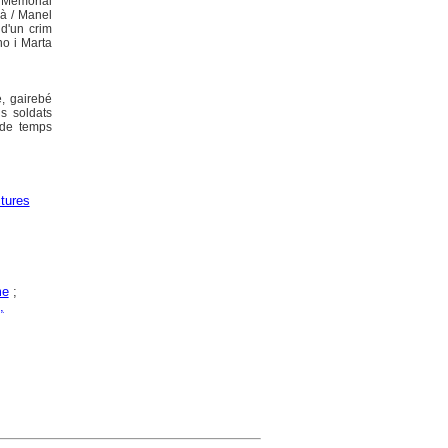
 Memorial
rà / Manel
 d'un crim
no i Marta
e, gairebé
s soldats
 de temps
tures
me
;
,