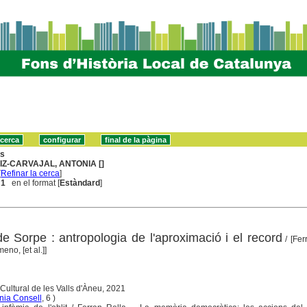
ns
IZ-CARVAJAL, ANTONIA []
[
Refinar la cerca
]
 1
en el format [
Estàndard
]
e Sorpe : antropologia de l'aproximació i el record
/ [Fer
no, [et al.]]
 Cultural de les Valls d'Àneu, 2021
nia Consell
, 6 )