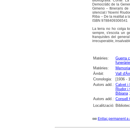
Bibliografia. Conté: L
Democràtic de la Genera
Gimeno -- Itineraris de
silenciat / Noemí Riudo
Riba -- De la realitat a 
ISBN 9788409306541
La terra no ho colga t
sempre, s'escola un g
franquistes del genera
irrecuperable, insalvabl
Matèries:
Guerra c
funeràri
Matèries:
Memoria
Àmbit:
Vall d'À
Cronologia:
[1936 - 
Autors add.:
Calvet i
Riudor i
Bibiana
Autors add.:
Consell 
Localització:
Bibliote
Enllaç permanent a 