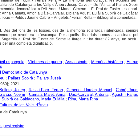
a infàmia de l'oblit / Ferran Rella -- La memòria democràtica: les accions del
litat de Catalunya a les Valls d'Àneu / Josep Cavet -- De l'Àfrica al Pallars Sobi
 memòria democràtica a l'Alt Àneu / Manel Gimeno -- El Prat de Fuster: escenari
r, Anna Camats, Antonia Dáiz-Carvajal, Bibiana Agustí, Eulàlia Subirà de Galdàca
la ficció -- Poldo / Jaume Cabré -- Angelets / Ferran Rella -- Bibliografia comentada.
ot. Des del fons de les fosses, des de la memòria soterrada i silenciada, sempr
emec que reverbera i s'escampa. Per aquells dissortats homes assassinats pel
l Sagardia al Prat de Fuster de Sorpe la llarga nit ha durat 82 anys, un oceà
e per una completa dignificació.
ivil espanyola
;
Víctimes de guerra
;
Assassinats
;
Memòria històrica
;
Estruc
es
l Democràtic de Catalunya
neu
;
Pallars Sobirà
;
Pallars Jussà
1939]; 2021
 Bellera, Josep
;
Rella i Foro, Ferran
;
Gimeno i Llarden, Manuel
;
Cabré, Jau
 Garcia, Noemí
;
Camats Malet, Anna
;
Dáiz-Carvajal, Antonia
;
Agustí i Farjas
;
Subirà de Galdàcano, Maria Eulàlia
;
Riba, Marta Riba
Cultural de les Valls d'Àneu
ca de Catalunya
aquest registre