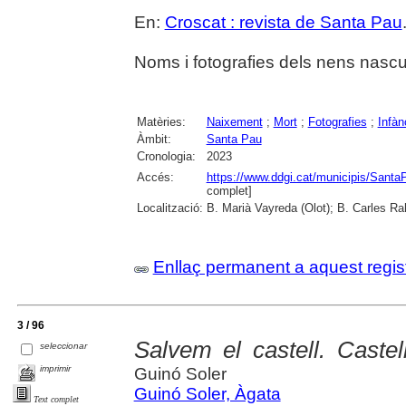
En:
Croscat : revista de Santa Pau
Noms i fotografies dels nens nascu
Matèries:
Naixement
;
Mort
;
Fotografies
;
Infàn
Àmbit:
Santa Pau
Cronologia:
2023
Accés:
https://www.ddgi.cat/municipis/Sant
complet]
Localització:
B. Marià Vayreda (Olot); B. Carles Ra
Enllaç permanent a aquest regis
3 / 96
Salvem el castell. Caste
seleccionar
imprimir
Guinó Soler
Guinó Soler, Àgata
Text complet