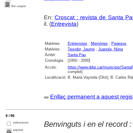
Text complet
En:
Croscat : revista de Santa Pa
il. (
Entrevista
)
Matèries:
Entrevistes
;
Memòries
;
Pagesos
Matèries:
Teixidor, Jaume
;
Juanola, Núria
Àmbit:
Santa Pau
Cronologia:
[1950 - 2000]
Accés:
https://www.ddgi.cat/municipis/Sant
complet]
Localització:
B. Marià Vayreda (Olot); B. Carles Ra
Enllaç permanent a aquest regis
6 / 96
Benvinguts i en el record 
seleccionar
imprimir