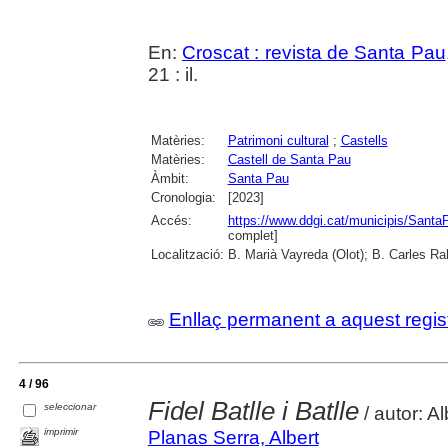
En:
Croscat : revista de Santa Pau
21 : il.
Matèries:
Patrimoni cultural
;
Castells
Matèries:
Castell de Santa Pau
Àmbit:
Santa Pau
Cronologia:
[2023]
Accés:
https://www.ddgi.cat/municipis/Sant
complet]
Localització:
B. Marià Vayreda (Olot); B. Carles Ra
Enllaç permanent a aquest regis
4 / 96
Fidel Batlle i Batlle
seleccionar
/ autor: A
imprimir
Planas Serra, Albert