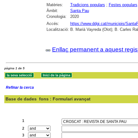
Matèries:
Tradicions populars
;
Festes populars
Àmbit:
Santa Pau
Cronologia:
2020
Accés:
https://www.ddgi.cat/municipis/Sant
Localització:
B. Marià Vayreda (Olot); B. Carles Ra
Enllaç permanent a aquest regis
pàgina 1 de 5
Refinar la cerca
Base de dades
fons : Formulari avançat
Cercar:
1
2
3