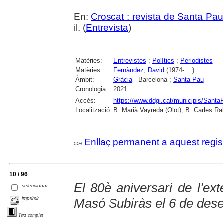
En:
Croscat : revista de Santa Pau
il. (
Entrevista
)
Matèries:
Entrevistes
;
Polítics
;
Periodistes
Matèries:
Fernàndez, David
(1974-....)
Àmbit:
Gràcia
- Barcelona ;
Santa Pau
Cronologia:
2021
Accés:
https://www.ddgi.cat/municipis/Santa
Localització:
B. Marià Vayreda (Olot); B. Carles Ra
Enllaç permanent a aquest regis
10 / 96
El 80è aniversari de l'ex
seleccionar
imprimir
Masó Subiràs el 6 de des
Text complet