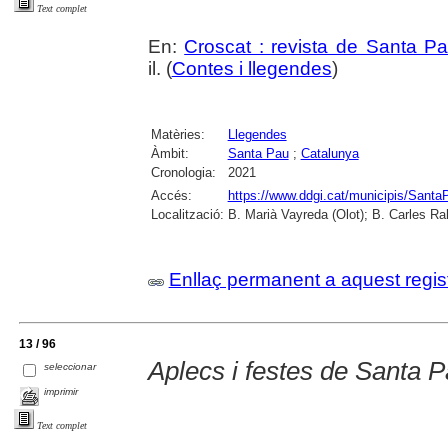
Text complet
En:
Croscat : revista de Santa P
il. (
Contes i llegendes
)
Matèries:
Llegendes
Àmbit:
Santa Pau
;
Catalunya
Cronologia:
2021
Accés:
https://www.ddgi.cat/municipis/Santa
Localització:
B. Marià Vayreda (Olot); B. Carles Ra
Enllaç permanent a aquest regis
13 / 96
Aplecs i festes de Santa 
seleccionar
imprimir
Text complet