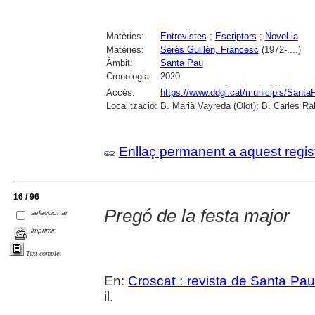
Matèries:
Entrevistes
;
Escriptors
;
Novel·la
Matèries:
Serés Guillén, Francesc
(1972-....)
Àmbit:
Santa Pau
Cronologia:
2020
Accés:
https://www.ddgi.cat/municipis/Sant
Localització:
B. Marià Vayreda (Olot); B. Carles Ra
Enllaç permanent a aquest regis
16 / 96
Pregó de la festa major
seleccionar
imprimir
Text complet
En:
Croscat : revista de Santa Pau
il.