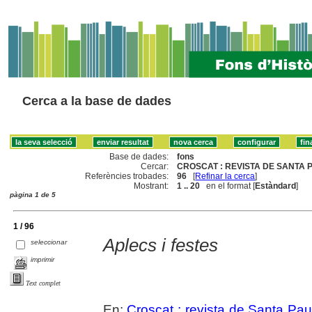
Cerca a la base de dades
Base de dades:
fons
Cercar:
CROSCAT : REVISTA DE SANTA P
Referències trobades:
96
[
Refinar la cerca
]
Mostrant:
1 .. 20
en el format [
Estàndard
]
pàgina 1 de 5
1 / 96
Aplecs i festes
seleccionar
imprimir
Text complet
En:
Croscat : revista de Santa Pau