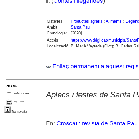
il. (
Contes i llegendes
)
Matèries:
Productes agraris
;
Aliments
;
Llegen
Àmbit:
Santa Pau
Cronologia:
[2020]
Accés:
https://www.ddgi.cat/municipis/Sant
Localització:
B. Marià Vayreda (Olot); B. Carles Ra
Enllaç permanent a aquest regis
20 / 96
Aplecs i festes de Santa 
seleccionar
imprimir
Text complet
En:
Croscat : revista de Santa Pau