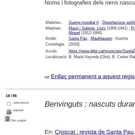
Noms i fotografies dels nens nascu
Matèries:
Guerra mundial II
;
Deportacions polít
Matèries:
Masó i Subiràs, Lluís
(1905-1941) ;
Pu
Miquel
(1912-1984)
Àmbit:
Santa Pau
;
Mauthausen
- Austria
Cronologia:
[2020]
Accés:
https://www.ddgi.cat/municipis/Sant
Localització:
B. Marià Vayreda (Olot); B. Carles Ra
Enllaç permanent a aquest regis
18 / 96
Benvinguts : nascuts duran
seleccionar
imprimir
Text complet
En:
Croscat : revista de Santa Pau