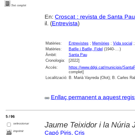
Text complet
En:
Croscat : revista de Santa Pau
il. (
Entrevista
)
Matèries:
Entrevistes
;
Memòries
;
Vida social
Matèries:
Batlle i Batlle, Fidel
(1940-....)
Àmbit:
Santa Pau
Cronologia:
[2022]
Accés:
https://www.ddgi.cat/municipis/Sant
complet]
Localització:
B. Marià Vayreda (Olot); B. Carles Ra
Enllaç permanent a aquest regis
5 / 96
Jaume Teixidor i la Núria 
seleccionar
imprimir
Capó Piris, Cris