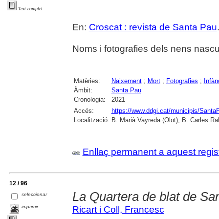
Text complet
En:
Croscat : revista de Santa Pau
Noms i fotografies dels nens nascu
Matèries:
Naixement
;
Mort
;
Fotografies
;
Infàn
Àmbit:
Santa Pau
Cronologia:
2021
Accés:
https://www.ddgi.cat/municipis/Santa
Localització:
B. Marià Vayreda (Olot); B. Carles Ra
Enllaç permanent a aquest regis
12 / 96
La Quartera de blat de Sa
seleccionar
imprimir
Ricart i Coll, Francesc