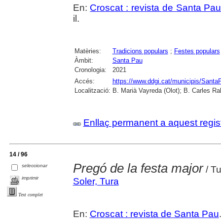
En:
Croscat : revista de Santa Pa
il.
Matèries:
Tradicions populars
;
Festes populars
Àmbit:
Santa Pau
Cronologia:
2021
Accés:
https://www.ddgi.cat/municipis/Santa
Localització:
B. Marià Vayreda (Olot); B. Carles Ra
Enllaç permanent a aquest regis
14 / 96
Pregó de la festa major
seleccionar
/ Tu
imprimir
Soler, Tura
Text complet
En:
Croscat : revista de Santa Pau