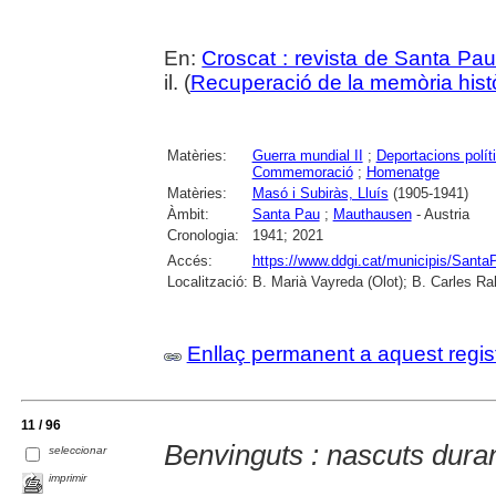
En:
Croscat : revista de Santa Pau
il. (
Recuperació de la memòria hist
Matèries:
Guerra mundial II
;
Deportacions polít
Commemoració
;
Homenatge
Matèries:
Masó i Subiràs, Lluís
(1905-1941)
Àmbit:
Santa Pau
;
Mauthausen
- Austria
Cronologia:
1941; 2021
Accés:
https://www.ddgi.cat/municipis/Santa
Localització:
B. Marià Vayreda (Olot); B. Carles Ra
Enllaç permanent a aquest regis
11 / 96
Benvinguts : nascuts duran
seleccionar
imprimir