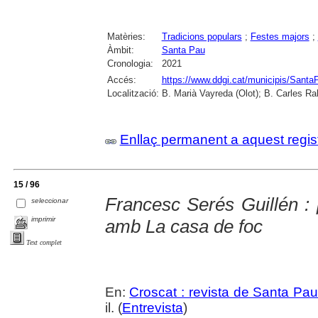
Matèries:
Tradicions populars
;
Festes majors
;
Àmbit:
Santa Pau
Cronologia:
2021
Accés:
https://www.ddgi.cat/municipis/Santa
Localització:
B. Marià Vayreda (Olot); B. Carles Ra
Enllaç permanent a aquest regis
15 / 96
Francesc Serés Guillén :
seleccionar
imprimir
amb La casa de foc
Text complet
En:
Croscat : revista de Santa Pau
il. (
Entrevista
)