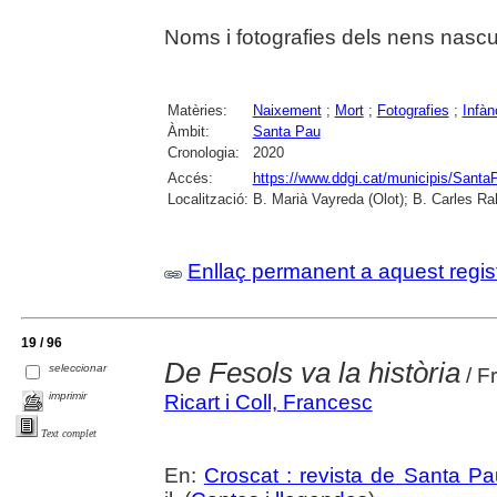
Noms i fotografies dels nens nascu
Matèries:
Naixement
;
Mort
;
Fotografies
;
Infàn
Àmbit:
Santa Pau
Cronologia:
2020
Accés:
https://www.ddgi.cat/municipis/Sant
Localització:
B. Marià Vayreda (Olot); B. Carles Ra
Enllaç permanent a aquest regis
19 / 96
De Fesols va la història
seleccionar
/ Fr
imprimir
Ricart i Coll, Francesc
Text complet
En:
Croscat : revista de Santa Pa