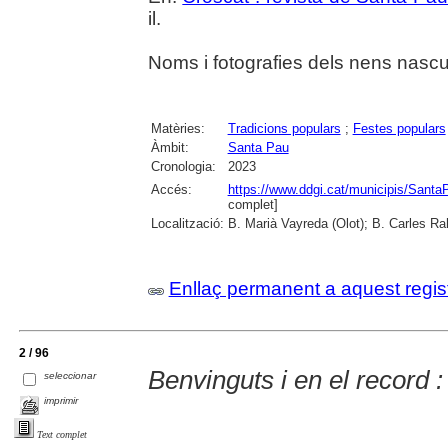
il.
Noms i fotografies dels nens nascu
Matèries:
Tradicions populars
;
Festes populars
Àmbit:
Santa Pau
Cronologia:
2023
Accés:
https://www.ddgi.cat/municipis/Sant
complet]
Localització:
B. Marià Vayreda (Olot); B. Carles Ra
Enllaç permanent a aquest regis
2 / 96
Benvinguts i en el record 
seleccionar
imprimir
Text complet