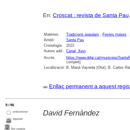
En:
Croscat : revista de Santa Pau
Matèries:
Tradicions populars
;
Festes majors
;
Àmbit:
Santa Pau
Cronologia:
2022
Autors add.:
Canal, Xevi
Accés:
https://www.ddgi.cat/municipis/Sant
complet]
Localització:
B. Marià Vayreda (Olot); B. Carles Ra
Enllaç permanent a aquest regis
9 / 96
David Fernàndez
seleccionar
imprimir
Text complet