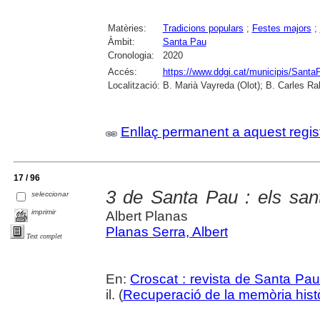
Matèries:
Tradicions populars
;
Festes majors
;
Àmbit:
Santa Pau
Cronologia:
2020
Accés:
https://www.ddgi.cat/municipis/Sant
Localització:
B. Marià Vayreda (Olot); B. Carles Ra
Enllaç permanent a aquest regis
17 / 96
3 de Santa Pau : els sa
seleccionar
imprimir
Albert Planas
Planas Serra, Albert
Text complet
En:
Croscat : revista de Santa Pau
il. (
Recuperació de la memòria hist