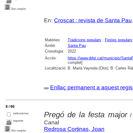
Text complet
En:
Croscat : revista de Santa Pau
Matèries:
Tradicions populars
;
Festes populars
Àmbit:
Santa Pau
Cronologia:
2022
Accés:
https://www.ddgi.cat/municipis/Sant
complet]
Localització:
B. Marià Vayreda (Olot); B. Carles Ra
Enllaç permanent a aquest regis
8 / 96
Pregó de la festa major
seleccionar
/ 
imprimir
Canal
Redrosa Cortinas, Joan
Text complet