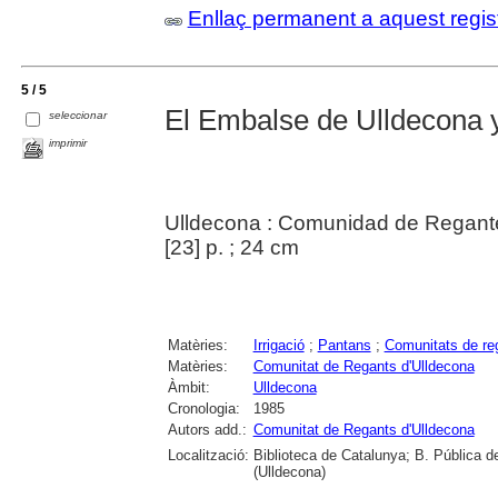
Enllaç permanent a aquest regis
5 / 5
El Embalse de Ulldecona
seleccionar
imprimir
Ulldecona : Comunidad de Regant
[23] p. ; 24 cm
Matèries:
Irrigació
;
Pantans
;
Comunitats de re
Matèries:
Comunitat de Regants d'Ulldecona
Àmbit:
Ulldecona
Cronologia:
1985
Autors add.:
Comunitat de Regants d'Ulldecona
Localització:
Biblioteca de Catalunya; B. Pública d
(Ulldecona)