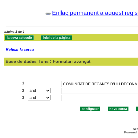
Enllaç permanent a aquest regis
pàgina 1 de 1
Refinar la cerca
Base de dades
fons : Formulari avançat
Cercar:
1
2
3
Sea
Powered