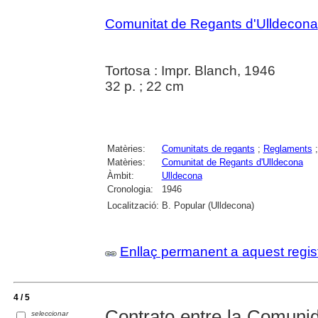
Comunitat de Regants d'Ulldecona
Tortosa : Impr. Blanch, 1946
32 p. ; 22 cm
Matèries:
Comunitats de regants
;
Reglaments
Matèries:
Comunitat de Regants d'Ulldecona
Àmbit:
Ulldecona
Cronologia:
1946
Localització:
B. Popular (Ulldecona)
Enllaç permanent a aquest regis
4 / 5
Contrato entre la Comuni
seleccionar