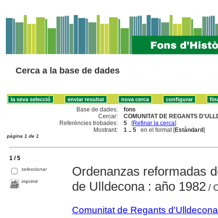
Cerca a la base de dades
Base de dades:
fons
Cercar:
COMUNITAT DE REGANTS D'ULL
Referències trobades:
5
[
Refinar la cerca
]
Mostrant:
1 .. 5
en el format [
Estàndard
]
pàgina 1 de 1
1 / 5
Ordenanzas reformadas d
seleccionar
imprimir
de Ulldecona : año 1982
/ 
Comunitat de Regants d'Ulldecona