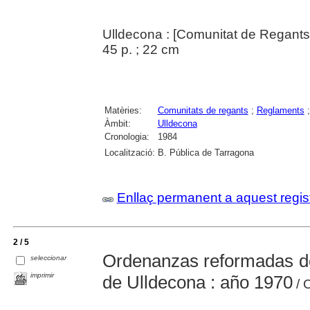
Ulldecona : [Comunitat de Regants 
45 p. ; 22 cm
Matèries:
Comunitats de regants
;
Reglaments
Àmbit:
Ulldecona
Cronologia:
1984
Localització:
B. Pública de Tarragona
Enllaç permanent a aquest regis
2 / 5
Ordenanzas reformadas d
seleccionar
imprimir
de Ulldecona : año 1970
/ 