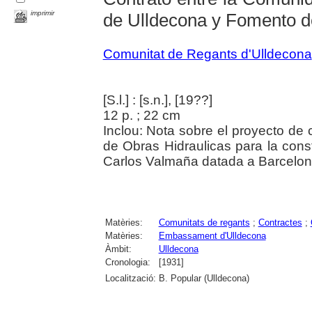
imprimir
de Ulldecona y Fomento d
Comunitat de Regants d'Ulldecona
[S.l.] : [s.n.], [19??]
12 p. ; 22 cm
Inclou: Nota sobre el proyecto de
de Obras Hidraulicas para la con
Carlos Valmaña datada a Barcelon
Matèries:
Comunitats de regants
;
Contractes
;
Matèries:
Embassament d'Ulldecona
Àmbit:
Ulldecona
Cronologia:
[1931]
Localització:
B. Popular (Ulldecona)