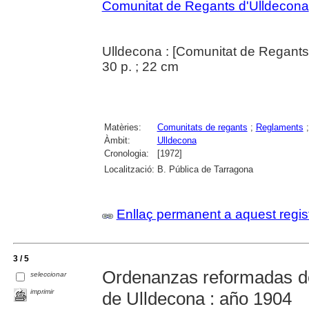
Comunitat de Regants d'Ulldecona
Ulldecona : [Comunitat de Regants 
30 p. ; 22 cm
Matèries:
Comunitats de regants
;
Reglaments
Àmbit:
Ulldecona
Cronologia:
[1972]
Localització:
B. Pública de Tarragona
Enllaç permanent a aquest regis
3 / 5
Ordenanzas reformadas d
seleccionar
imprimir
de Ulldecona : año 1904