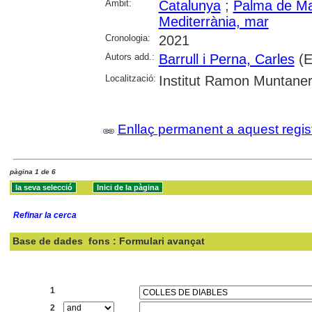
Àmbit:
Catalunya
;
Palma de Ma
Mediterrània, mar
Cronologia:
2021
Autors add.:
Barrull i Perna, Carles
(E
Localització:
Institut Ramon Muntane
Enllaç permanent a aquest regis
pàgina 1 de 6
Refinar la cerca
Base de dades
fons : Formulari avançat
Cercar:
1
2