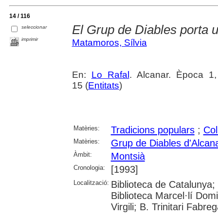
14 / 116
El Grup de Diables porta 
seleccionar
imprimir
Matamoros, Sílvia
En:
Lo Rafal
. Alcanar. Època 1,
15 (
Entitats
)
Matèries:
Tradicions populars
;
Col
Matèries:
Grup de Diables d'Alcan
Àmbit:
Montsià
Cronologia:
[1993]
Localització:
Biblioteca de Catalunya;
Biblioteca Marcel·lí Domi
Virgili; B. Trinitari Fabre