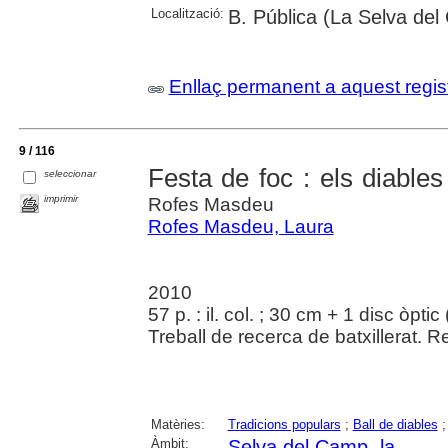
Localització:
B. Pública (La Selva de
Enllaç permanent a aquest regis
9 / 116
Festa de foc : els diable
seleccionar
imprimir
Rofes Masdeu
Rofes Masdeu, Laura
2010
57 p. : il. col. ; 30 cm + 1 disc òpt
Treball de recerca de batxillerat. Re
Matèries:
Tradicions populars
;
Ball de diables
Àmbit:
Selva del Camp, la