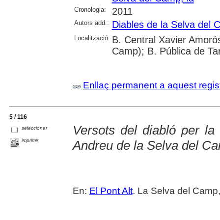
Cronologia:
2011
Autors add.:
Diables de la Selva del
Localització:
B. Central Xavier Amorós
Camp); B. Pública de Ta
Enllaç permanent a aquest regis
5 / 116
Versots del diabló per l
seleccionar
imprimir
Andreu de la Selva del C
En:
El Pont Alt
. La Selva del Camp,