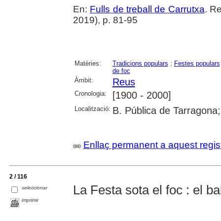
En:
Fulls de treball de Carrutxa
. R
2019), p. 81-95
Matèries:
Tradicions populars
;
Festes populars
de foc
Àmbit:
Reus
Cronologia:
[1900 - 2000]
Localització:
B. Pública de Tarragona
Enllaç permanent a aquest regis
2 / 116
La Festa sota el foc : el b
seleccionar
imprimir