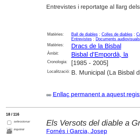
Entrevistes i reportatge al llarg de
Matèries:
Ball de diables
;
Colles de diables
;
C
Entrevistes
;
Documents audiovisuals
Matèries:
Dracs de la Bisbal
Àmbit:
Bisbal d'Empordà, la
Cronologia:
[1985 - 2005]
Localització:
B. Municipal (La Bisbal 
Enllaç permanent a aquest regis
18 / 116
Els Versots del diable a G
seleccionar
imprimir
Fornés i Garcia, Josep