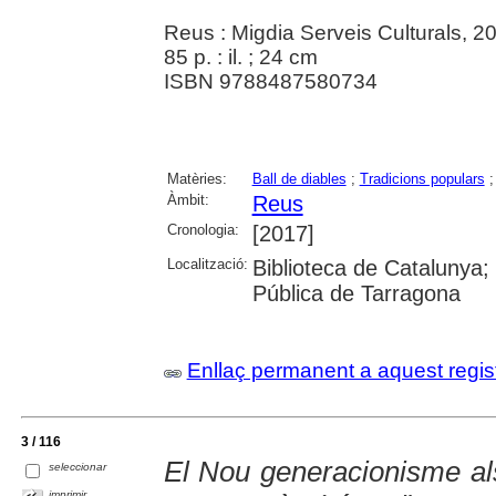
Reus : Migdia Serveis Culturals, 2
85 p. : il. ; 24 cm
ISBN 9788487580734
Matèries:
Ball de diables
;
Tradicions populars
Àmbit:
Reus
Cronologia:
[2017]
Localització:
Biblioteca de Catalunya;
Pública de Tarragona
Enllaç permanent a aquest regis
3 / 116
El Nou generacionisme als 
seleccionar
imprimir