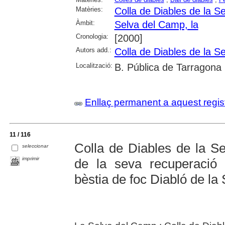
Matèries:
Colla de Diables de la S
Àmbit:
Selva del Camp, la
Cronologia:
[2000]
Autors add.:
Colla de Diables de la S
Localització:
B. Pública de Tarragona
Enllaç permanent a aquest regis
11 / 116
Colla de Diables de la S
seleccionar
imprimir
de la seva recuperació
bèstia de foc Diabló de l