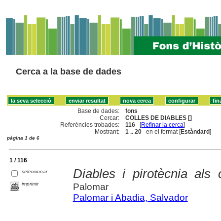
Cerca a la base de dades
Base de dades:
fons
Cercar:
COLLES DE DIABLES []
Referències trobades:
116
[
Refinar la cerca
]
Mostrant:
1 .. 20
en el format [
Estàndard
]
pàgina 1 de 6
1 / 116
Diables i pirotècnia als
seleccionar
imprimir
Palomar
Palomar i Abadia, Salvador