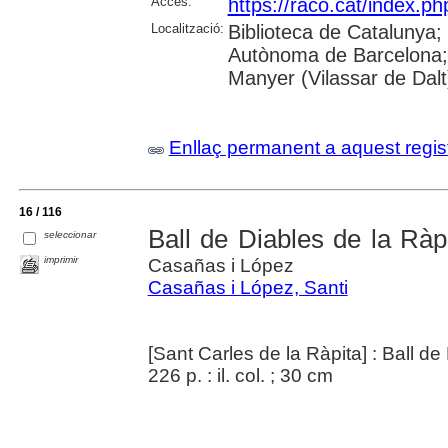
Accés:
https://raco.cat/index.ph
Localització:
Biblioteca de Catalunya;
Autònoma de Barcelona;
Manyer (Vilassar de Dalt
Enllaç permanent a aquest regis
16 / 116
Ball de Diables de la Ràpit
seleccionar
imprimir
Casañas i López
Casañas i López, Santi
[Sant Carles de la Ràpita] : Ball de
226 p. : il. col. ; 30 cm