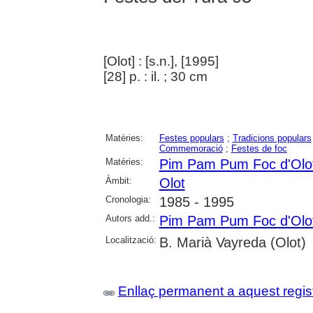
[Olot] : [s.n.], [1995]
[28] p. : il. ; 30 cm
Matèries:
Festes populars
;
Tradicions populars
Commemoració
;
Festes de foc
Matèries:
Pim Pam Pum Foc d'Olo
Àmbit:
Olot
Cronologia:
1985 - 1995
Autors add.:
Pim Pam Pum Foc d'Olo
Localització:
B. Marià Vayreda (Olot)
Enllaç permanent a aquest regis