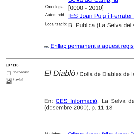
Cronologia:
[0000 - 2010]
Autors add.:
IES Joan Puig i Ferrater
Localització:
B. Pública (La Selva de
Enllaç permanent a aquest regis
10 / 116
El Diabló
seleccionar
/ Colla de Diables de 
imprimir
En:
CES Informació
. La Selva d
(desembre 2000), p. 11-13
Matèries:
Colles de diables
;
Ball de diables
;
Fe