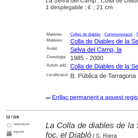
La Selva del Camp : Colla de Diabl
1 desplegable : il. ; 21 cm
Matèries:
Colles de diables
;
Commemoració
;
T
Matèries:
Colla de Diables de la S
Àmbit:
Selva del Camp, la
Cronologia:
1985 - 2000
Autors add.:
Colla de Diables de la S
Localització:
B. Pública de Tarragona
Enllaç permanent a aquest regis
12 / 116
La Colla de diables de la
seleccionar
imprimir
foc, el Diabló
/ S. Riera