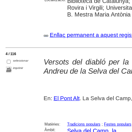
Biblioteca de Catalunya;
Rovira i Virgili; Univers
B. Mestra Maria Antònia 
Enllaç permanent a aquest regis
4 / 116
Versots del diabló per l
seleccionar
imprimir
Andreu de la Selva del C
En:
El Pont Alt
. La Selva del Camp
Matèries:
Tradicions populars
;
Festes populars
Àmbit:
Selva del Camp, la