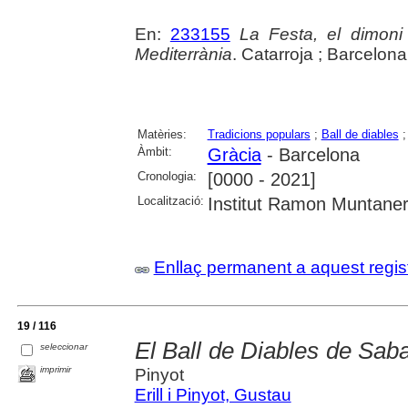
En:
233155
La Festa, el dimoni
Mediterrània
. Catarroja ; Barcelona
Matèries:
Tradicions populars
;
Ball de diables
Àmbit:
Gràcia
- Barcelona
Cronologia:
[0000 - 2021]
Localització:
Institut Ramon Muntane
Enllaç permanent a aquest regis
19 / 116
El Ball de Diables de Sabad
seleccionar
imprimir
Pinyot
Erill i Pinyot, Gustau