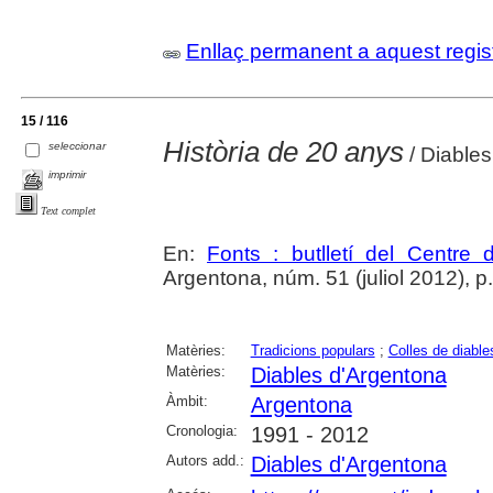
Enllaç permanent a aquest regis
15 / 116
Història de 20 anys
seleccionar
/ Diable
imprimir
Text complet
En:
Fonts : butlletí del Centre 
Argentona, núm. 51 (juliol 2012), p. 1
Matèries:
Tradicions populars
;
Colles de diable
Matèries:
Diables d'Argentona
Àmbit:
Argentona
Cronologia:
1991 - 2012
Autors add.:
Diables d'Argentona