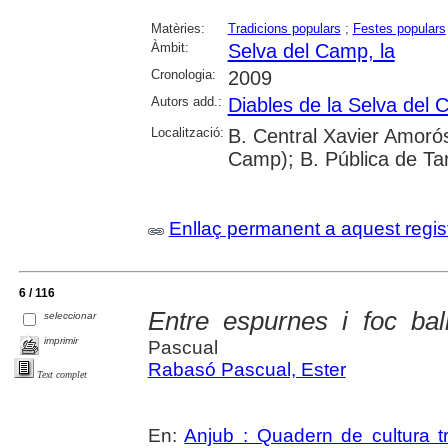
Matèries:
Tradicions populars
;
Festes populars
Àmbit:
Selva del Camp, la
Cronologia:
2009
Autors add.:
Diables de la Selva del
Localització:
B. Central Xavier Amorós
Camp); B. Pública de Ta
Enllaç permanent a aquest regis
6 / 116
Entre espurnes i foc bal
seleccionar
imprimir
Pascual
Rabasó Pascual, Ester
Text complet
En:
Anjub : Quadern de cultura tr