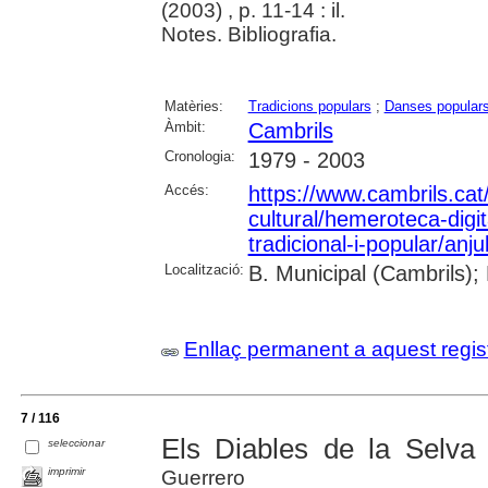
(2003) , p. 11-14 : il.
Notes. Bibliografia.
Matèries:
Tradicions populars
;
Danses popular
Àmbit:
Cambrils
Cronologia:
1979 - 2003
Accés:
https://www.cambrils.cat/
cultural/hemeroteca-digi
tradicional-i-popular/anj
Localització:
B. Municipal (Cambrils);
Enllaç permanent a aquest regis
7 / 116
Els Diables de la Selv
seleccionar
imprimir
Guerrero