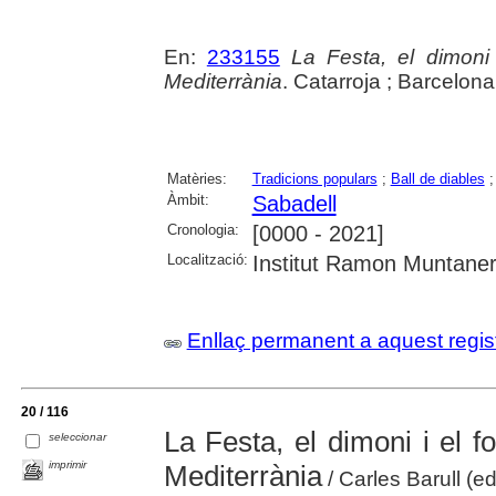
En:
233155
La Festa, el dimoni
Mediterrània
. Catarroja ; Barcelona
Matèries:
Tradicions populars
;
Ball de diables
Àmbit:
Sabadell
Cronologia:
[0000 - 2021]
Localització:
Institut Ramon Muntane
Enllaç permanent a aquest regis
20 / 116
La Festa, el dimoni i el 
seleccionar
imprimir
Mediterrània
/ Carles Barull (ed