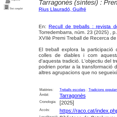
Tarragonès (síntesi) : Pre
Rius Llauradó, Guifré
Text complet
En:
Recull de treballs : revista 
Torredembarra, núm. 23 (2025) , p. 
XVIIè Premi Treball de Recerca de B
El treball explora la participaci
colles de diables i com aquesta 
d'aquesta tradició. L'objectiu del 
podrien portar a la transformació d
altres agrupacions que no segueixin
Matèries:
Treballs escolars
;
Tradicions popular
Àmbit:
Tarragonès
Cronologia:
[2025]
Accés:
https://raco.cat/index.p
Localització: