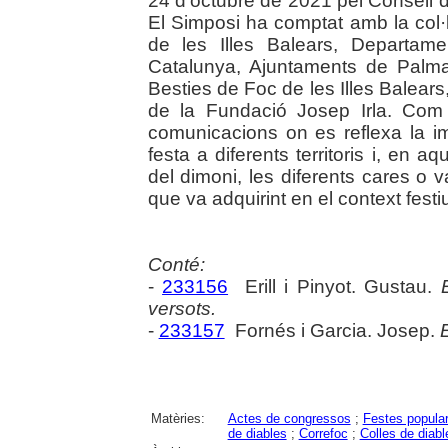
24 d'octubre de 2021 pel Consell d
El Simposi ha comptat amb la col·
de les Illes Balears, Departam
Catalunya, Ajuntaments de Palma
Besties de Foc de les Illes Balears,
de la Fundació Josep Irla. Com 
comunicacions on es reflexa la im
festa a diferents territoris i, en 
del dimoni, les diferents cares o va
que va adquirint en el context festiu.
Conté:
-
233156
Erill i Pinyot. Gustau.
versots.
-
233157
Fornés i Garcia. Josep.
E
Matèries:
Actes de congressos
;
Festes popula
de diables
;
Correfoc
;
Colles de diabl