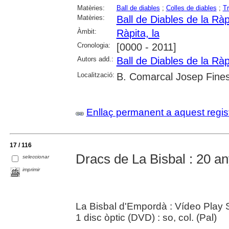
Matèries:
Ball de diables
;
Colles de diables
;
Tr
Matèries:
Ball de Diables de la Ràp
Àmbit:
Ràpita, la
Cronologia:
[0000 - 2011]
Autors add.:
Ball de Diables de la Ràp
Localització:
B. Comarcal Josep Fines
Enllaç permanent a aquest regis
17 / 116
Dracs de La Bisbal : 20 a
seleccionar
imprimir
La Bisbal d'Empordà : Vídeo Play 
1 disc òptic (DVD) : so, col. (Pal)