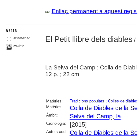
Enllaç permanent a aquest regis
8 / 116
El Petit llibre dels diables
seleccionar
/
imprimir
La Selva del Camp : Colla de Diab
12 p. ; 22 cm
Matèries:
Tradicions populars
;
Colles de diable
Matèries:
Colla de Diables de la S
Àmbit:
Selva del Camp, la
Cronologia:
[2015]
Autors add.:
Colla de Diables de la S