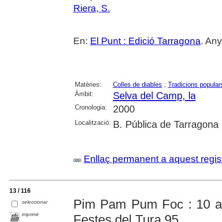
Riera, S.
En:
El Punt : Edició Tarragona
. An
Matèries:
Colles de diables
;
Tradicions popular
Àmbit:
Selva del Camp, la
Cronologia:
2000
Localització:
B. Pública de Tarragona
Enllaç permanent a aquest regis
13 / 116
Pim Pam Pum Foc : 10 an
seleccionar
imprimir
Festes del Tura 95