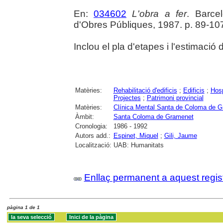
En:
034602
L'obra a fer
. Barce
d'Obres Públiques, 1987. p. 89-107 
Inclou el pla d'etapes i l'estimació 
Matèries:
Rehabilitació d'edificis
;
Edificis
;
Hosp
Projectes
;
Patrimoni provincial
Matèries:
Clínica Mental Santa de Coloma de 
Àmbit:
Santa Coloma de Gramenet
Cronologia:
1986 - 1992
Autors add.:
Espinet, Miquel
;
Gili, Jaume
Localització:
UAB: Humanitats
Enllaç permanent a aquest regis
pàgina 1 de 1