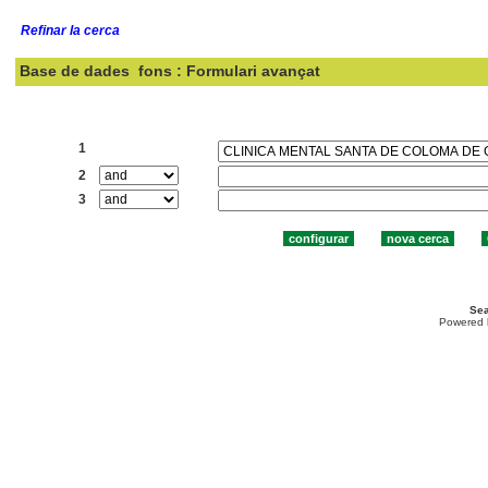
Refinar la cerca
Base de dades
fons : Formulari avançat
Cercar:
1
2
3
Sea
Powered