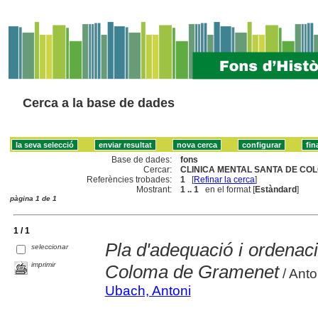
Cerca a la base de dades
Base de dades:
fons
Cercar:
CLINICA MENTAL SANTA DE CO
Referències trobades:
1
[
Refinar la cerca
]
Mostrant:
1 .. 1
en el format [
Estàndard
]
pàgina 1 de 1
1 / 1
Pla d'adequació i ordenaci
seleccionar
imprimir
Coloma de Gramenet
/ Anto
Ubach, Antoni