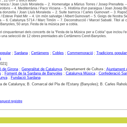
ol. ; 22 cm+ 2 discs àudio
esca / Joan Lluís Moraleda -- 2. Homenatge a Màrius Torres / Josep Prenafeta --
otons -- 4. Mediterrània / Paco Viciana -- 5. Història d'un paraigua / Joan Josep Bl
i la donzella / Joan Lluís Moraleda -- 2. Suite barroca / Carles Guinovart -- 3. Raps
 / Esteve Palet Mir -- 4. Un món salvatge / Albert Guinovart -- 5. Goigs de Nostra 
ina -- 6. Catalunya 5714 / Marc Timón -- 7. Deconstrucció / Marcel Sabaté. Títol al 
 Banyoles, 50 anys. Festa de la música per a cobla.
cinquantenari dels concerts de la "Festa de la Música per a Cobla" que inclou l'e
mb una selecció de 12 obres premiades als Certàmens Ceret-Banyoles.
opular
;
Sardana
;
Certàmens
;
Cobles
;
Commemoració
;
Tradicions popular
s
2021]
ó de Girona
;
Generalitat de Catalunya
. Departament de Cultura ;
Ajuntament 
s
;
Foment de la Sardana de Banyoles
;
Catalunya Música
;
Confederació Sar
lunya
;
Fundació Sardana
ca de Catalunya; B. Comarcal del Pla de l'Estany (Banyoles); B. Carles Rahol
aquest registre