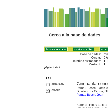
Cerca a la base de dades
Base de dades:
fo
Cercar:
CA
Referències trobades:
1
Mostrant:
1 ..
pàgina 1 de 1
1 / 1
Cinquanta conce
seleccionar
Parnau Bosch ; [amb e
imprimir
Diputació de Girona, F
Parnau Bosch, Joan
[Girona] : Rigau Editors