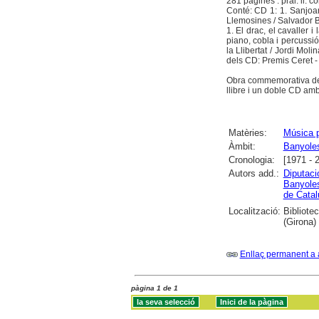
281 pàgines : pral. il. c
Conté: CD 1: 1. Sanjoan
Llemosines / Salvador Br
1. El drac, el cavaller 
piano, cobla i percussió
la Llibertat / Jordi Mol
dels CD: Premis Ceret -
Obra commemorativa del 
llibre i un doble CD a
Matèries:
Música p
Àmbit:
Banyole
Cronologia:
[1971 - 
Autors add.:
Diputaci
Banyole
de Cata
Localització:
Bibliote
(Girona)
Enllaç permanent a 
pàgina 1 de 1