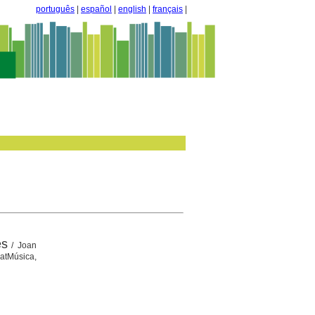
português
|
español
|
english
|
français
|
es
/ Joan
atMúsica,