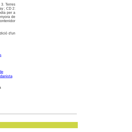
 3. Terres
ay ; CD 2:
òdia per a
Senyora de
contenidor
dició d'un
s
de
danista
a