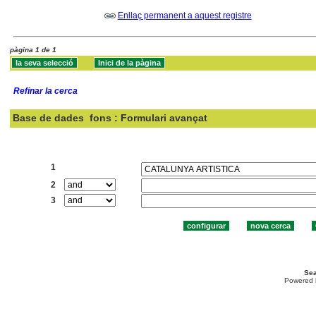
Enllaç permanent a aquest registre
pàgina 1 de 1
Refinar la cerca
Base de dades
fons : Formulari avançat
Cercar:
1
2
3
Sea
Powered