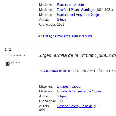
Matèries:
Santuaris
;
Artistes
Matèries:
Rusiñol i Prats, Santiago
(1861-1931)
Matèries:
Santuari del Vinyet de Sitges
Àmbit:
Sitges
Cronologia:
1901
Enllaç permanent a aquest registre
2 / 2
Sitges, ermita de la Trinitat : [dibuix 
seleccionar
imprimir
En:
Catalunya artística
. Barcelona. Any 1, núm. 23 (15 n
Matèries:
Ermites
;
Dibuix
Matèries:
Ermita de la Trinitat de Sitges
Àmbit:
Sitges
Cronologia:
1900
Autors
Passos Valero, José de
(Il·l.)
add.: