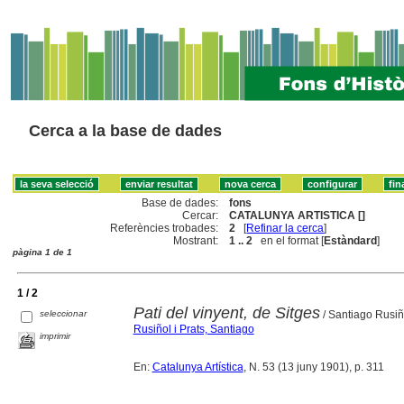
Cerca a la base de dades
Base de dades:
fons
Cercar:
CATALUNYA ARTISTICA []
Referències trobades:
2
[
Refinar la cerca
]
Mostrant:
1 .. 2
en el format [
Estàndard
]
pàgina 1 de 1
1 / 2
Pati del vinyent, de Sitges
seleccionar
/ Santiago Rusiñ
Rusiñol i Prats, Santiago
imprimir
En:
Catalunya Artística
, N. 53 (13 juny 1901), p. 311