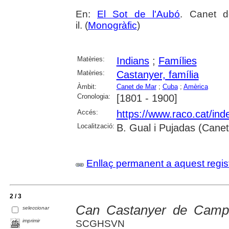
En:
El Sot de l'Aubó
. Canet d
il. (
Monogràfic
)
Matèries:
Indians
;
Famílies
Matèries:
Castanyer, família
Àmbit:
Canet de Mar
;
Cuba
;
Amèrica
Cronologia:
[1801 - 1900]
Accés:
https://www.raco.cat/ind
Localització:
B. Gual i Pujadas (Cane
Enllaç permanent a aquest regis
2 / 3
Can Castanyer de Camp
seleccionar
imprimir
SCGHSVN