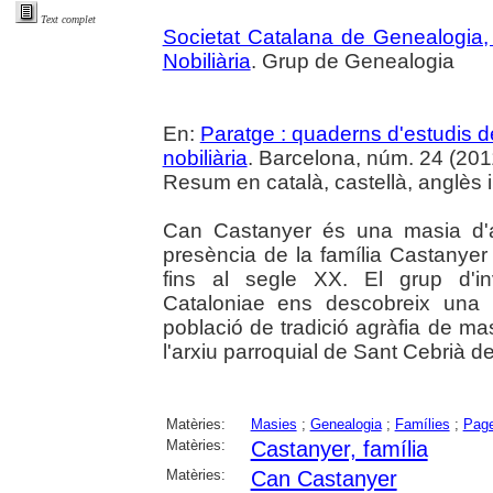
Text complet
Societat Catalana de Genealogia, He
Nobiliària
. Grup de Genealogia
En:
Paratge : quaderns d'estudis de 
nobiliària
. Barcelona, núm. 24 (2011) 
Resum en català, castellà, anglès i
Can Castanyer és una masia d'a
presència de la família Castanyer
fins al segle XX. El grup d'i
Cataloniae ens descobreix una 
població de tradició agràfia de mas
l'arxiu parroquial de Sant Cebrià de
Matèries:
Masies
;
Genealogia
;
Famílies
;
Page
Matèries:
Castanyer, família
Matèries:
Can Castanyer