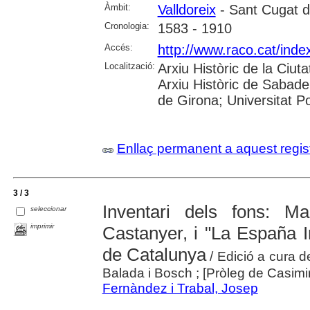
Àmbit:
Valldoreix
- Sant Cugat de
Cronologia:
1583 - 1910
Accés:
http://www.raco.cat/inde
Localització:
Arxiu Històric de la Ciut
Arxiu Històric de Sabadel
de Girona; Universitat 
Enllaç permanent a aquest regis
3 / 3
Inventari dels fons: Ma
seleccionar
imprimir
Castanyer, i "La España In
de Catalunya
/ Edició a cura 
Balada i Bosch ; [Pròleg de Casimir
Fernàndez i Trabal, Josep