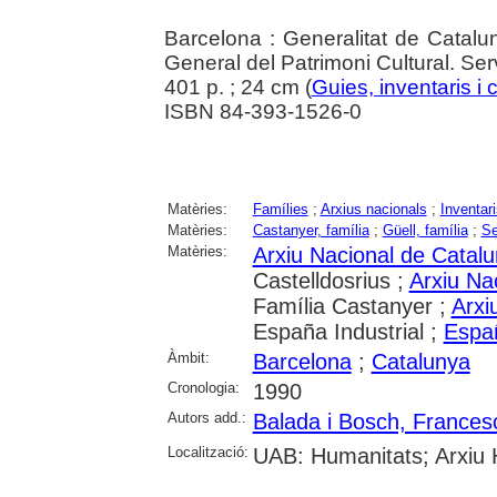
Barcelona : Generalitat de Catalu
General del Patrimoni Cultural. Ser
401 p. ; 24 cm (
Guies, inventaris i 
ISBN 84-393-1526-0
Matèries:
Famílies
;
Arxius nacionals
;
Inventari
Matèries:
Castanyer, família
;
Güell, família
;
Se
Matèries:
Arxiu Nacional de Catal
Castelldosrius ;
Arxiu Na
Família Castanyer ;
Arxi
España Industrial ;
Españ
Àmbit:
Barcelona
;
Catalunya
Cronologia:
1990
Autors add.:
Balada i Bosch, Frances
Localització:
UAB: Humanitats; Arxiu H