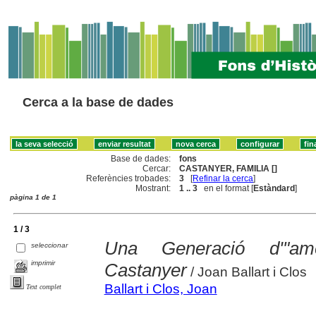
Cerca a la base de dades
Base de dades:
fons
Cercar:
CASTANYER, FAMILIA []
Referències trobades:
3
[
Refinar la cerca
]
Mostrant:
1 .. 3
en el format [
Estàndard
]
pàgina 1 de 1
1 / 3
Una Generació d'"ame
seleccionar
imprimir
Castanyer
/ Joan Ballart i Clos
Ballart i Clos, Joan
Text complet