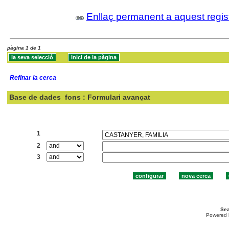
Enllaç permanent a aquest regis
pàgina 1 de 1
Refinar la cerca
Base de dades
fons : Formulari avançat
Cercar:
1
2
3
Sea
Powered