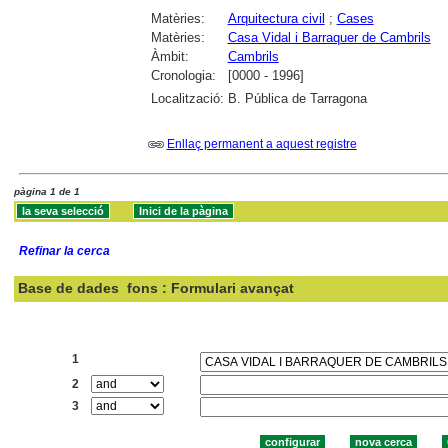
Matèries:
Arquitectura civil
;
Cases
Matèries:
Casa Vidal i Barraquer de Cambrils
Àmbit:
Cambrils
Cronologia:
[0000 - 1996]
Localització:
B. Pública de Tarragona
Enllaç permanent a aquest registre
pàgina 1 de 1
Refinar la cerca
Base de dades
fons : Formulari avançat
Cercar:
1
2
3