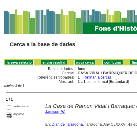
Cerca a la base de dades
Base de dades:
fons
Cercar:
CASA VIDAL I BARRAQUER DE C
Referències trobades:
1
[
Refinar la cerca
]
Mostrant:
1 .. 1
en el format [
Estàndard
]
pàgina 1 de 1
1 / 1
La Casa de Ramon Vidal i Barraquer
seleccionar
/
Jamison, W.
imprimir
En:
Diari de Tarragona
. Tarragona. Any CLXXXVI, 4a è