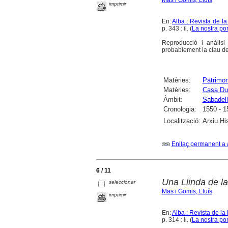
Mas i Gomis, Lluís
imprimir
En:
Alba : Revista de l
p. 343 : il. (
La nostra po
Reproducció i anàlisi
probablement la clau de
Matèries:
Patrimoni
Matèries:
Casa Du
Àmbit:
Sabadell
Cronologia:
1550 - 1
Localització:
Arxiu Hi
Enllaç permanent a 
6 / 11
Una Llinda de l
seleccionar
Mas i Gomis, Lluís
imprimir
En:
Alba : Revista de l
p. 314 : il. (
La nostra po