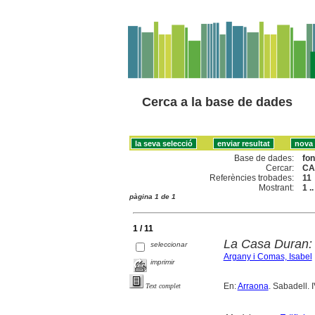
Cerca a la base de dades
Base de dades:
fo
Cercar:
CA
Referències trobades:
11
Mostrant:
1 .
pàgina 1 de 1
1 / 11
La Casa Duran: e
seleccionar
Argany i Comas, Isabel
imprimir
En:
Arraona
. Sabadell. 
Text complet