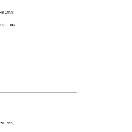
ril 1959),
pedra era
rzo 1959),