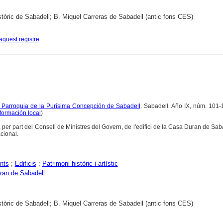
stòric de Sabadell; B. Miquel Carreras de Sabadell (antic fons CES)
aquest registre
a Parroquia de la Purísima Concepción de Sabadell
. Sabadell. Año IX, núm. 101-1
formación local
)
, per part del Consell de Ministres del Govern, de l'edifici de la Casa Duran de Sa
cional.
nts
;
Edificis
;
Patrimoni històric i artístic
ran de Sabadell
stòric de Sabadell; B. Miquel Carreras de Sabadell (antic fons CES)