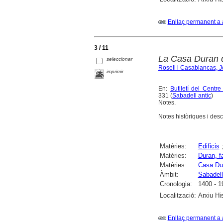
Enllaç permanent a 
3 / 11
La Casa Duran 
seleccionar
Rosell i Casablancas, 
imprimir
En:
Butlletí del Centr
331 (
Sabadell antic
)
Notes.
Notes històriques i desc
Matèries:
Edificis
Matèries:
Duran, f
Matèries:
Casa Du
Àmbit:
Sabadell
Cronologia:
1400 - 1
Localització:
Arxiu Hi
Enllaç permanent a 