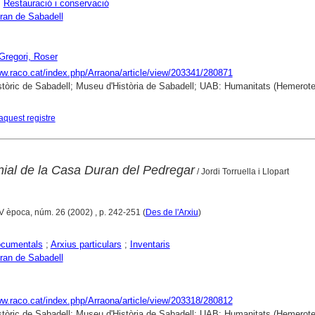
;
Restauració i conservació
ran de Sabadell
 Gregori, Roser
ww.raco.cat/index.php/Arraona/article/view/203341/280871
stòric de Sabadell; Museu d'Història de Sabadell; UAB: Humanitats (Hemerot
aquest registre
nial de la Casa Duran del Pedregar
/ Jordi Torruella i Llopart
IV època, núm. 26 (2002) , p. 242-251 (
Des de l'Arxiu
)
ocumentals
;
Arxius particulars
;
Inventaris
ran de Sabadell
ww.raco.cat/index.php/Arraona/article/view/203318/280812
stòric de Sabadell; Museu d'Història de Sabadell; UAB: Humanitats (Hemerot