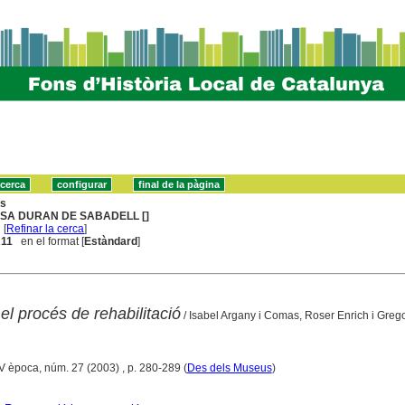
ns
SA DURAN DE SABADELL []
[
Refinar la cerca
]
. 11
en el format [
Estàndard
]
l procés de rehabilitació
/ Isabel Argany i Comas, Roser Enrich i Grego
IV època, núm. 27 (2003) , p. 280-289 (
Des dels Museus
)