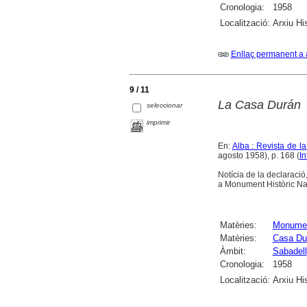
Cronologia:
1958
Localització:
Arxiu Hi
Enllaç permanent a 
9 / 11
La Casa Durán
seleccionar
imprimir
En:
Alba : Revista de l
agosto 1958), p. 168 (
In
Notícia de la declaració
a Monument Històric Na
Matèries:
Monume
Matèries:
Casa Du
Àmbit:
Sabadell
Cronologia:
1958
Localització:
Arxiu Hi