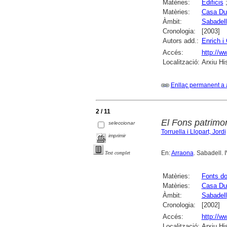
Matèries:
Edificis
Matèries:
Casa Du
Àmbit:
Sabadell
Cronologia:
[2003]
Autors add.:
Enrich i
Accés:
http://w
Localització:
Arxiu Hi
Enllaç permanent a 
2 / 11
El Fons patrimo
seleccionar
Torruella i Llopart, Jordi
imprimir
En:
Arraona
. Sabadell. 
Text complet
Matèries:
Fonts d
Matèries:
Casa Du
Àmbit:
Sabadell
Cronologia:
[2002]
Accés:
http://w
Localització:
Arxiu Hi