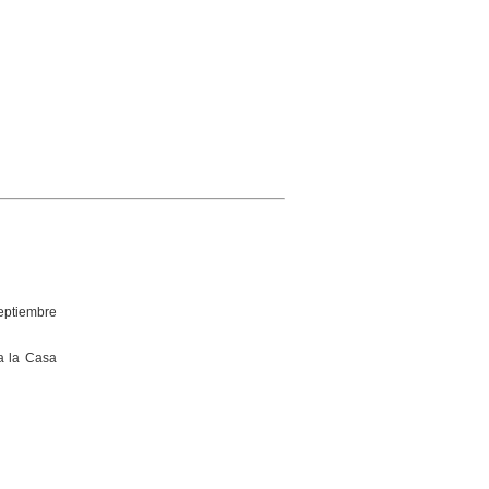
septiembre
va la Casa