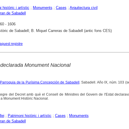
 històric i artístic
;
Monuments
;
Cases
;
Arquitectura civil
ran de Sabadell
60 - 1606
stòric de Sabadell; B. Miquel Carreras de Sabadell (antic fons CES)
aquest registre
 declarada Monument Nacional
a Parroquia de la Purísima Concepción de Sabadell
. Sabadell. Año IX, núm. 103 (
ntegre del Decret amb què el Consell de Ministres del Govern de l'Estat declara
a Monument Històric Nacional.
lei
;
Patrimoni històric i artístic
;
Cases
;
Monuments
ran de Sabadell