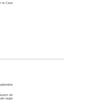
en la Casa
septiembre
 Govern de
 del segle