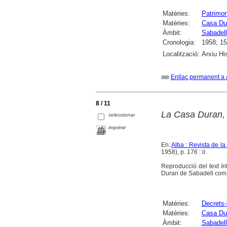
Matèries:
Patrimoni
Matèries:
Casa Du
Àmbit:
Sabadell
Cronologia:
1958; 15
Localització:
Arxiu Hi
Enllaç permanent a 
8 / 11
La Casa Duran,
seleccionar
imprimir
En:
Alba : Revista de l
1958), p. 176 : il.
Reproducció del text í
Duran de Sabadell com 
Matèries:
Decrets-l
Matèries:
Casa Du
Àmbit:
Sabadell