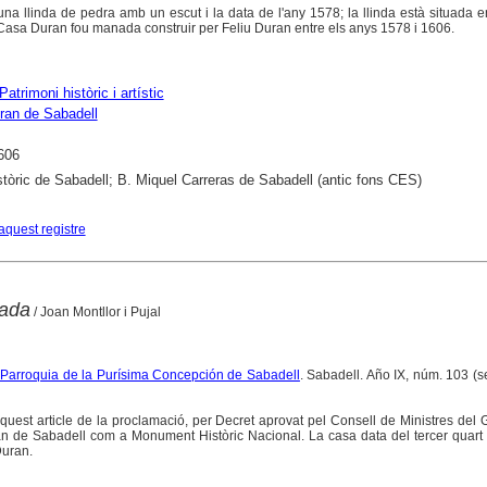
una llinda de pedra amb un escut i la data de l'any 1578; la llinda està situada 
asa Duran fou manada construir per Feliu Duran entre els anys 1578 i 1606.
Patrimoni històric i artístic
ran de Sabadell
606
stòric de Sabadell; B. Miquel Carreras de Sabadell (antic fons CES)
aquest registre
rada
/ Joan Montllor i Pujal
a Parroquia de la Purísima Concepción de Sabadell
. Sabadell. Año IX, núm. 103 (
aquest article de la proclamació, per Decret aprovat pel Consell de Ministres del
ran de Sabadell com a Monument Històric Nacional. La casa data del tercer quart
Duran.