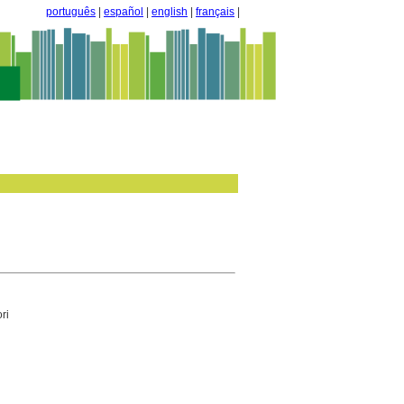
português
|
español
|
english
|
français
|
ri