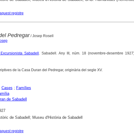
aquest registre
del Pedregar
/ Josep Rosell
Josep
e Excursionista Sabadell
. Sabadell. Any III, núm. 18 (novembre-desembre 1927)
riptives de la Casa Duran del Pedregar, originària del segle XV.
;
Cases
;
Famílies
amília
ran de Sabadell
927
stòric de Sabadell; Museu d'Història de Sabadell
aquest registre