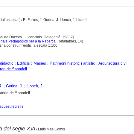
ial especial]
/ R. Farrés, J. Gorina, J. Llonch, J. Llunell
cial de Doctors i Llicenciats. Delegació, 1983?]
rials Pedagògics per a la Recerca
. Retallables, 14)
r a construir l'edifici a escala 1:100.
didàctic
;
Edificis
;
Masies
;
Patrimoni històric i artístic
;
Arquitectura civil
ran de Sabadell
R.
;
Gorina, J.
;
Llonch, J.
stòric de Sabadell
aquest registre
a del segle XVI
/ Lluís Mas Gomis