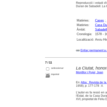
Reproducció i estudi d'
Duran de Sabadell. La C
Matèries:
Cases
;
Matèries:
Casa Du
Àmbit:
Sabadell
Cronologia:
1578 - 1
Localització:
Arxiu Hi
Enllaç permanent a 
7 / 11
La Ciutat, hono
seleccionar
Montllor i Pujal, Joan
imprimir
En:
Alba : Revista de l
1958), p. 177-178 : il.
L'autor es fa ressò en 
l'Estat, de la Casa Du
XVI, propietat de Feliu 