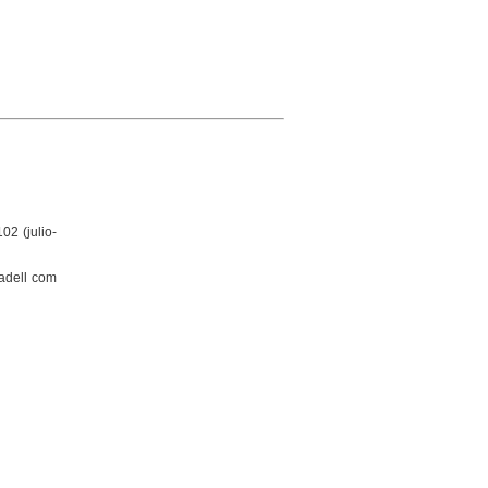
02 (julio-
badell com