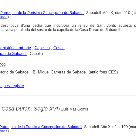
a Parroquia de la Purísima Concepción de Sabadell
. Sabadell. Año X, núm. 110 (ab
rtada
)
 descriptiva d'una pedra que incorpora un relleu de Sant Jordi; aquesta 
 la volta peraltada del sostre de la capella de la Casa Duran de Sabadell.
 històric i artístic
;
Capelles
;
Cases
ran de Sabadell
. Capella
599
stòric de Sabadell; B. Miquel Carreras de Sabadell (antic fons CES)
aquest registre
a Casa Duran. Segle XVI
/ Lluís Mas Gomis
a Parroquia de la Purísima Concepción de Sabadell
. Sabadell. Año X, núm. 109 (ma
rtada
)