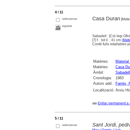
4 / 11
Casa Duran
seleccionar
[Mater
imprimir
Sabadell : [Col·legi Ofi
[7] f. : tot il. ; 41 cm (
Mate
Conté fulls retallables pe
Matèries:
Material 
Matèries:
Casa Du
Àmbit:
Sabadell
Cronologia:
1983
Autors add.:
Farrés, 
Localització:
Arxiu Hi
Enllaç permanent a 
5 / 11
Sant Jordi, pedr
seleccionar