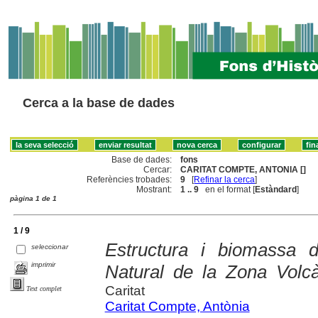
Cerca a la base de dades
Base de dades:
fons
Cercar:
CARITAT COMPTE, ANTONIA []
Referències trobades:
9
[
Refinar la cerca
]
Mostrant:
1 .. 9
en el format [
Estàndard
]
pàgina 1 de 1
1 / 9
Estructura i biomassa d'
seleccionar
imprimir
Natural de la Zona Volcà
Caritat
Text complet
Caritat Compte, Antònia