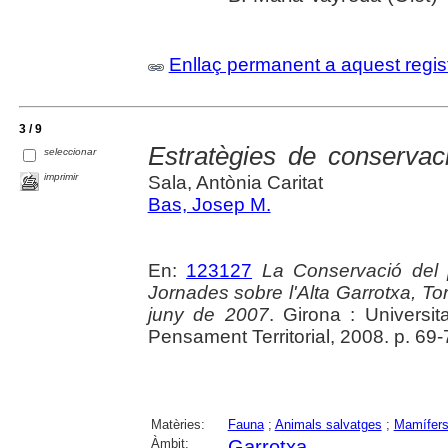
Enllaç permanent a aquest regis
3 / 9
Estratègies de conservaci
seleccionar
imprimir
Sala, Antònia Caritat
Bas, Josep M.
En:
123127
La Conservació del pa
Jornades sobre l'Alta Garrotxa, Tor
juny de 2007
. Girona : Universi
Pensament Territorial, 2008. p. 69-
Matèries:
Fauna
;
Animals salvatges
;
Mamífer
Àmbit:
Garrotxa