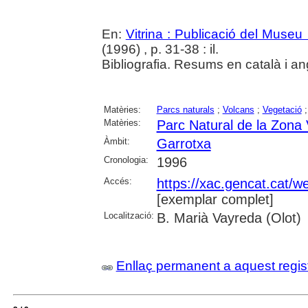
En:
Vitrina : Publicació del Museu
(1996) , p. 31-38 : il.
Bibliografia. Resums en català i an
Matèries:
Parcs naturals
;
Volcans
;
Vegetació
Matèries:
Parc Natural de la Zona 
Àmbit:
Garrotxa
Cronologia:
1996
Accés:
https://xac.gencat.cat/
[exemplar complet]
Localització:
B. Marià Vayreda (Olot)
Enllaç permanent a aquest regis