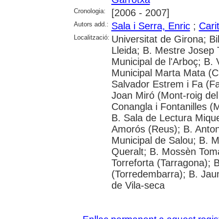
Cronologia:
[2006 - 2007]
Autors add.:
Sala i Serra, Enric
;
Cari
Localització:
Universitat de Girona; Bi
Lleida; B. Mestre Josep T
Municipal de l'Arboç; B. 
Municipal Marta Mata (Cu
Salvador Estrem i Fa (Fa
Joan Miró (Mont-roig de
Conangla i Fontanilles (
B. Sala de Lectura Mique
Amorós (Reus); B. Anton
Municipal de Salou; B. 
Queralt; B. Mossèn Tomà
Torreforta (Tarragona); 
(Torredembarra); B. Jaum
de Vila-seca