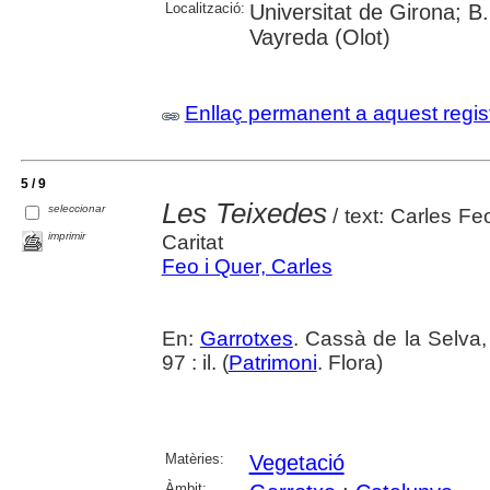
Localització:
Universitat de Girona; B
Vayreda (Olot)
Enllaç permanent a aquest regis
5 / 9
Les Teixedes
seleccionar
/ text: Carles Fe
imprimir
Caritat
Feo i Quer, Carles
En:
Garrotxes
. Cassà de la Selva,
97 : il. (
Patrimoni
. Flora)
Matèries:
Vegetació
Àmbit: