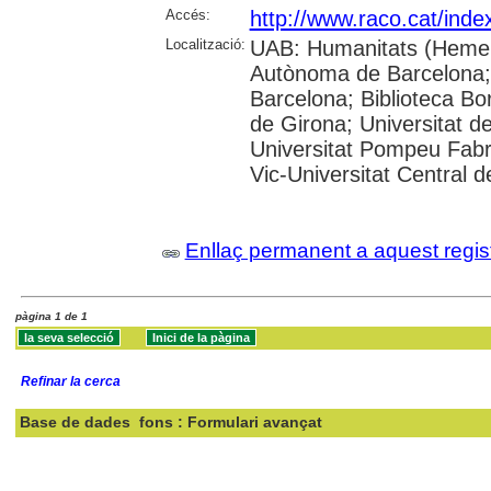
Accés:
http://www.raco.cat/inde
Localització:
UAB: Humanitats (Hemero
Autònoma de Barcelona; 
Barcelona; Biblioteca Bor
de Girona; Universitat de
Universitat Pompeu Fabra;
Vic-Universitat Central 
Enllaç permanent a aquest regis
pàgina 1 de 1
Refinar la cerca
Base de dades
fons : Formulari avançat
Cercar: