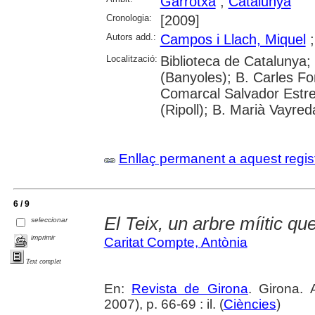
Garrotxa
;
Catalunya
Cronologia:
[2009]
Autors add.:
Campos i Llach, Miquel
Localització:
Biblioteca de Catalunya;
(Banyoles); B. Carles Fo
Comarcal Salvador Estre
(Ripoll); B. Marià Vayred
Enllaç permanent a aquest regis
6 / 9
El Teix, un arbre míitic que
seleccionar
imprimir
Caritat Compte, Antònia
Text complet
En:
Revista de Girona
. Girona.
2007), p. 66-69 : il. (
Ciències
)