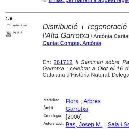
Enllaç permanent a aquest regis
4 / 9
Distribució i regeneraci
seleccionar
imprimir
l'Alta Garrotxa
/ Antònia Carita
Caritat Compte, Antònia
En:
261712
II Seminari sobre P
Garrotxa : celebrat a Olot el 16
Catalana d'Història Natural, Delega
Matèries:
Flora
;
Arbres
Àmbit:
Garrotxa
Cronologia:
[2006]
Autors add.:
Bas, Josep M.
;
Sala i S