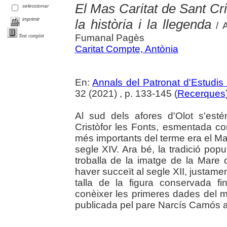
El Mas Caritat de Sant Cris
seleccionar
imprimir
la història i la llegenda
/ A
Fumanal Pagès
Text complet
Caritat Compte, Antònia
En:
Annals del Patronat d'Estudis 
32 (2021) , p. 133-145 (
Recerques
Al sud dels afores d'Olot s'est
Cristòfor les Fonts, esmentada co
més importants del terme era el Ma
segle XIV. Ara bé, la tradició pop
troballa de la imatge de la Mare
haver succeït al segle XII, justamen
talla de la figura conservada f
conèixer les primeres dades del m
publicada pel pare Narcís Camós al