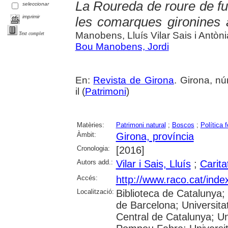
La Roureda de roure de ful
seleccionar
imprimir
les comarques gironines 
Manobens, Lluís Vilar Sais i Antòn
Text complet
Bou Manobens, Jordi
En:
Revista de Girona
. Girona, nú
il (
Patrimoni
)
Matèries:
Patrimoni natural
;
Boscos
;
Política f
Àmbit:
Girona, província
Cronologia:
[2016]
Autors add.:
Vilar i Sais, Lluís
;
Carit
Accés:
http://www.raco.cat/ind
Localització:
Biblioteca de Catalunya;
de Barcelona; Universitat
Central de Catalunya; Uni