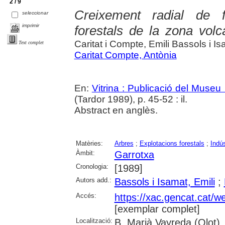
2 / 9
Creixement radial de f
seleccionar
imprimir
forestals de la zona volc
Caritat i Compte, Emili Bassols i I
Text complet
Caritat Compte, Antònia
En:
Vitrina : Publicació del Museu
(Tardor 1989), p. 45-52 : il.
Abstract en anglès.
Matèries:
Arbres
;
Explotacions forestals
;
Indús
Àmbit:
Garrotxa
Cronologia:
[1989]
Autors add.:
Bassols i Isamat, Emili
;
Accés:
https://xac.gencat.cat/
[exemplar complet]
Localització:
B. Marià Vayreda (Olot)