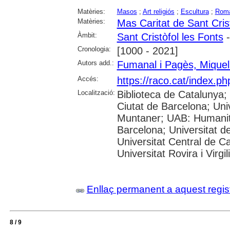
Matèries:
Masos
;
Art religiós
;
Escultura
;
Romà
Matèries:
Mas Caritat de Sant Cris
Àmbit:
Sant Cristòfol les Fonts
-
Cronologia:
[1000 - 2021]
Autors add.:
Fumanal i Pagès, Miquel
Accés:
https://raco.cat/index.
Localització:
Biblioteca de Catalunya; 
Ciutat de Barcelona; Univ
Muntaner; UAB: Humanita
Barcelona; Universitat de
Universitat Central de C
Universitat Rovira i Virgil
Enllaç permanent a aquest regis
8 / 9