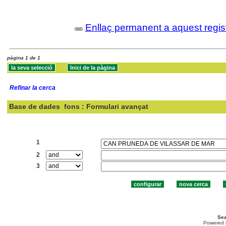
Enllaç permanent a aquest regis
pàgina 1 de 1
Refinar la cerca
Base de dades
fons : Formulari avançat
Cercar:
1
2
3
Sea
Powered