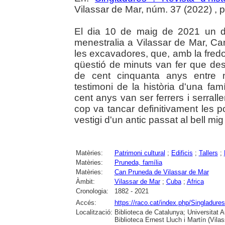
Vilassar de Mar, núm. 37 (2022) , p. 
El dia 10 de maig de 2021 un de
menestralia a Vilassar de Mar, C
les excavadores, que, amb la fred
qüestió de minuts van fer que de
de cent cinquanta anys entre n
testimoni de la història d'una fam
cent anys van ser ferrers i serralle
cop va tancar definitivament les p
vestigi d'un antic passat al bell mig
Matèries:
Patrimoni cultural
;
Edificis
;
Tallers
;
Matèries:
Pruneda, família
Matèries:
Can Pruneda de Vilassar de Mar
Àmbit:
Vilassar de Mar
;
Cuba
;
Africa
Cronologia:
1882 - 2021
Accés:
https://raco.cat/index.php/Singladures
Localització:
Biblioteca de Catalunya; Universitat
Biblioteca Ernest Lluch i Martín (Vil