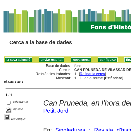
Cerca a la base de dades
Base de dades:
fons
Cercar:
CAN PRUNEDA DE VILASSAR DE
Referències trobades:
1
[
Refinar la cerca
]
Mostrant:
1 .. 1
en el format [
Estàndard
]
pàgina 1 de 1
1 / 1
Can Pruneda, en l'hora de
seleccionar
imprimir
Petit, Jordi
Text complet
En:
Singladures : Revista d'hist