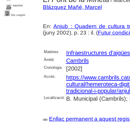
/ Marce
imprimir
Blázquez Mañé, Marcel
Text complet
En:
Anjub : Quadern de cultura tr
(juny 2002), p. 23 : il. (
Futur condic
Matèries:
Infraestructures d'aigües
Àmbit:
Cambrils
Cronologia:
[2002]
Accés:
https://www.cambrils.cat/
cultural/hemeroteca-digi
tradicional-i-popular/anj
Localització:
B. Municipal (Cambrils);
Enllaç permanent a aquest regis