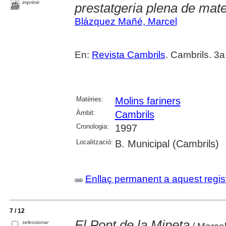
imprimir
prestatgeria plena de mate
Blázquez Mañé, Marcel
En:
Revista Cambrils
. Cambrils. 3
Matèries:
Molins fariners
Àmbit:
Cambrils
Cronologia:
1997
Localització:
B. Municipal (Cambrils)
Enllaç permanent a aquest regis
7 / 12
El Pont de la Mineta
seleccionar