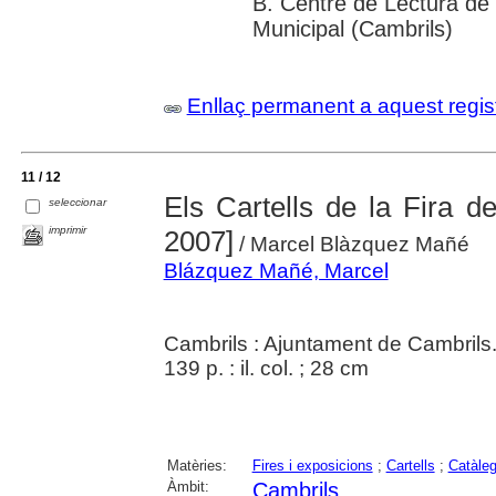
B. Centre de Lectura de 
Municipal (Cambrils)
Enllaç permanent a aquest regis
11 / 12
Els Cartells de la Fira d
seleccionar
imprimir
2007]
/ Marcel Blàzquez Mañé
Blázquez Mañé, Marcel
Cambrils : Ajuntament de Cambrils
139 p. : il. col. ; 28 cm
Matèries:
Fires i exposicions
;
Cartells
;
Catàle
Àmbit:
Cambrils