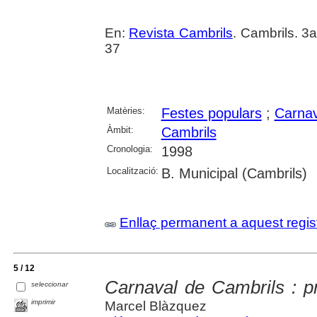
En:
Revista Cambrils
. Cambrils. 3
37
Matèries:
Festes populars
;
Carnav
Àmbit:
Cambrils
Cronologia:
1998
Localització:
B. Municipal (Cambrils)
Enllaç permanent a aquest regis
5 / 12
Carnaval de Cambrils : pr
seleccionar
imprimir
Marcel Blàzquez