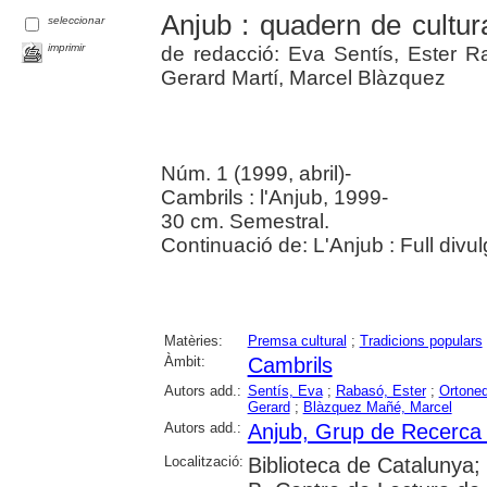
Anjub : quadern de cultura
seleccionar
imprimir
de redacció: Eva Sentís, Ester R
Gerard Martí, Marcel Blàzquez
Núm. 1 (1999, abril)-
Cambrils : l'Anjub, 1999-
30 cm. Semestral.
Continuació de: L'Anjub : Full divulg
Matèries:
Premsa cultural
;
Tradicions populars
Àmbit:
Cambrils
Autors add.:
Sentís, Eva
;
Rabasó, Ester
;
Ortoned
Gerard
;
Blàzquez Mañé, Marcel
Autors add.:
Anjub, Grup de Recerca d
Localització:
Biblioteca de Catalunya;