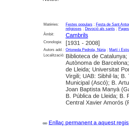
Matèries:
Festes populars
;
Festa de Sant Anto
religioses
;
Devoció als sants
;
Pages
Àmbit:
Cambrils
Cronologia:
[1931 - 2008]
Autors add.:
Ortoneda Pedrola, Núria
;
Martí i Estr
Localització:
Biblioteca de Catalunya;
Autònoma de Barcelona; U
de Lleida; Universitat P
Virgili; UAB: Sibhil·la; B.
Municipal (Ascó); B. Artu
Joan Baptista Manyà (Ga
B. Pública de Lleida; B.
Central Xavier Amorós (
Enllaç permanent a aquest regis