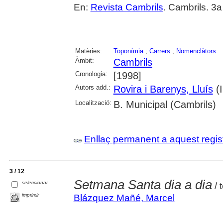
En:
Revista Cambrils
. Cambrils. 3
Matèries:
Toponímia
;
Carrers
;
Nomenclàtors
Àmbit:
Cambrils
Cronologia:
[1998]
Autors add.:
Rovira i Barenys, Lluís
(Il
Localització:
B. Municipal (Cambrils)
Enllaç permanent a aquest regis
3 / 12
Setmana Santa dia a dia
seleccionar
/ 
imprimir
Blázquez Mañé, Marcel