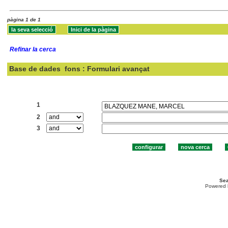
pàgina 1 de 1
Refinar la cerca
Base de dades
fons : Formulari avançat
Cercar:
1
2
3
Sea
Powered