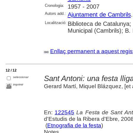
Cronologia:
1957 - 2007
Autors add.:
Ajuntament de Cambrils
Localització:
Biblioteca de Catalunya;
Municipal (Cambrils); B.
Enllaç permanent a aquest regis
12 / 12
Sant Antoni: una festa llig
seleccionar
imprimir
Gerard Martí, Miquel Blázquez, [et a
En:
122545
La Festa de Sant Ant
d'Estudis de la Ribera d'Ebre, 200
(
Etnografia de la festa
)
Notes.