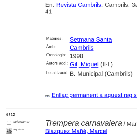
En:
Revista Cambrils
. Cambrils. 3
41
Matèries:
Setmana Santa
Àmbit:
Cambrils
Cronologia:
1998
Autors add.:
Gil, Miquel
(Il·l.)
Localització:
B. Municipal (Cambrils)
Enllaç permanent a aquest regis
4 / 12
Trempera carnavalera
seleccionar
/ Mar
imprimir
Blázquez Mañé, Marcel