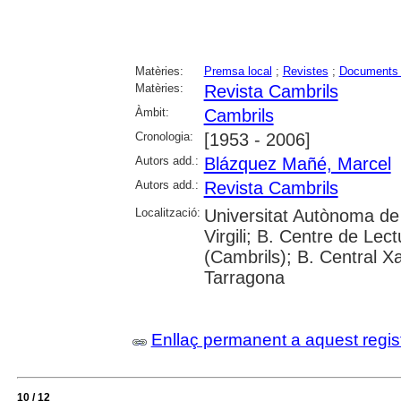
Matèries:
Premsa local
;
Revistes
;
Documents 
Matèries:
Revista Cambrils
Àmbit:
Cambrils
Cronologia:
[1953 - 2006]
Autors add.:
Blázquez Mañé, Marcel
Autors add.:
Revista Cambrils
Localització:
Universitat Autònoma de 
Virgili; B. Centre de Lec
(Cambrils); B. Central X
Tarragona
Enllaç permanent a aquest regis
10 / 12