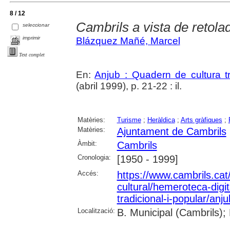
8 / 12
Cambrils a vista de retola
seleccionar
imprimir
Blázquez Mañé, Marcel
Text complet
En:
Anjub : Quadern de cultura tr
(abril 1999), p. 21-22 : il.
Matèries:
Turisme
;
Heràldica
;
Arts gràfiques
;
Matèries:
Ajuntament de Cambrils
Àmbit:
Cambrils
Cronologia:
[1950 - 1999]
Accés:
https://www.cambrils.cat/
cultural/hemeroteca-digi
tradicional-i-popular/anj
Localització:
B. Municipal (Cambrils);