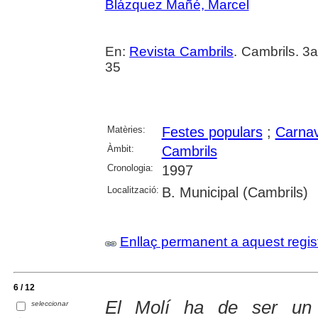
Blázquez Mañé, Marcel
En:
Revista Cambrils
. Cambrils. 3
35
Matèries:
Festes populars
;
Carnav
Àmbit:
Cambrils
Cronologia:
1997
Localització:
B. Municipal (Cambrils)
Enllaç permanent a aquest regis
6 / 12
El Molí ha de ser un
seleccionar