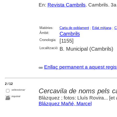
En:
Revista Cambrils
. Cambrils. 3a
Matèries:
Carta de poblament
;
Edat mitjana
;
C
Àmbit:
Cambrils
Cronologia:
[1155]
Localització:
B. Municipal (Cambrils)
Enllaç permanent a aquest regis
2 / 12
Cercavila de noms pels c
seleccionar
imprimir
Blàzquez ; fotos: Lluís Rovira... [et a
Blázquez Mañé, Marcel