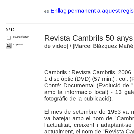
Enllaç permanent a aquest regis
9 / 12
Revista Cambrils 50 anys
seleccionar
imprimir
de vídeo]
/ [Marcel Blázquez Mañé
Cambrils : Revista Cambrils, 2006
1 disc òptic (DVD) (57 min.) : col. (
Conté: Documental (Evolució de "
amb la informació local) - 13 gale
fotogràfic de la publicació).
El mes de setembre de 1953 va n
va batejar amb el nom de "Cambril
l'actualitat, creixent i adaptant-
actualment, el nom de "Revista Cam