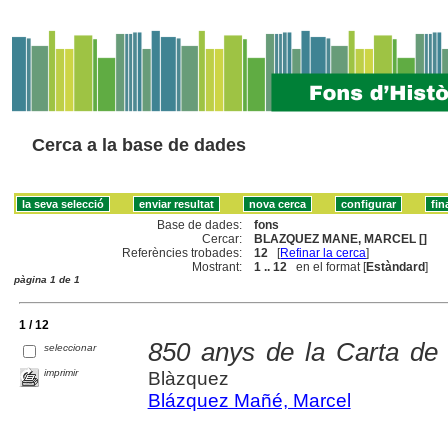
Cerca a la base de dades
Base de dades:
fons
Cercar:
BLAZQUEZ MANE, MARCEL []
Referències trobades:
12
[
Refinar la cerca
]
Mostrant:
1 .. 12
en el format [
Estàndard
]
pàgina 1 de 1
1 / 12
850 anys de la Carta de 
seleccionar
imprimir
Blàzquez
Blázquez Mañé, Marcel