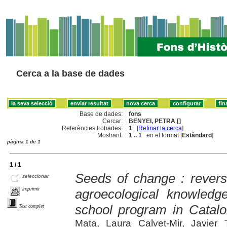
Cerca a la base de dades
Base de dades:
fons
Cercar:
BENYEI, PETRA []
Referències trobades:
1
[
Refinar la cerca
]
Mostrant:
1 .. 1
en el format [
Estàndard
]
pàgina 1 de 1
1 / 1
Seeds of change : reversi
seleccionar
imprimir
agroecological knowledg
school program in Catalo
Text complet
Mata, Laura Calvet-Mir, Javier