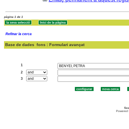
pàgina 1 de 1
Refinar la cerca
Base de dades
fons : Formulari avançat
Cercar:
1
2
3
Sea
Powered