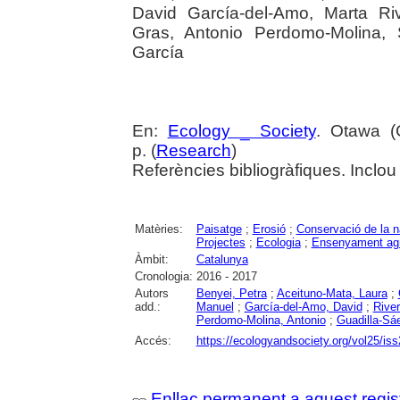
David García-del-Amo, Marta Riv
Gras, Antonio Perdomo-Molina, 
García
En:
Ecology _ Society
. Otawa (C
p. (
Research
)
Referències bibliogràfiques. Inclou
Matèries:
Paisatge
;
Erosió
;
Conservació de la n
Projectes
;
Ecologia
;
Ensenyament agr
Àmbit:
Catalunya
Cronologia:
2016 - 2017
Autors
Benyei, Petra
;
Aceituno-Mata, Laura
;
add.:
Manuel
;
García-del-Amo, David
;
River
Perdomo-Molina, Antonio
;
Guadilla-Sá
Accés:
https://ecologyandsociety.org/vol25/iss
Enllaç permanent a aquest regis