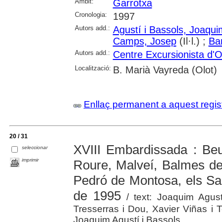
Àmbit:
Garrotxa
Cronologia:
1997
Autors add.:
Agustí i Bassols, Joaqui
Camps, Josep
(Il·l.) ;
Bar
Autors add.:
Centre Excursionista d'O
Localització:
B. Marià Vayreda (Olot)
Enllaç permanent a aquest regis
20 / 31
XVIII Embardissada : Be
seleccionar
imprimir
Roure, Malveí, Balmes de 
Pedró de Montosa, els Sai
de 1995
/ text: Joaquim Agustí
Tresserras i Dou, Xavier Viñas i T
Joaquim Agustí i Bassols