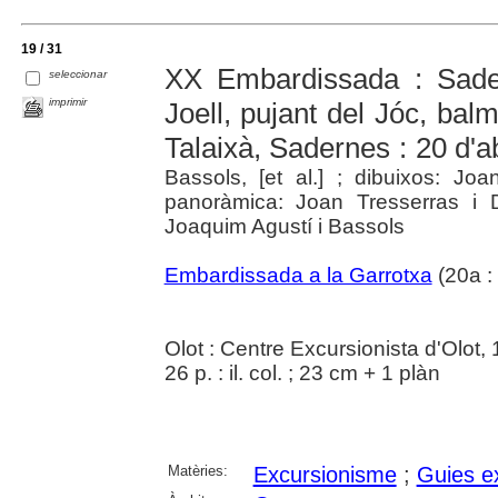
19 / 31
XX Embardissada : Sader
seleccionar
imprimir
Joell, pujant del Jóc, bal
Talaixà, Sadernes : 20 d'a
Bassols, [et al.] ; dibuixos: J
panoràmica: Joan Tresserras i 
Joaquim Agustí i Bassols
Embardissada a la Garrotxa
(20a :
Olot : Centre Excursionista d'Olot,
26 p. : il. col. ; 23 cm + 1 plàn
Matèries:
Excursionisme
;
Guies e