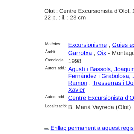
Olot : Centre Excursionista d'Olot,
22 p. : il. ; 23 cm
Matèries:
Excursionisme
;
Guies e
Àmbit:
Garrotxa
;
Oix
- Montagut
Cronologia:
1998
Autors add.:
Agustí i Bassols, Joaqui
Fernández i Grabolosa, 
Ramon
;
Tresserras i Do
Xavier
Autors add.:
Centre Excursionista d'O
Localització:
B. Marià Vayreda (Olot)
Enllaç permanent a aquest regis