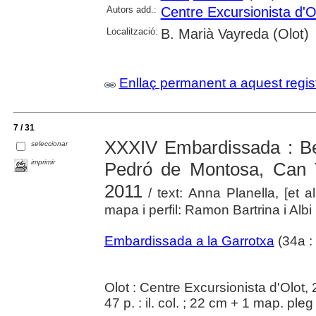
Autors add.:
Centre Excursionista d'O
Localització:
B. Marià Vayreda (Olot)
Enllaç permanent a aquest regis
7 / 31
XXXIV Embardissada : Be
seleccionar
imprimir
Pedró de Montosa, Can T
2011
/ text: Anna Planella, [et a
mapa i perfil: Ramon Bartrina i Albi
Embardissada a la Garrotxa
(34a :
Olot : Centre Excursionista d'Olot,
47 p. : il. col. ; 22 cm + 1 map. pleg