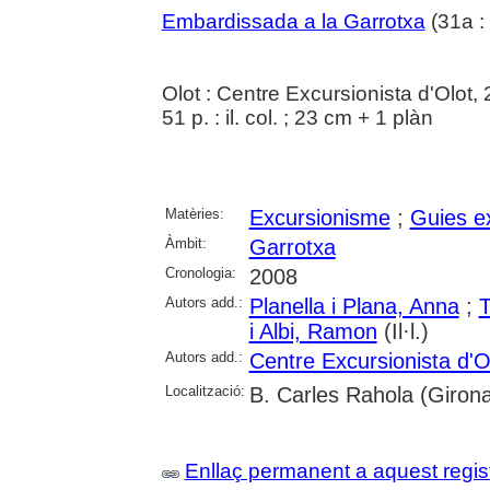
Embardissada a la Garrotxa
(31a :
Olot : Centre Excursionista d'Olot,
51 p. : il. col. ; 23 cm + 1 plàn
Matèries:
Excursionisme
;
Guies e
Àmbit:
Garrotxa
Cronologia:
2008
Autors add.:
Planella i Plana, Anna
;
T
i Albi, Ramon
(Il·l.)
Autors add.:
Centre Excursionista d'O
Localització:
B. Carles Rahola (Girona
Enllaç permanent a aquest regis