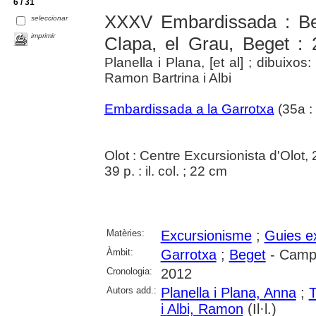
6 / 31
XXXV Embardissada : Beg
seleccionar
imprimir
Clapa, el Grau, Beget : 
Planella i Plana, [et al] ; dibuixos
Ramon Bartrina i Albi
Embardissada a la Garrotxa
(35a :
Olot : Centre Excursionista d'Olot,
39 p. : il. col. ; 22 cm
Matèries:
Excursionisme
;
Guies e
Àmbit:
Garrotxa
;
Beget
- Camp
Cronologia:
2012
Autors add.:
Planella i Plana, Anna
;
T
i Albi, Ramon
(Il·l.)