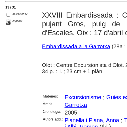
13 / 31
XXVIII Embardissada : Oix
seleccionar
imprimir
pujant Gros, puig de l
d'Escales, Oix : 17 d'abril
Embardissada a la Garrotxa
(28a :
Olot : Centre Excursionista d'Olot,
34 p. : il. ; 23 cm + 1 plàn
Matèries:
Excursionisme
;
Guies e
Àmbit:
Garrotxa
Cronologia:
2005
Autors add.:
Planella i Plana, Anna
;
T
i Albi, Ramon
(Il·l.)