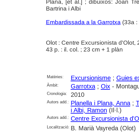
Plana, [et al.] ; dibuixos: Joan T
Bartrina i Albi
Embardissada a la Garrotxa
(33a : 
Olot : Centre Excursionista d'Olot,
43 p. : il. col. ; 23 cm + 1 plàn
Matèries:
Excursionisme
;
Guies e
Àmbit:
Garrotxa
;
Oix
- Montagut
Cronologia:
2010
Autors add.:
Planella i Plana, Anna
;
T
i Albi, Ramon
(Il·l.)
Autors add.:
Centre Excursionista d'O
Localització:
B. Marià Vayreda (Olot)