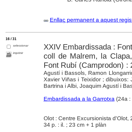
Enllaç permanent a aquest regis
16 / 31
XXIV Embardissada : Font
seleccionar
imprimir
coll de Malrem, la Clapa
Font Rubí (Camprodon) : 2
Agustí i Bassols, Ramon Llongarriu
Xavier Viñas i Teixidor ; dibuixo
Bartrina i Albi, Joaquim Agustí i Ba
Embardissada a la Garrotxa
(24a :
Olot : Centre Excursionista d'Olot,
34 p. : il. ; 23 cm + 1 plàn