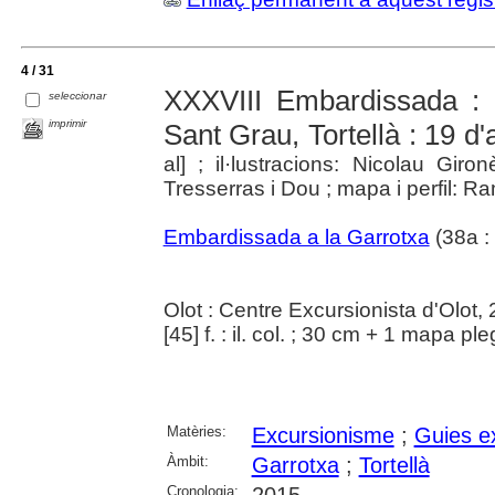
4 / 31
XXXVIII Embardissada : T
seleccionar
imprimir
Sant Grau, Tortellà : 19 d'
al] ; il·lustracions: Nicolau Gi
Tresserras i Dou ; mapa i perfil: Ra
Embardissada a la Garrotxa
(38a :
Olot : Centre Excursionista d'Olot,
[45] f. : il. col. ; 30 cm + 1 mapa ple
Matèries:
Excursionisme
;
Guies e
Àmbit:
Garrotxa
;
Tortellà
Cronologia: