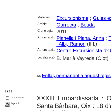
Matèries:
Excursionisme
;
Guies e
Àmbit:
Garrotxa
;
Beuda
Cronologia:
2011
Autors add.:
Planella i Plana, Anna
;
T
i Albi, Ramon
(Il·l.)
Autors add.:
Centre Excursionista d'O
Localització:
B. Marià Vayreda (Olot)
Enllaç permanent a aquest regis
8 / 31
XXXIII Embardissada : Oi
seleccionar
imprimir
Santa Bàrbara, Oix : 18 d'