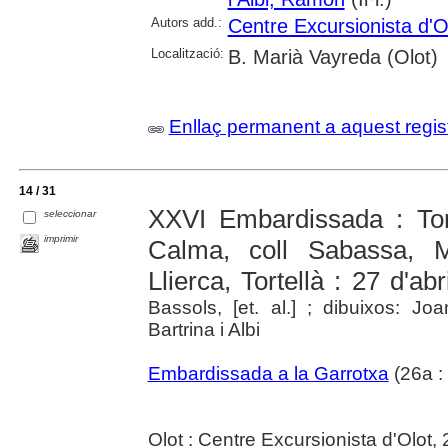
Autors add.:
Centre Excursionista d'O
Localització:
B. Marià Vayreda (Olot)
Enllaç permanent a aquest regis
14 / 31
XXVI Embardissada : Tort
seleccionar
imprimir
Calma, coll Sabassa, M
Llierca, Tortellà : 27 d'ab
Bassols, [et. al.] ; dibuixos: 
Bartrina i Albi
Embardissada a la Garrotxa
(26a :
Olot : Centre Excursionista d'Olot,