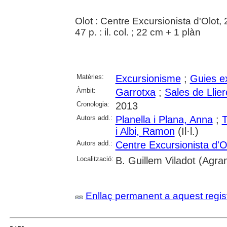
Olot : Centre Excursionista d'Olot,
47 p. : il. col. ; 22 cm + 1 plàn
Matèries:
Excursionisme
;
Guies e
Àmbit:
Garrotxa
;
Sales de Llier
Cronologia:
2013
Autors add.:
Planella i Plana, Anna
;
T
i Albi, Ramon
(Il·l.)
Autors add.:
Centre Excursionista d'O
Localització:
B. Guillem Viladot (Agra
Enllaç permanent a aquest regis