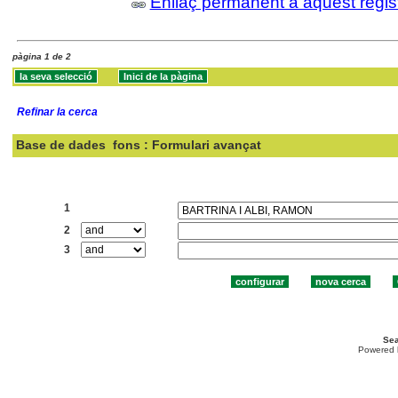
Enllaç permanent a aquest regis
pàgina 1 de 2
Refinar la cerca
Base de dades
fons : Formulari avançat
Cercar:
1
2
3
Sea
Powered