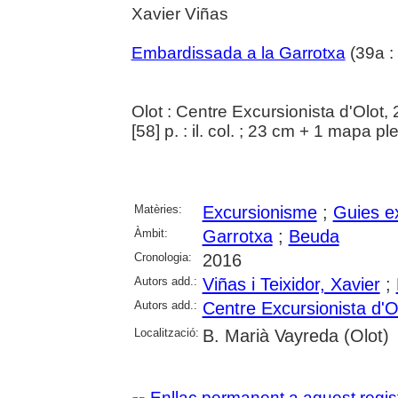
Xavier Viñas
Embardissada a la Garrotxa
(39a :
Olot : Centre Excursionista d'Olot,
[58] p. : il. col. ; 23 cm + 1 mapa pl
Matèries:
Excursionisme
;
Guies e
Àmbit:
Garrotxa
;
Beuda
Cronologia:
2016
Autors add.:
Viñas i Teixidor, Xavier
;
Autors add.:
Centre Excursionista d'O
Localització:
B. Marià Vayreda (Olot)
Enllaç permanent a aquest regis