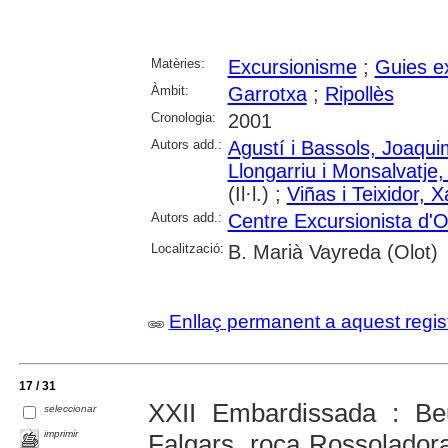
Matèries:
Excursionisme
;
Guies e
Àmbit:
Garrotxa
;
Ripollès
Cronologia:
2001
Autors add.:
Agustí i Bassols, Joaqui
Llongarriu i Monsalvatj
(Il·l.) ;
Viñas i Teixidor, X
Autors add.:
Centre Excursionista d'O
Localització:
B. Marià Vayreda (Olot)
Enllaç permanent a aquest regis
17 / 31
XXII Embardissada : Be
seleccionar
imprimir
Falgars, roca Rossoladora,