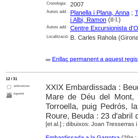
Cronologia:
2007
Autors add.:
Planella i Plana, Anna
;
T
i Albi, Ramon
(Il·l.)
Autors add.:
Centre Excursionista d'O
Localització:
B. Carles Rahola (Girona
Enllaç permanent a aquest regis
12 / 31
XXIX Embardissada : Beuda
seleccionar
imprimir
Mare de Déu del Mont, 
Torroella, puig Pedrós, 
Roure, Beuda : 23 d'abril
[et al.] ; dibuixos: Joan Tresserras
Embardissada a la Garrotxa
(29a :