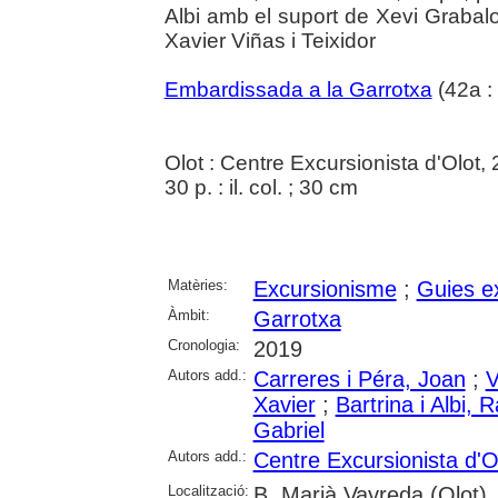
Albi amb el suport de Xevi Grabalos
Xavier Viñas i Teixidor
Embardissada a la Garrotxa
(42a :
Olot : Centre Excursionista d'Olot,
30 p. : il. col. ; 30 cm
Matèries:
Excursionisme
;
Guies e
Àmbit:
Garrotxa
Cronologia:
2019
Autors add.:
Carreres i Péra, Joan
;
V
Xavier
;
Bartrina i Albi,
Gabriel
Autors add.:
Centre Excursionista d'O
Localització:
B. Marià Vayreda (Olot)