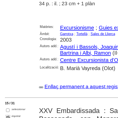
34 p. : il. ; 23 cm + 1 plàn
Matèries:
Excursionisme
;
Guies e
Àmbit:
Garrotxa
;
Tortellà
;
Sales de Llierca
Cronologia:
2003
Autors add.:
Agustí i Bassols, Joaqui
Bartrina i Albi, Ramon
(Il·
Autors add.:
Centre Excursionista d'O
Localització:
B. Marià Vayreda (Olot)
Enllaç permanent a aquest regis
15 / 31
XXV Embardissada : Sade
seleccionar
imprimir