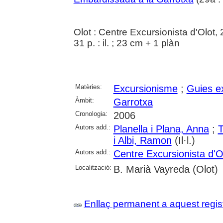
Olot : Centre Excursionista d'Olot,
31 p. : il. ; 23 cm + 1 plàn
Matèries:
Excursionisme
;
Guies e
Àmbit:
Garrotxa
Cronologia:
2006
Autors add.:
Planella i Plana, Anna
;
T
i Albi, Ramon
(Il·l.)
Autors add.:
Centre Excursionista d'O
Localització:
B. Marià Vayreda (Olot)
Enllaç permanent a aquest regis