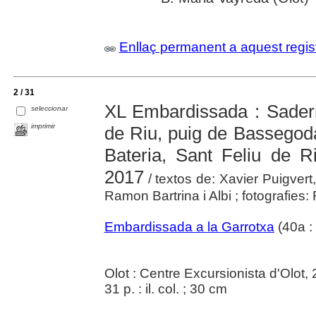
Enllaç permanent a aquest regis
2 / 31
XL Embardissada : Sadern
seleccionar
imprimir
de Riu, puig de Bassegoda 
Bateria, Sant Feliu de R
2017
/ textos de: Xavier Puigvert,
Ramon Bartrina i Albi ; fotografies:
Embardissada a la Garrotxa
(40a :
Olot : Centre Excursionista d'Olot,
31 p. : il. col. ; 30 cm