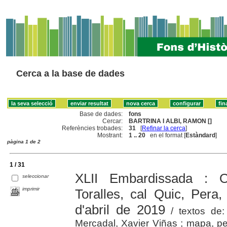
Cerca a la base de dades
Base de dades:
fons
Cercar:
BARTRINA I ALBI, RAMON []
Referències trobades:
31
[
Refinar la cerca
]
Mostrant:
1 .. 20
en el format [
Estàndard
]
pàgina 1 de 2
1 / 31
XLII Embardissada : Oi
seleccionar
imprimir
Toralles, cal Quic, Pera
d'abril de 2019
/ textos de:
Mercadal, Xavier Viñas ; mapa, pe