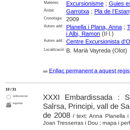
Matèries:
Excursionisme
;
Guies e
Àmbit:
Garrotxa
;
Pla de l'Estan
Cronologia:
2009
Autors add.:
Planella i Plana, Anna
;
T
i Albi, Ramon
(Il·l.)
Autors add.:
Centre Excursionista d'O
Localització:
B. Marià Vayreda (Olot)
Enllaç permanent a aquest regis
10 / 31
XXXI Embardissada : Sa
seleccionar
imprimir
Salrsa, Principi, vall de Sa
de 2008
/ text: Anna Planella i
Joan Tresserras i Dou ; mapa i perfi