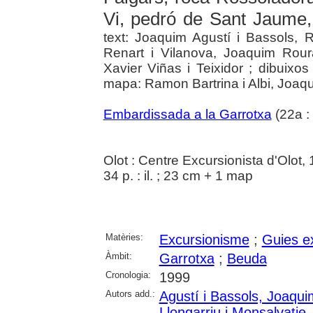
Vi, pedró de Sant Jaume,
text: Joaquim Agustí i Bassols, 
Renart i Vilanova, Joaquim Rour
Xavier Viñas i Teixidor ; dibuixo
mapa: Ramon Bartrina i Albi, Joaqu
Embardissada a la Garrotxa
(22a :
Olot : Centre Excursionista d'Olot,
34 p. : il. ; 23 cm + 1 map
Matèries:
Excursionisme
;
Guies e
Àmbit:
Garrotxa
;
Beuda
Cronologia:
1999
Autors add.:
Agustí i Bassols, Joaqui
Llongarriu i Monsalvatj