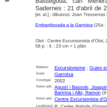
Bassegoda, can Mener
Sadernes : 21 d'abril de 
[et. al.] ; dibuixos: Joan Tresserra
Embardissada a la Garrotxa
(25a :
Olot : Centre Excursionista d'Olot,
58 p. : il. ; 23 cm + 1 plàn
Matèries:
Excursionisme
;
Guies e
Àmbit:
Garrotxa
Cronologia:
2002
Autors add.:
Agustí i Bassols, Joaqui
Bartrina i Albi, Ramon
(Il·
Autors add.:
Centre Excursionista d'O
Localització:
B. Carles Rahola (Girona