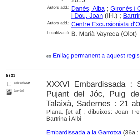
2015
Autors add.:
Danés, Alba
;
Gironès i 
i Dou, Joan
(Il·l.) ;
Bartri
Autors add.:
Centre Excursionista d'O
Localització:
B. Marià Vayreda (Olot)
Enllaç permanent a aquest regis
5 / 31
XXXVI Embardissada : S
seleccionar
imprimir
Pujant del Jóc, Puig d
Talaixà, Sadernes : 21 ab
Plana, [et al] ; dibuixos: Joan T
Bartrina i Albi
Embardissada a la Garrotxa
(36a : 