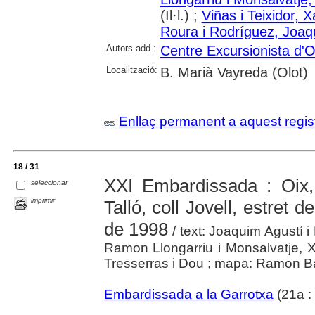
(Il·l.) ;
Viñas i Teixidor, X
Roura i Rodríguez, Joaq
Autors add.:
Centre Excursionista d'O
Localització:
B. Marià Vayreda (Olot)
Enllaç permanent a aquest regis
18 / 31
XXI Embardissada : Oix, 
seleccionar
imprimir
Talló, coll Jovell, estret d
de 1998
/ text: Joaquim Agustí i
Ramon Llongarriu i Monsalvatje, Xa
Tresserras i Dou ; mapa: Ramon Bar
Embardissada a la Garrotxa
(21a :