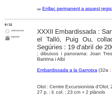
Enllaç permanent a aquest regis
9 / 31
XXXII Embardissada : San
seleccionar
imprimir
el Talló, Puig Ou, coll
Segúries : 19 d'abril de 2
; dibuixos i panorama: Joan Tre
Bartrina i Albi
Embardissada a la Garrotxa
(32a :
Olot : Centre Excursionista d'Olot,
27 p. : il. col. ; 23 cm + 2 plànols