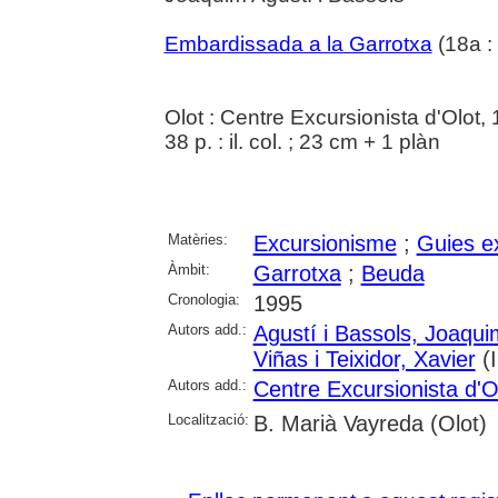
Embardissada a la Garrotxa
(18a :
Olot : Centre Excursionista d'Olot,
38 p. : il. col. ; 23 cm + 1 plàn
Matèries:
Excursionisme
;
Guies e
Àmbit:
Garrotxa
;
Beuda
Cronologia:
1995
Autors add.:
Agustí i Bassols, Joaqui
Viñas i Teixidor, Xavier
(I
Autors add.:
Centre Excursionista d'O
Localització:
B. Marià Vayreda (Olot)