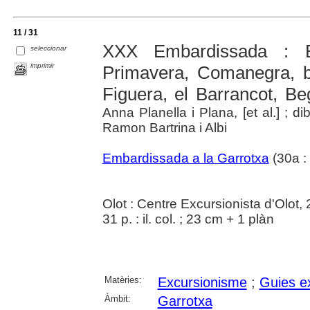
11 / 31
XXX Embardissada : B
seleccionar
imprimir
Primavera, Comanegra, b
Figuera, el Barrancot, Be
Anna Planella i Plana, [et al.] ; 
Ramon Bartrina i Albi
Embardissada a la Garrotxa
(30a :
Olot : Centre Excursionista d'Olot,
31 p. : il. col. ; 23 cm + 1 plàn
Matèries:
Excursionisme
;
Guies e
Àmbit:
Garrotxa