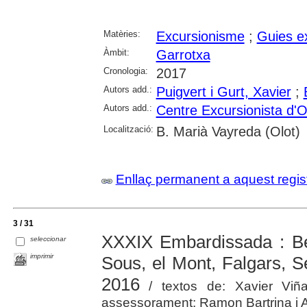
Matèries:
Excursionisme
;
Guies e
Àmbit:
Garrotxa
Cronologia:
2017
Autors add.:
Puigvert i Gurt, Xavier
;
Autors add.:
Centre Excursionista d'O
Localització:
B. Marià Vayreda (Olot)
Enllaç permanent a aquest regis
3 / 31
XXXIX Embardissada : B
seleccionar
imprimir
Sous, el Mont, Falgars, S
2016
/ textos de: Xavier Viñas
assessorament: Ramon Bartrina i Alb