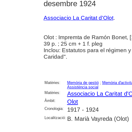
desembre 1924
Associacio La Caritat d'Olot
.
Olot : Impremta de Ramón Bonet, 
39 p. ; 25 cm + 1 f. pleg
Inclou: Estatutos para el régimen y
Caridad".
Matèries:
Memòria de gestió
;
Memòria d'activit
Assistència social
Matèries:
Associacio La Caritat d'O
Àmbit:
Olot
Cronologia:
1917 - 1924
Localització:
B. Marià Vayreda (Olot)