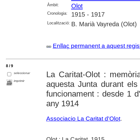
Àmbit:
Olot
Cronologia:
1915 - 1917
Localització:
B. Marià Vayreda (Olot)
Enllaç permanent a aquest regis
8 / 9
La Caritat-Olot : memòria
seleccionar
imprimir
aquesta Junta durant el
funcionament : desde 1 d
any 1914
Associacio La Caritat d'Olot
.
Olot : La Caritat, 1915