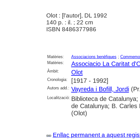
Olot : [l'autor], DL 1992
140 p. : il. ; 22 cm
ISBN 8486377986
Matèries:
Associacions benèfiques
;
Commemor
Matèries:
Associacio La Caritat d'O
Àmbit:
Olot
Cronologia:
[1917 - 1992]
Autors add.:
Vayreda i Bofill, Jordi
(Pr
Localització:
Biblioteca de Catalunya; 
de Catalunya; B. Carles
(Olot)
Enllaç permanent a aquest regis