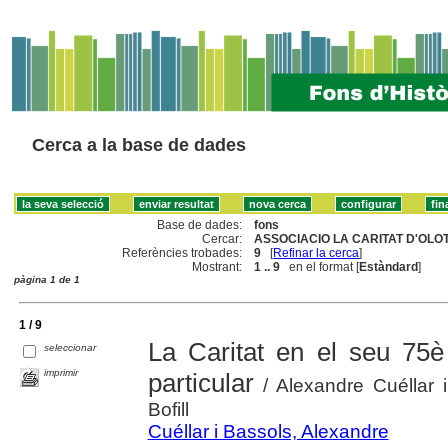
Cerca a la base de dades
Base de dades:
fons
Cercar:
ASSOCIACIO LA CARITAT D'OLOT
Referències trobades:
9
[
Refinar la cerca
]
Mostrant:
1 .. 9
en el format [
Estàndard
]
pàgina 1 de 1
1 / 9
La Caritat en el seu 75è 
seleccionar
imprimir
particular
/ Alexandre Cuéllar i
Bofill
Cuéllar i Bassols, Alexandre