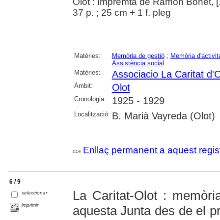
Olot : Impremta de Ramón Bonet, 
37 p. ; 25 cm + 1 f. pleg
Matèries:
Memòria de gestió
;
Memòria d'activit
Assistència social
Matèries:
Associacio La Caritat d'O
Àmbit:
Olot
Cronologia:
1925 - 1929
Localització:
B. Marià Vayreda (Olot)
Enllaç permanent a aquest regis
6 / 9
La Caritat-Olot : memòria
seleccionar
imprimir
aquesta Junta des de el p