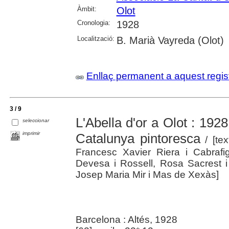
Àmbit:
Olot
Cronologia:
1928
Localització:
B. Marià Vayreda (Olot)
Enllaç permanent a aquest regis
3 / 9
L'Abella d'or a Olot : 1928
seleccionar
imprimir
Catalunya pintoresca
/ [tex
Francesc Xavier Riera i Cabraf
Devesa i Rossell, Rosa Sacrest i
Josep Maria Mir i Mas de Xexàs]
Barcelona : Altés, 1928