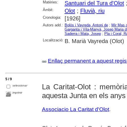
Matèries:
Santuari del Tura d'Olot
Àmbit:
Olot
;
Fluvià, riu
Cronologia:
[1926]
Autors add.:
Bolòs i Vayreda, Antoni de
;
Mir Mas 
Garganta i Vila-Manyà, Josep Maria d
Saderra i Mata, Josep
;
Pla i Coral, 
Localització:
B. Marià Vayreda (Olot)
Enllaç permanent a aquest regis
5 / 9
La Caritat-Olot : memòria
seleccionar
imprimir
aquesta Junta en els any
Associacio La Caritat d'Olot
.