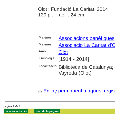
Olot : Fundació La Caritat, 2014
139 p : il. col. ; 24 cm
Matèries:
Associacions benèfiques
Matèries:
Associacio La Caritat d'O
Àmbit:
Olot
Cronologia:
[1914 - 2014]
Localització:
Biblioteca de Catalunya;
Vayreda (Olot)
Enllaç permanent a aquest regis
pàgina 1 de 1