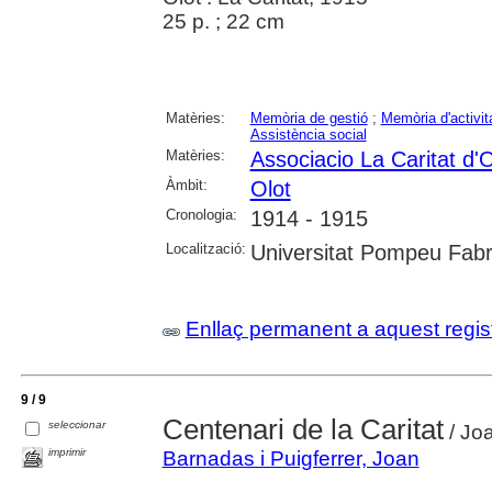
25 p. ; 22 cm
Matèries:
Memòria de gestió
;
Memòria d'activit
Assistència social
Matèries:
Associacio La Caritat d'O
Àmbit:
Olot
Cronologia:
1914 - 1915
Localització:
Universitat Pompeu Fabr
Enllaç permanent a aquest regis
9 / 9
Centenari de la Caritat
seleccionar
/ Joa
imprimir
Barnadas i Puigferrer, Joan