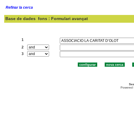
Refinar la cerca
Base de dades
fons : Formulari avançat
Cercar:
1
2
3
Sea
Powered