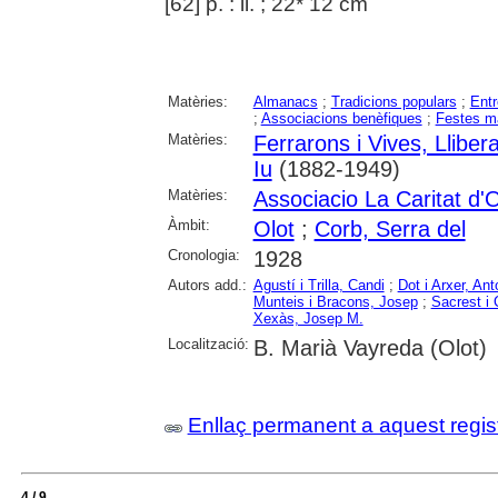
[62] p. : il. ; 22* 12 cm
Matèries:
Almanacs
;
Tradicions populars
;
Entr
;
Associacions benèfiques
;
Festes m
Matèries:
Ferrarons i Vives, Lliber
Iu
(1882-1949)
Matèries:
Associacio La Caritat d'O
Àmbit:
Olot
;
Corb, Serra del
Cronologia:
1928
Autors add.:
Agustí i Trilla, Candi
;
Dot i Arxer, Ant
Munteis i Bracons, Josep
;
Sacrest i 
Xexàs, Josep M.
Localització:
B. Marià Vayreda (Olot)
Enllaç permanent a aquest regis
4 / 9