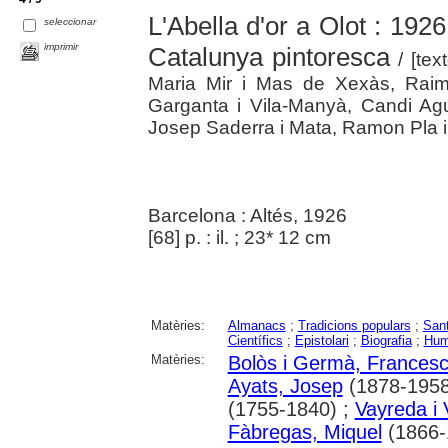
L'Abella d'or a Olot : 1926
seleccionar
imprimir
Catalunya pintoresca
/ [tex
Maria Mir i Mas de Xexàs, Rai
Garganta i Vila-Manyà, Candi Agus
Josep Saderra i Mata, Ramon Pla i Co
Barcelona : Altés, 1926
[68] p. : il. ; 23* 12 cm
Matèries:
Almanacs
;
Tradicions populars
;
Sant
Científics
;
Epistolari
;
Biografia
;
Hum
Matèries:
Bolòs i Germà, Francesc
Ayats, Josep
(1878-1958
(1755-1840) ;
Vayreda i 
Fàbregas, Miquel
(1866-