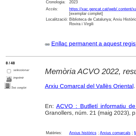
Cronologia:
2023
Accés:
https://xac.gencat.cat/web/.content/
[exemplar complet]
Localització:
Biblioteca de Catalunya; Arxiu Històri
Rovira i Virgili
Enllaç permanent a aquest regis
8 / 48
Memòria ACVO 2022, res
seleccionar
imprimir
Arxiu Comarcal del Vallès Oriental
.
Text complet
En:
ACVO : Butlletí informatiu de
Granollers, núm. 21 (maig 2023), p
Matèries:
Arxius històrics
;
Arxius comarcals
;
M