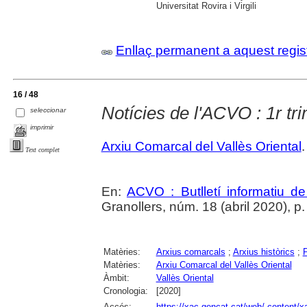
Universitat Rovira i Virgili
Enllaç permanent a aquest regis
16 / 48
Notícies de l'ACVO : 1r tr
seleccionar
imprimir
Arxiu Comarcal del Vallès Oriental
.
Text complet
En:
ACVO : Butlletí informatiu de
Granollers, núm. 18 (abril 2020), p.
Matèries:
Arxius comarcals
;
Arxius històrics
;
Matèries:
Arxiu Comarcal del Vallès Oriental
Àmbit:
Vallès Oriental
Cronologia:
[2020]
Accés:
https://xac.gencat.cat/web/.content