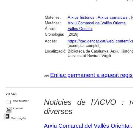
Matèries:
Arxius històrics
;
Arxius comarcals
;
Matèries:
Arxiu Comarcal del Vallès Oriental
Àmbit:
Vallès Oriental
Cronologia:
[2019]
Accés:
https://xac.gencat.cat/web/.content
[exemplar complet]
Localització:
Biblioteca de Catalunya; Arxiu Històr
Universitat Rovira i Virgili
Enllaç permanent a aquest regis
20 / 48
Notícies de l'ACVO : re
seleccionar
imprimir
diverses
Text complet
Arxiu Comarcal del Vallès Oriental
.