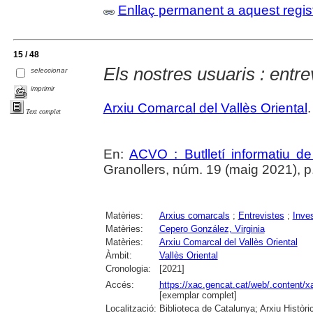
Enllaç permanent a aquest regis
15 / 48
Els nostres usuaris : entre
seleccionar
imprimir
Arxiu Comarcal del Vallès Oriental
.
Text complet
En:
ACVO : Butlletí informatiu de
Granollers, núm. 19 (maig 2021), p
Matèries:
Arxius comarcals
;
Entrevistes
;
Inve
Matèries:
Cepero González, Virginia
Matèries:
Arxiu Comarcal del Vallès Oriental
Àmbit:
Vallès Oriental
Cronologia:
[2021]
Accés:
https://xac.gencat.cat/web/.content
[exemplar complet]
Localització:
Biblioteca de Catalunya; Arxiu Històr