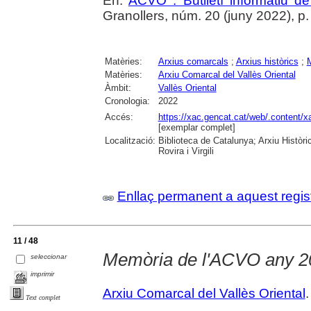
En:
ACVO : Butlletí informatiu de
Granollers, núm. 20 (juny 2022), p.
Matèries:
Arxius comarcals
;
Arxius històrics
;
M
Matèries:
Arxiu Comarcal del Vallès Oriental
Àmbit:
Vallès Oriental
Cronologia:
2022
Accés:
https://xac.gencat.cat/web/.content/
[exemplar complet]
Localització:
Biblioteca de Catalunya; Arxiu Històri
Rovira i Virgili
Enllaç permanent a aquest regis
11 / 48
Memòria de l'ACVO any 2
seleccionar
imprimir
Arxiu Comarcal del Vallès Oriental
.
Text complet