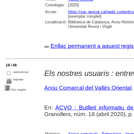
Cronologia:
[2020]
Accés:
https://xac.gencat.cat/web/.content
[exemplar complet]
Localització:
Biblioteca de Catalunya; Arxiu Històr
Universitat Rovira i Virgili
Enllaç permanent a aquest regis
18 / 48
Els nostres usuaris : entr
seleccionar
imprimir
Arxiu Comarcal del Vallès Oriental
.
Text complet
En:
ACVO : Butlletí informatiu de
Granollers, núm. 18 (abril 2020), p.
Matèries:
Arxius comarcals
;
Entrevistes
;
Inve