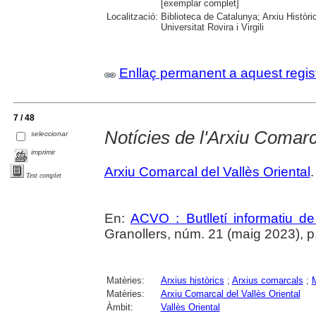
[exemplar complet]
Localització:
Biblioteca de Catalunya; Arxiu Històri
Universitat Rovira i Virgili
Enllaç permanent a aquest regis
7 / 48
Notícies de l'Arxiu Comarc
seleccionar
imprimir
Arxiu Comarcal del Vallès Oriental
.
Text complet
En:
ACVO : Butlletí informatiu de
Granollers, núm. 21 (maig 2023), p
Matèries:
Arxius històrics
;
Arxius comarcals
;
M
Matèries:
Arxiu Comarcal del Vallès Oriental
Àmbit:
Vallès Oriental