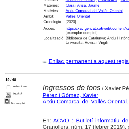
Matèries:
Clarà i Arisa, Jaume
Matèries:
Arxiu Comarcal del Vallès Oriental
Àmbit:
Vallès Oriental
Cronologia:
[2020]
Accés:
https://xac.gencat.cat/web/.content
[exemplar complet]
Localització:
Biblioteca de Catalunya; Arxiu Històr
Universitat Rovira i Virgili
Enllaç permanent a aquest regis
19 / 48
Ingressos de fons
seleccionar
/ Xavier P
imprimir
Pérez i Gómez, Xavier
Arxiu Comarcal del Vallès Oriental
.
Text complet
En:
ACVO : Butlletí informatiu de
Granollers, núm. 17 (febrer 2019), 