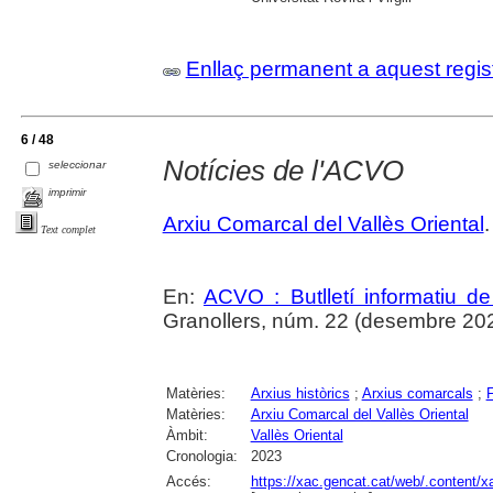
Enllaç permanent a aquest regis
6 / 48
Notícies de l'ACVO
seleccionar
imprimir
Arxiu Comarcal del Vallès Oriental
.
Text complet
En:
ACVO : Butlletí informatiu de
Granollers, núm. 22 (desembre 202
Matèries:
Arxius històrics
;
Arxius comarcals
;
Matèries:
Arxiu Comarcal del Vallès Oriental
Àmbit:
Vallès Oriental
Cronologia:
2023
Accés:
https://xac.gencat.cat/web/.content/