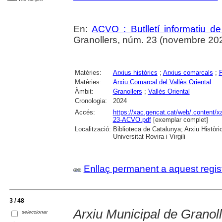
En:
ACVO : Butlletí informatiu de
Granollers, núm. 23 (novembre 202
Matèries:
Arxius històrics
;
Arxius comarcals
;
Matèries:
Arxiu Comarcal del Vallès Oriental
Àmbit:
Granollers
;
Vallès Oriental
Cronologia:
2024
Accés:
https://xac.gencat.cat/web/.content/x
23-ACVO.pdf
[exemplar complet]
Localització:
Biblioteca de Catalunya; Arxiu Històri
Universitat Rovira i Virgili
Enllaç permanent a aquest regis
3 / 48
Arxiu Municipal de Granol
seleccionar