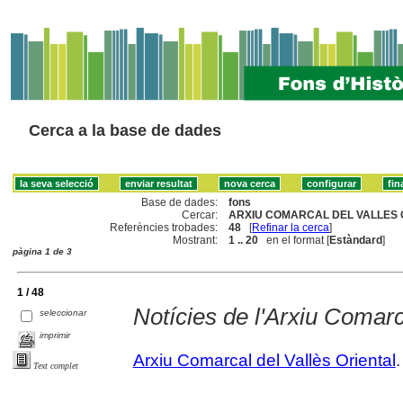
Cerca a la base de dades
Base de dades:
fons
Cercar:
ARXIU COMARCAL DEL VALLES O
Referències trobades:
48
[
Refinar la cerca
]
Mostrant:
1 .. 20
en el format [
Estàndard
]
pàgina 1 de 3
1 / 48
Notícies de l'Arxiu Comarc
seleccionar
imprimir
Arxiu Comarcal del Vallès Oriental
.
Text complet