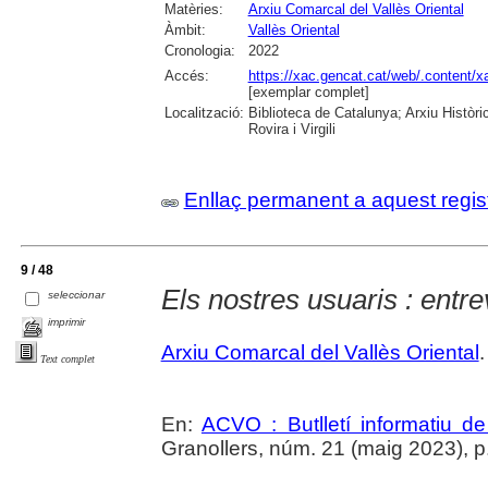
Matèries:
Arxiu Comarcal del Vallès Oriental
Àmbit:
Vallès Oriental
Cronologia:
2022
Accés:
https://xac.gencat.cat/web/.content/
[exemplar complet]
Localització:
Biblioteca de Catalunya; Arxiu Històri
Rovira i Virgili
Enllaç permanent a aquest regis
9 / 48
Els nostres usuaris : entre
seleccionar
imprimir
Arxiu Comarcal del Vallès Oriental
.
Text complet
En:
ACVO : Butlletí informatiu de
Granollers, núm. 21 (maig 2023), p