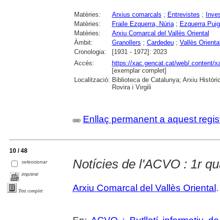
Matèries:
Arxius comarcals
;
Entrevistes
;
Inve
Matèries:
Fraile Ezquerra, Núria
;
Ezquerra Puig
Matèries:
Arxiu Comarcal del Vallès Oriental
Àmbit:
Granollers
;
Cardedeu
;
Vallès Orienta
Cronologia:
[1931 - 1972]: 2023
Accés:
https://xac.gencat.cat/web/.content/
[exemplar complet]
Localització:
Biblioteca de Catalunya; Arxiu Històri
Rovira i Virgili
Enllaç permanent a aquest regis
10 / 48
Notícies de l'ACVO : 1r q
seleccionar
imprimir
Arxiu Comarcal del Vallès Oriental
.
Text complet