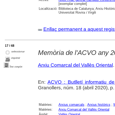
[exemplar complet]
Localització:
Biblioteca de Catalunya; Arxiu Històr
Universitat Rovira i Virgili
Enllaç permanent a aquest regis
17 / 48
Memòria de l'ACVO any 2
seleccionar
imprimir
Arxiu Comarcal del Vallès Oriental
.
Text complet
En:
ACVO : Butlletí informatiu de
Granollers, núm. 18 (abril 2020), p.
Matèries:
Arxius comarcals
;
Arxius històrics
;
M
Matèries:
Arxiu Comarcal del Vallès Oriental
Àmbit:
Vallès Oriental