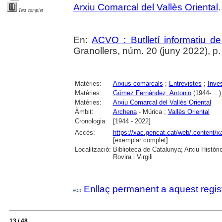
Arxiu Comarcal del Vallès Oriental
.
Text complet
En:
ACVO : Butlletí informatiu de
Granollers, núm. 20 (juny 2022), p.
Matèries:
Arxius comarcals
;
Entrevistes
;
Inve
Matèries:
Gómez Fernández, Antonio
(1944-....)
Matèries:
Arxiu Comarcal del Vallès Oriental
Àmbit:
Archena
- Múrica ;
Vallès Oriental
Cronologia:
[1944 - 2022]
Accés:
https://xac.gencat.cat/web/.content/
[exemplar complet]
Localització:
Biblioteca de Catalunya; Arxiu Històri
Rovira i Virgili
Enllaç permanent a aquest regis
13 / 48