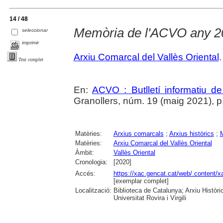
14 / 48
Memòria de l'ACVO any 2
seleccionar
imprimir
Arxiu Comarcal del Vallès Oriental
.
Text complet
En:
ACVO : Butlletí informatiu de
Granollers, núm. 19 (maig 2021), p. 4
Matèries:
Arxius comarcals
;
Arxius històrics
;
M
Matèries:
Arxiu Comarcal del Vallès Oriental
Àmbit:
Vallès Oriental
Cronologia:
[2020]
Accés:
https://xac.gencat.cat/web/.content
[exemplar complet]
Localització:
Biblioteca de Catalunya; Arxiu Històr
Universitat Rovira i Virgili