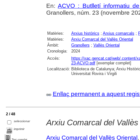
En:
ACVO : Butlletí informatiu de
Granollers, núm. 23 (novembre 202
Matèries:
Arxius històrics
;
Arxius comarcals
;
Matèries:
Arxiu Comarcal del Vallès Oriental
Àmbit:
Granollers
;
Vallès Oriental
Cronologia:
2024
Accés:
https://xac.gencat.cat/web/.content/x
23-ACVO.pdf
[exemplar complet]
Localització:
Biblioteca de Catalunya; Arxiu Històri
Universitat Rovira i Virgili
Enllaç permanent a aquest regis
2 / 48
Arxiu Comarcal del Vallès 
seleccionar
imprimir
Arxiu Comarcal del Vallès Oriental
.
Text complet