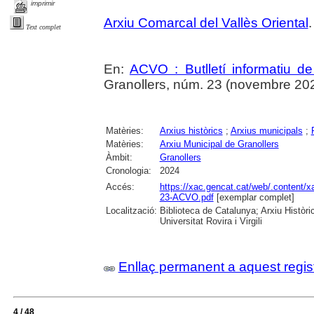
imprimir
Arxiu Comarcal del Vallès Oriental
.
Text complet
En:
ACVO : Butlletí informatiu de
Granollers, núm. 23 (novembre 202
Matèries:
Arxius històrics
;
Arxius municipals
;
Matèries:
Arxiu Municipal de Granollers
Àmbit:
Granollers
Cronologia:
2024
Accés:
https://xac.gencat.cat/web/.content/x
23-ACVO.pdf
[exemplar complet]
Localització:
Biblioteca de Catalunya; Arxiu Històri
Universitat Rovira i Virgili
Enllaç permanent a aquest regis
4 / 48