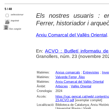
5 / 48
Els nostres usuaris : e
seleccionar
imprimir
Ferrer, historiador i arque
Text complet
Arxiu Comarcal del Vallès Oriental
.
En:
ACVO : Butlletí informatiu de
Granollers, núm. 23 (novembre 202
Matèries:
Arxius comarcals
;
Entrevistes
;
Inve
Matèries:
Valverde Ferrer, Àlex
Matèries:
Arxiu Comarcal del Vallès Oriental
Àmbit:
Arbúcies
;
Vallès Oriental
Cronologia:
2024
Accés:
https://xac.gencat.cat/web/.content/x
23-ACVO.pdf
[exemplar complet]
Localització:
Biblioteca de Catalunya; Arxiu Històri
Universitat Rovira i Virgili