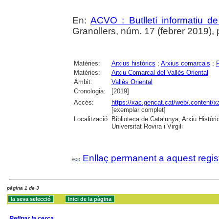
En:
ACVO : Butlletí informatiu de
Granollers, núm. 17 (febrer 2019), p.
Matèries:
Arxius històrics
;
Arxius comarcals
;
Matèries:
Arxiu Comarcal del Vallès Oriental
Àmbit:
Vallès Oriental
Cronologia:
[2019]
Accés:
https://xac.gencat.cat/web/.content
[exemplar complet]
Localització:
Biblioteca de Catalunya; Arxiu Històr
Universitat Rovira i Virgili
Enllaç permanent a aquest regis
pàgina 1 de 3
Refinar la cerca