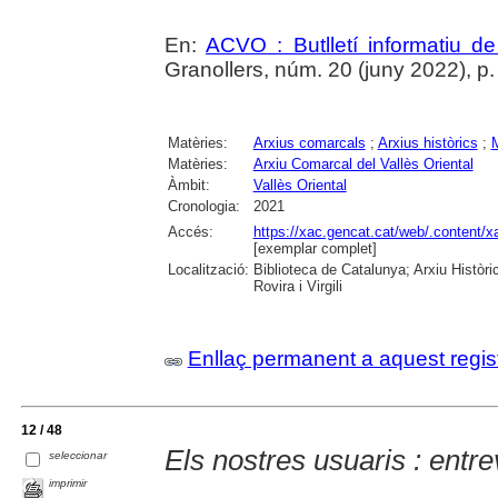
En:
ACVO : Butlletí informatiu de
Granollers, núm. 20 (juny 2022), p.
Matèries:
Arxius comarcals
;
Arxius històrics
;
M
Matèries:
Arxiu Comarcal del Vallès Oriental
Àmbit:
Vallès Oriental
Cronologia:
2021
Accés:
https://xac.gencat.cat/web/.content/
[exemplar complet]
Localització:
Biblioteca de Catalunya; Arxiu Històri
Rovira i Virgili
Enllaç permanent a aquest regis
12 / 48
Els nostres usuaris : entr
seleccionar
imprimir