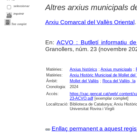
Altres arxius municipals de
seleccionar
imprimir
Arxiu Comarcal del Vallès Oriental
.
Text complet
En:
ACVO : Butlletí informatiu de
Granollers, núm. 23 (novembre 202
Matèries:
Arxius històrics
;
Arxius municipals
;
Matèries:
Arxiu Històric Municipal de Mollet del 
Àmbit:
Mollet del Vallès
;
Roca del Vallès, la
Cronologia:
2024
Accés:
https://xac.gencat.cat/web/.content/x
23-ACVO.pdf
[exemplar complet]
Localització:
Biblioteca de Catalunya; Arxiu Històri
Universitat Rovira i Virgili
Enllaç permanent a aquest regis