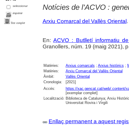
Notícies de l'ACVO : gener
seleccionar
imprimir
Arxiu Comarcal del Vallès Oriental
.
Text complet
En:
ACVO : Butlletí informatiu de
Granollers, núm. 19 (maig 2021), p. 2
Matèries:
Arxius comarcals
;
Arxius històrics
;
M
Matèries:
Arxiu Comarcal del Vallès Oriental
Àmbit:
Vallès Oriental
Cronologia:
[2021]
Accés:
https://xac.gencat.cat/web/.content
[exemplar complet]
Localització:
Biblioteca de Catalunya; Arxiu Històr
Universitat Rovira i Virgili
Enllaç permanent a aquest regis