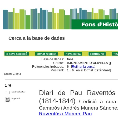
Cerca a la base de dades
Base de dades:
fons
Cercar:
AJUNTAMENT D'OLIVELLA []
Referències trobades:
6
[
Refinar la cerca
]
Mostrant:
1 .. 6
en el format [
Estàndard
]
pàgina 1 de 1
1 / 6
Diari de Pau Raventós 
seleccionar
imprimir
(1814-1844)
/ edició a cura
Camarós i Andrés Munera Sánche
Raventós i Marcer, Pau