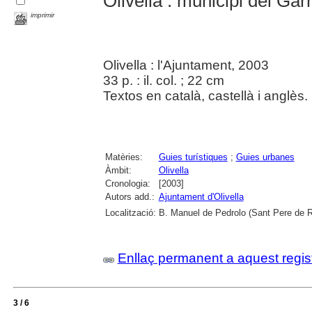
Olivella : municipi del Garra
imprimir
Olivella : l'Ajuntament, 2003
33 p. : il. col. ; 22 cm
Textos en català, castellà i anglès.
Matèries:
Guies turístiques
;
Guies urbanes
Àmbit:
Olivella
Cronologia:
[2003]
Autors add.:
Ajuntament d'Olivella
Localització:
B. Manuel de Pedrolo (Sant Pere de Ri
Enllaç permanent a aquest regis
3 / 6