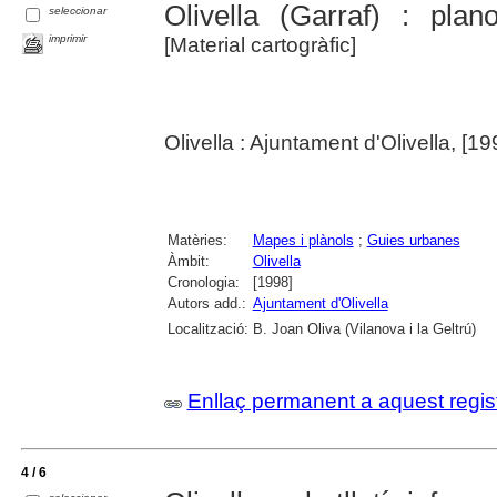
Olivella (Garraf) : pla
seleccionar
imprimir
[Material cartogràfic]
Olivella : Ajuntament d'Olivella, [1
Matèries:
Mapes i plànols
;
Guies urbanes
Àmbit:
Olivella
Cronologia:
[1998]
Autors add.:
Ajuntament d'Olivella
Localització:
B. Joan Oliva (Vilanova i la Geltrú)
Enllaç permanent a aquest regis
4 / 6