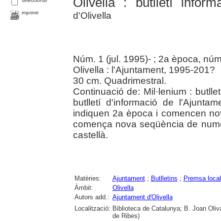
Olivella : butlletí infor
seleccionar
imprimir
d'Olivella
Núm. 1 (jul. 1995)- ; 2a època, núm.
Olivella : l'Ajuntament, 1995-201?
30 cm. Quadrimestral.
Continuació de: Mil·lenium : butlletí
butlletí d'informació de l'Ajuntam
indiquen 2a època i comencen no
comença nova seqüència de numera
castellà.
Matèries:
Ajuntament
;
Butlletins
;
Premsa local
Àmbit:
Olivella
Autors add.:
Ajuntament d'Olivella
Localització:
Biblioteca de Catalunya; B. Joan Oliva
de Ribes)