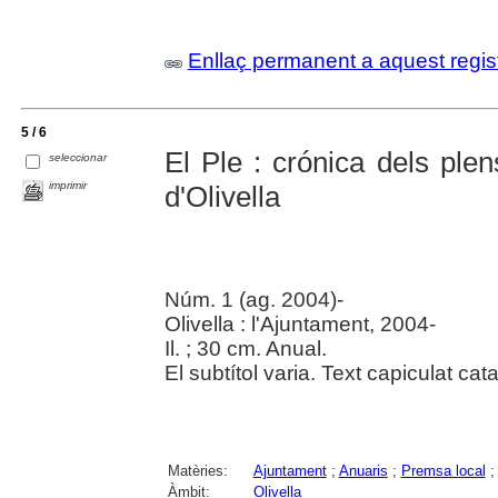
Enllaç permanent a aquest regis
5 / 6
El Ple : crónica dels ple
seleccionar
imprimir
d'Olivella
Núm. 1 (ag. 2004)-
Olivella : l'Ajuntament, 2004-
Il. ; 30 cm. Anual.
El subtítol varia. Text capiculat cata
Matèries:
Ajuntament
;
Anuaris
;
Premsa local
Àmbit:
Olivella