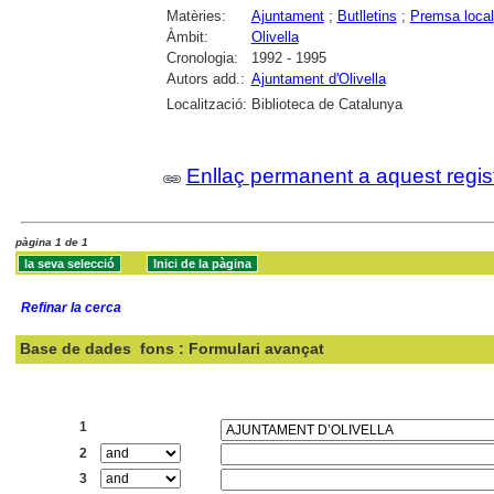
Matèries:
Ajuntament
;
Butlletins
;
Premsa local
Àmbit:
Olivella
Cronologia:
1992 - 1995
Autors add.:
Ajuntament d'Olivella
Localització:
Biblioteca de Catalunya
Enllaç permanent a aquest regis
pàgina 1 de 1
Refinar la cerca
Base de dades
fons : Formulari avançat
Cercar:
1
2
3