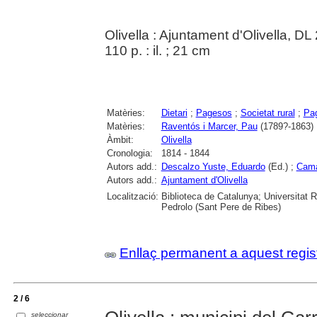
Olivella : Ajuntament d'Olivella, DL
110 p. : il. ; 21 cm
Matèries:
Dietari
;
Pagesos
;
Societat rural
;
Pa
Matèries:
Raventós i Marcer, Pau
(1789?-1863)
Àmbit:
Olivella
Cronologia:
1814 - 1844
Autors add.:
Descalzo Yuste, Eduardo
(Ed.) ;
Cama
Autors add.:
Ajuntament d'Olivella
Localització:
Biblioteca de Catalunya; Universitat R
Pedrolo (Sant Pere de Ribes)
Enllaç permanent a aquest regis
2 / 6
seleccionar