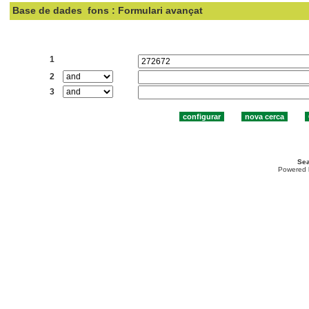
Base de dades
fons : Formulari avançat
Cercar:
1
2
3
Sea
Powered