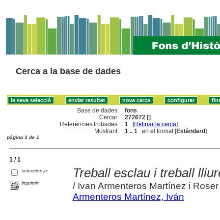
Cerca a la base de dades
Base de dades:
fons
Cercar:
272672 []
Referències trobades:
1
[
Refinar la cerca
]
Mostrant:
1 .. 1
en el format [
Estàndard
]
pàgina 1 de 1
1 / 1
Treball esclau i treball lli
seleccionar
imprimir
/ Ivan Armenteros Martínez i Roser 
Armenteros Martínez, Iván