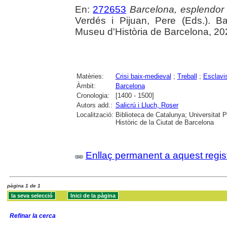
En:
272653
Barcelona, esplendor i
Verdés i Pijuan, Pere (Eds.). B
Museu d'Història de Barcelona, 20
Matèries:
Crisi baix-medieval
;
Treball
;
Esclav
Àmbit:
Barcelona
Cronologia:
[1400 - 1500]
Autors add.:
Salicrú i Lluch, Roser
Localització:
Biblioteca de Catalunya; Universitat 
Històric de la Ciutat de Barcelona
Enllaç permanent a aquest regis
pàgina 1 de 1
Refinar la cerca