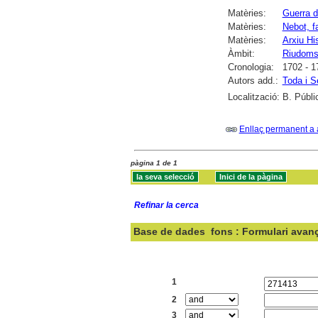
Matèries:
Guerra 
Matèries:
Nebot, f
Matèries:
Arxiu Hi
Àmbit:
Riudom
Cronologia:
1702 - 1
Autors add.:
Toda i S
Localització:
B. Públi
Enllaç permanent a 
pàgina 1 de 1
Refinar la cerca
Base de dades
fons : Formulari avan
Cercar:
1
2
3