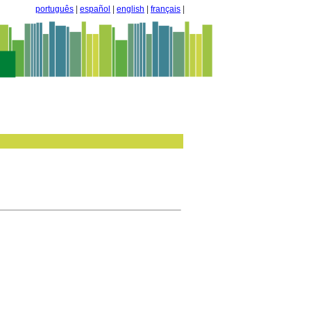
português
|
español
|
english
|
français
|