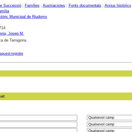
de Successió
;
Famílies
;
Austriacistes
;
Fonts documentals
;
Arxius històrics
amília
stòric Municipal de Riudoms
s
714
erra, Josep M.
ca de Tarragona
aquest registre
çat
en el camp: