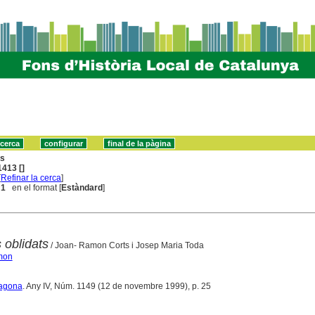
ns
413 []
[
Refinar la cerca
]
 1
en el format [
Estàndard
]
 oblidats
/ Joan- Ramon Corts i Josep Maria Toda
amon
ragona
. Any IV, Núm. 1149 (12 de novembre 1999), p. 25