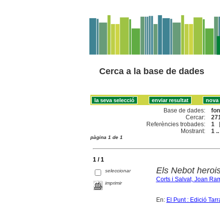
Cerca a la base de dades
Base de dades:
fo
Cercar:
271
Referències trobades:
1
Mostrant:
1 ..
pàgina 1 de 1
1 / 1
Els Nebot herois
seleccionar
Corts i Salvat, Joan R
imprimir
En:
El Punt : Edició Tar