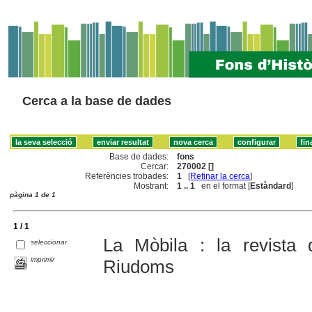
Cerca a la base de dades
Base de dades:
fons
Cercar:
270002 []
Referències trobades:
1
[
Refinar la cerca
]
Mostrant:
1 .. 1
en el format [
Estàndard
]
pàgina 1 de 1
1 / 1
La Mòbila : la revista
seleccionar
imprimir
Riudoms