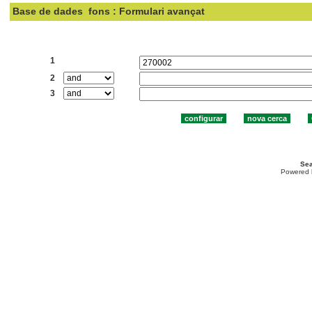
Base de dades
fons : Formulari avançat
Cercar:
1
2
3
Sea
Powered