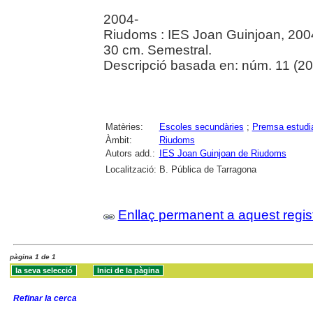
2004-
Riudoms : IES Joan Guinjoan, 200
30 cm. Semestral.
Descripció basada en: núm. 11 (2
Matèries:
Escoles secundàries
;
Premsa estudia
Àmbit:
Riudoms
Autors add.:
IES Joan Guinjoan de Riudoms
Localització:
B. Pública de Tarragona
Enllaç permanent a aquest regis
pàgina 1 de 1
Refinar la cerca