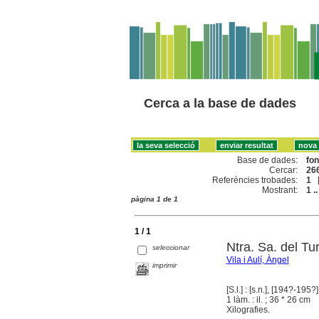
Cerca a la base de dades
Base de dades:
fo
Cercar:
266
Referències trobades:
1
Mostrant:
1 ..
pàgina 1 de 1
1 / 1
Ntra. Sa. del Tu
seleccionar
Vila i Aulí, Àngel
imprimir
[S.l.] : [s.n.], [194?-195?]
1 làm. : il. ; 36 * 26 cm
Xilografies.