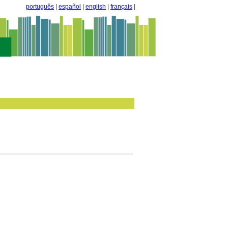
português
|
español
|
english
|
français
|