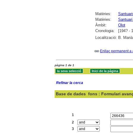
Matèries:
Santuari
Matèries:
Santuari
Àmbit:
Olot
Cronologia:
[194? - 
Localització:
B. Marià
Enllaç permanent a 
pàgina 1 de 1
Refinar la cerca
Base de dades
fons : Formulari avan
Cercar:
1
2
3