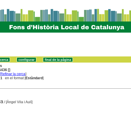
ns
436 []
[
Refinar la cerca
]
 1
en el format [
Estàndard
]
ra
/ [Àngel Vila i Aulí]