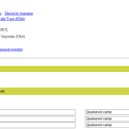
s
;
Devoció mariana
 del Tura d'Olot
195?]
 Vayreda (Olot)
aquest registre
çat
en el camp: